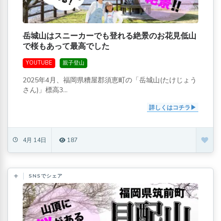
岳城山はスニーカーでも登れる絶景のお花見低山
で桜もあって最高でした
YOUTUBE
親子登山
2025年4月、福岡県糟屋郡須恵町の「岳城山(たけじょう
さん)」標高3...
詳しくはコチラ
4月 14日
187
SNSでシェア