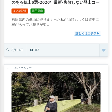
のある低山6選-2026年最新-失敗しない登山コー
ス解説
まとめ記事
親子登山
福岡県内の低山に登りまくった私が山頂もしくは道中に
桜があってお花見が楽...
詳しくはコチラ
3月 14日
315
SNSでシェア