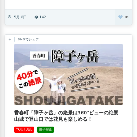
5月 6日
142
81
SNSでシェア
香春町「障子ヶ岳」の絶景は360°ビューの絶景
山城で登山口では花見も楽しめる！
YOUTUBE
親子登山