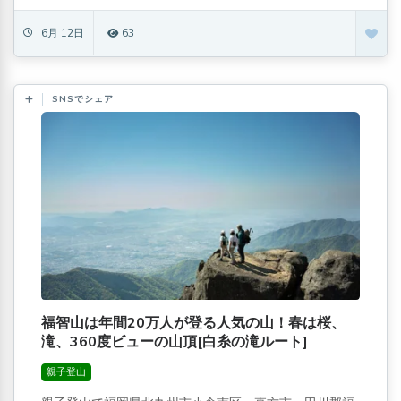
6月 12日
63
SNSでシェア
福智山は年間20万人が登る人気の山！春は桜、
滝、360度ビューの山頂[白糸の滝ルート]
親子登山