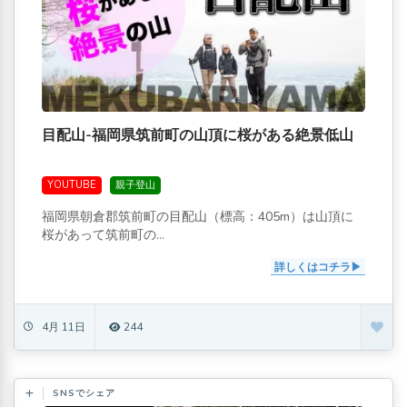
目配山-福岡県筑前町の山頂に桜がある絶景低山
YOUTUBE
親子登山
福岡県朝倉郡筑前町の目配山（標高：405m）は山頂に
桜があって筑前町の...
詳しくはコチラ
4月 11日
244
SNSでシェア