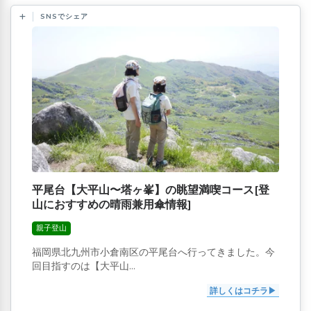
SNSでシェア
平尾台【大平山〜塔ヶ峯】の眺望満喫コース[登
山におすすめの晴雨兼用傘情報]
親子登山
福岡県北九州市小倉南区の平尾台へ行ってきました。今
回目指すのは【大平山...
詳しくはコチラ