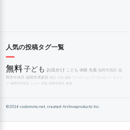
人気の投稿タグ一覧
無料
子ども
お出かけ
こども
体験
先着
福岡市西区
福
岡市中央区
福岡市博多区
限定
子供
撮影
ワークショップ
プレゼント
キャン
プ
福岡市早良区
ショー
音楽
福岡市東区
教室
©2014 codomoto.net, created Archiveproducts Inc.