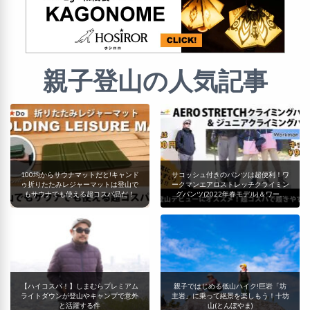
親子登山の人気記事
100均からサウナマットだと!キャンド
サコッシュ付きのパンツは超便利！ワ
ゥ折りたたみレジャーマットは登山で
ークマンエアロストレッチクライミン
もサウナでも使える超コスパ品だ！
グパンツ(2022年春モデル)＆ワー…
【ハイコスパ！】しまむらプレミアム
親子ではじめる低山ハイク!巨岩「坊
ライトダウンが登山やキャンプで意外
主岩」に乗って絶景を楽しもう！十坊
と活躍する件
山(とんぼやま)