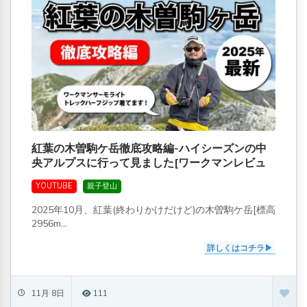
紅葉の木曽駒ケ岳徹底攻略編-ハイシーズンの中
央アルプスに行って見ました[ワークマンレビュ
ーも]
YOUTUBE
親子登山
2025年10月、紅葉(終わりかけだけど)の木曽駒ケ岳[標高
2956m...
詳しくはコチラ
11月 8日
111