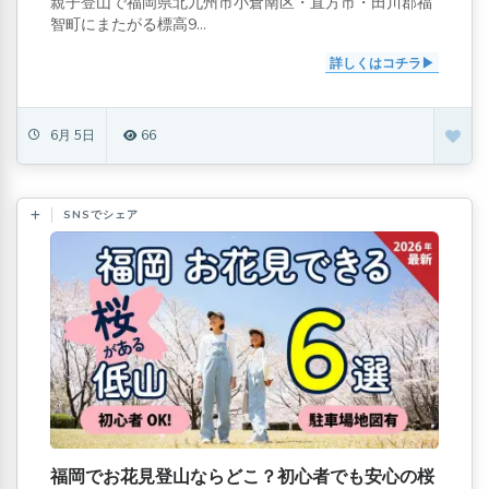
親子登山で福岡県北九州市小倉南区・直方市・田川郡福
智町にまたがる標高9...
詳しくはコチラ
6月 5日
66
SNSでシェア
福岡でお花見登山ならどこ？初心者でも安心の桜