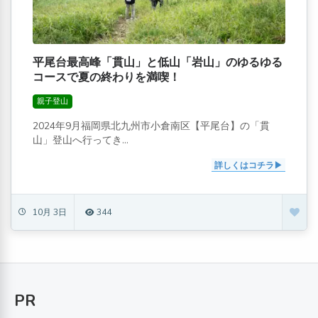
平尾台最高峰「貫山」と低山「岩山」のゆるゆる
コースで夏の終わりを満喫！
親子登山
2024年9月福岡県北九州市小倉南区【平尾台】の「貫
山」登山へ行ってき...
詳しくはコチラ
10月 3日
344
PR