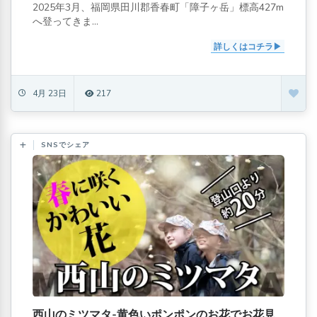
2025年3月、福岡県田川郡香春町「障子ヶ岳」標高427m
へ登ってきま...
詳しくはコチラ
4月 23日
217
SNSでシェア
西山のミツマタ-黄色いポンポンのお花でお花見