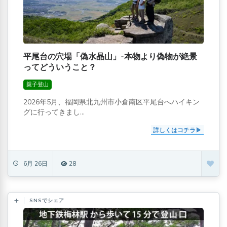
平尾台の穴場「偽水晶山」-本物より偽物が絶景
ってどういうこと？
親子登山
2026年5月、福岡県北九州市小倉南区平尾台へハイキン
グに行ってきまし...
詳しくはコチラ
6月 26日
28
SNSでシェア