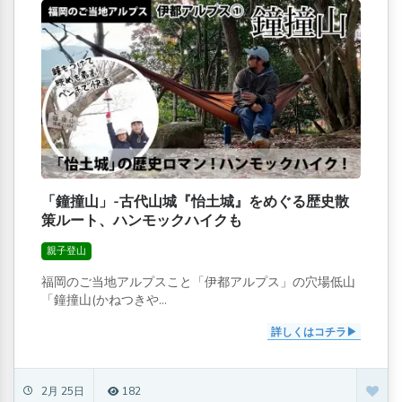
「鐘撞山」-古代山城『怡土城』をめぐる歴史散
策ルート、ハンモックハイクも
親子登山
福岡のご当地アルプスこと「伊都アルプス」の穴場低山
「鐘撞山(かねつきや...
詳しくはコチラ
2月 25日
182