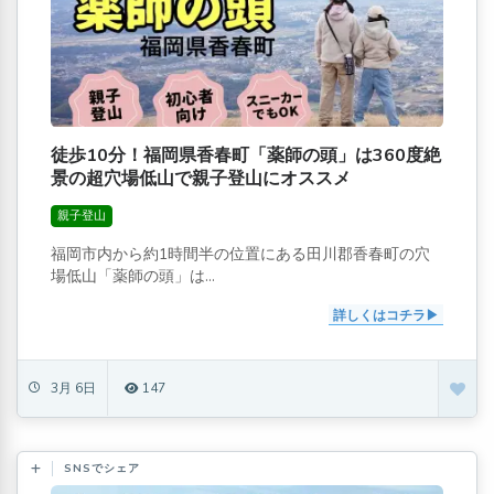
徒歩10分！福岡県香春町「薬師の頭」は360度絶
景の超穴場低山で親子登山にオススメ
親子登山
福岡市内から約1時間半の位置にある田川郡香春町の穴
場低山「薬師の頭」は...
詳しくはコチラ
3月 6日
147
SNSでシェア