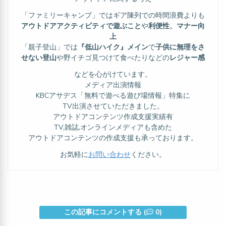
「ファミリーキャンプ」ではギア陳列での時間浪費よりも
アウトドアアクティビティで遊ぶこと
や
利便性、マナー向
上
「親子登山」では
『低山ハイク』メイン
で
子供に無理をさ
せない登山
や野イチゴ見つけて食べたりなどの
レジャー感
などを心がけています。
メディア出演情報
KBCアサデス「無料で遊べる遊び場情報」特集に
TV出演させていただきました。
アウトドアコンテンツ作成支援実績有
TV,雑誌,オンラインメディアも含めた
アウトドアコンテンツの作成支援も承っております。
お気軽に
お問い合わせ
ください。
この記事にコメントする (
0)