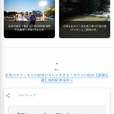
近所の縁日で遊ぼう！2026年版 福岡
広場もあるぞ！佐賀県三瀬の穴場川遊
市内夏祭り情報7月まとめ
びスポット「洞鳴の滝」
前へ
虹色のキラッキラの砂浜がキレイすぎる！ガラスの砂浜【森園公
園】無料駐車場有り
SNSでシェア