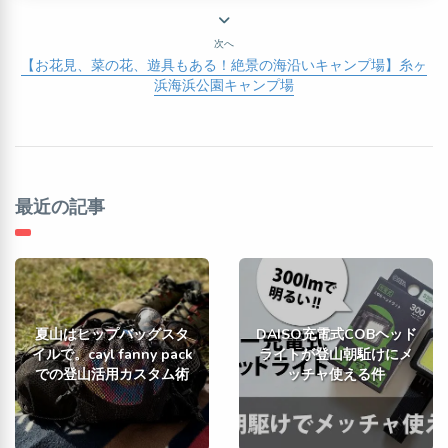
次へ
【お花見、菜の花、遊具もある！絶景の海沿いキャンプ場】糸ヶ
浜海浜公園キャンプ場
最近の記事
夏山はヒップバッグスタ
DAISO充電式COBヘッド
イルで。cayl fanny pack
ライトが登山朝駈けにメ
での登山活用カスタム術
ッチャ使える件