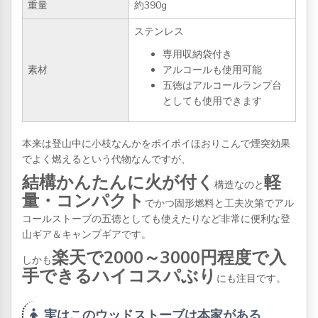
重量
約390g
ステンレス
専用収納袋付き
素材
アルコールも使用可能
五徳はアルコールランプ台
としても使用できます
本来は登山中に小枝なんかをポイポイほおりこんで煙突効果
でよく燃えるという代物なんですが、
結構かんたんに火が付く
軽
構造なのと
量・コンパクト
でかつ固形燃料と工夫次第でアル
コールストーブの五徳としても使えたりなど非常に便利な登
山ギア＆キャンプギアです。
楽天で2000～3000円程度で入
しかも
手できるハイコスパぶり
にも注目です。
実はこのウッドストーブは本家がある