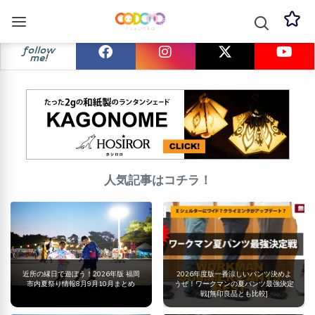
follow
me!
人気記事はコチラ！
近所の縁日で遊ぼう！2026年版 福岡
2026年度版一番涼しいパンツ決めよ
市内夏祭り情報8月9月10月まとめ
うぜ！ワークマンの夏パンツ最強決定
戦[無印良品とも比較]