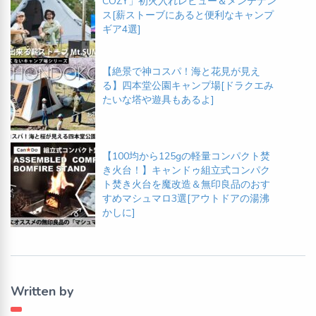
COZY」初火入れレビュー＆メンテナン
ス[薪ストーブにあると便利なキャンプ
ギア4選]
【絶景で神コスパ！海と花見が見え
る】四本堂公園キャンプ場[ドラクエみ
たいな塔や遊具もあるよ]
【100均から125gの軽量コンパクト焚
き火台！】キャンドゥ組立式コンパク
ト焚き火台を魔改造＆無印良品のおす
すめマシュマロ3選[アウトドアの湯沸
かしに]
Written by