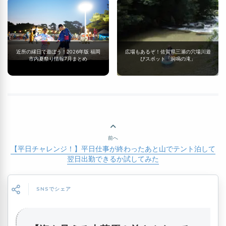
近所の縁日で遊ぼう！2026年版 福岡
広場もあるぞ！佐賀県三瀬の穴場川遊
市内夏祭り情報7月まとめ
びスポット「洞鳴の滝」
前へ
【平日チャレンジ！】平日仕事が終わったあと山でテント泊して
翌日出勤できるか試してみた
SNSでシェア