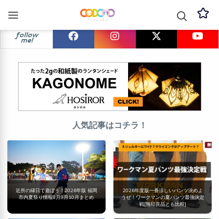
follow
me!
人気記事はコチラ！
近所の縁日で遊ぼう！2026年版 福岡
2026年度版一番涼しいパンツ決めよ
市内夏祭り情報8月9月10月まとめ
うぜ！ワークマンの夏パンツ最強決定
戦[無印良品とも比較]