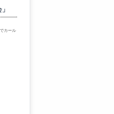
会」
でカール