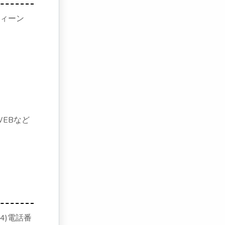
クィーン
EBなど
4)電話番