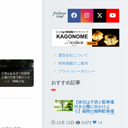
follow
me!
運営会社について
有料掲載のご案内
プライバシーポリシー
広場もあるぞ！佐賀県
三瀬の穴場川遊びスポ
おすすめ記事
ット「洞鳴の滝」
【休日は子供と駐車場
付き公園に出かけよ
う】福岡の無料駐車場
のある公園まとめ[福岡
市以外]
12月 13日
5,072
14