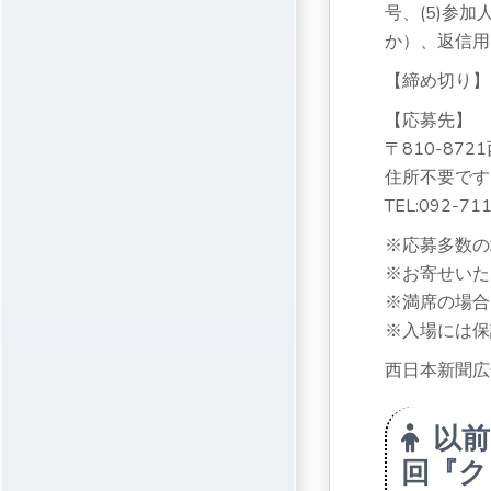
号、(5)参
か）、返信用
【締め切り】2
【応募先】
〒810-8
住所不要です
TEL:
092-71
※応募多数の
※お寄せいた
※満席の場合
※入場には保
西日本新聞広
以前
回『ク