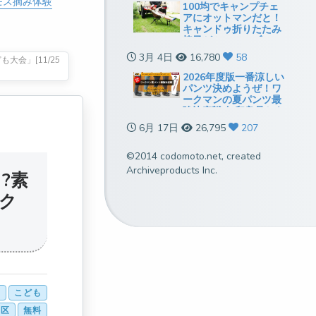
モス摘み体験
100均でキャンプチェ
アにオットマンだと！
キャンドゥ折りたたみ
椅子がミニテーブルに
も使えていい感じ
3月 4日
16,780
58
会」[11/25
2026年度版一番涼しい
パンツ決めようぜ！ワ
ークマンの夏パンツ最
強決定戦[無印良品とも
比較]
6月 17日
26,795
207
©2014 codomoto.net, created
Archiveproducts Inc.
?素
ク
ー
こども
多区
無料