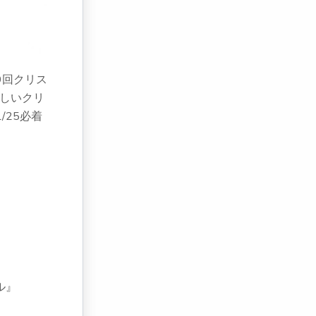
9回クリス
しいクリ
25必着
ル』