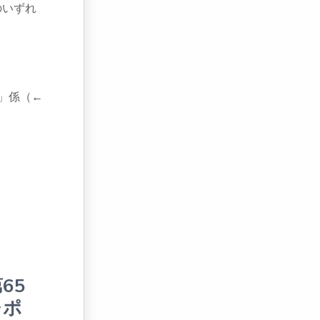
のいずれ
会」係（←
65
レポ