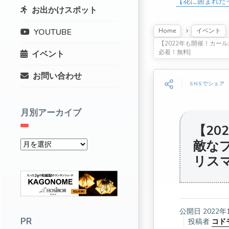
【花に囲まれた
お出かけスポット
Home
イベント
YOUTUBE
【2022年も開催！カー
必着！無料]
イベント
お問い合わせ
SNSでシェア
月別アーカイブ
【20
敵な
リスマ
公開日
2022年
PR
投稿者
コド