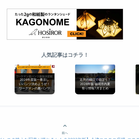
人気記事はコチラ！
2026年度版一番涼し
近所の縁日で遊ぼう！
いパンツ決めようぜ！
2026年版 福岡市内夏
ワークマンの夏パンツ
祭り情報7月まとめ
最強決定戦[無印良品
とも比較]
前へ