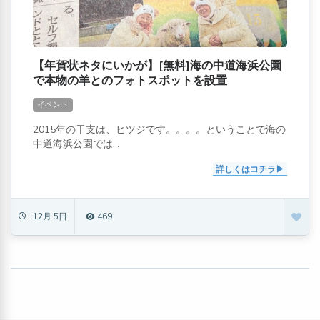
【年賀状ネタにいかが】[無料]海の中道海浜公園
で本物の羊とのフォトスポットを設置
イベント
2015年の干支は、ヒツジです。。。。ということで海の
中道海浜公園では...
詳しくはコチラ
12月 5日
469