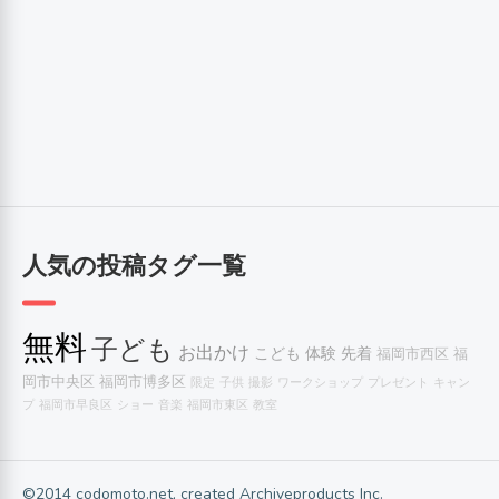
人気の投稿タグ一覧
無料
子ども
お出かけ
こども
体験
先着
福岡市西区
福
岡市中央区
福岡市博多区
限定
子供
撮影
ワークショップ
プレゼント
キャン
プ
福岡市早良区
ショー
音楽
福岡市東区
教室
©2014 codomoto.net, created Archiveproducts Inc.