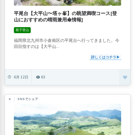
平尾台【大平山〜塔ヶ峯】の眺望満喫コース[登
山におすすめの晴雨兼用傘情報]
親子登山
福岡県北九州市小倉南区の平尾台へ行ってきました。今
回目指すのは【大平山...
詳しくはコチラ
6月 12日
63
SNSでシェア