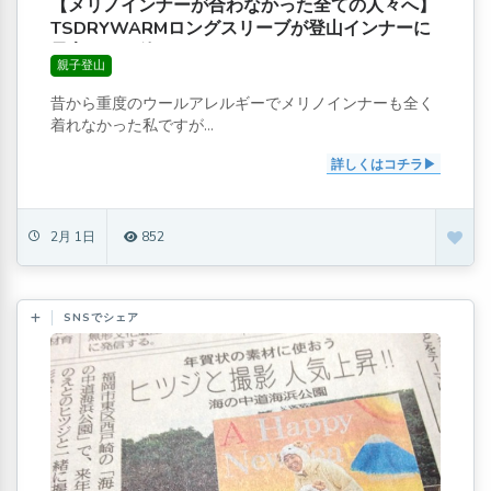
【メリノインナーが合わなかった全ての人々へ】
TSDRYWARMロングスリーブが登山インナーに
最高だった件
親子登山
昔から重度のウールアレルギーでメリノインナーも全く
着れなかった私ですが...
詳しくはコチラ
2月 1日
852
SNSでシェア