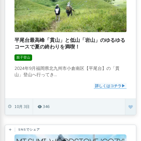
平尾台最高峰「貫山」と低山「岩山」のゆるゆる
コースで夏の終わりを満喫！
親子登山
2024年9月福岡県北九州市小倉南区【平尾台】の「貫
山」登山へ行ってき...
詳しくはコチラ
10月 3日
346
SNSでシェア