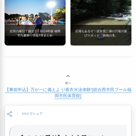
近所の縁日で遊ぼう！2026年版 福岡
広場もあるぞ！佐賀県三瀬の穴場川遊
市内夏祭り情報7月まとめ
びスポット「洞鳴の滝」
前へ
【事前申込】万が一に備えよう!着衣水泳体験![総合西市民プール福
岡市民体育館]
SNSでシェア