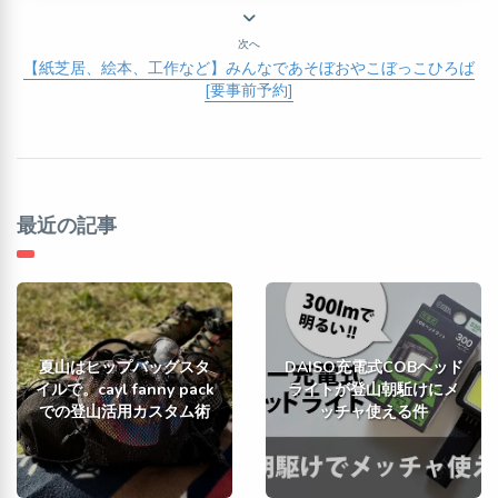
次へ
【紙芝居、絵本、工作など】みんなであそぼおやこぼっこひろば
[要事前予約]
最近の記事
夏山はヒップバッグスタ
DAISO充電式COBヘッド
イルで。cayl fanny pack
ライトが登山朝駈けにメ
での登山活用カスタム術
ッチャ使える件