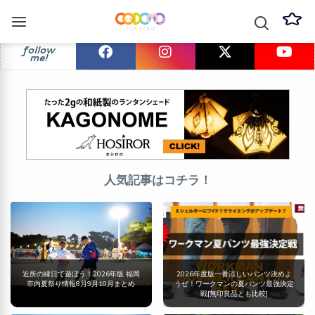
follow
me!
人気記事はコチラ！
近所の縁日で遊ぼう！2026年版 福岡
2026年度版一番涼しいパンツ決めよ
市内夏祭り情報8月9月10月まとめ
うぜ！ワークマンの夏パンツ最強決定
戦[無印良品とも比較]