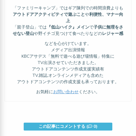
「ファミリーキャンプ」ではギア陳列での時間浪費よりも
アウトドアアクティビティで遊ぶこと
や
利便性、マナー向
上
「親子登山」では
『低山ハイク』メイン
で
子供に無理をさ
せない登山
や野イチゴ見つけて食べたりなどの
レジャー感
などを心がけています。
メディア出演情報
KBCアサデス「無料で遊べる遊び場情報」特集に
TV出演させていただきました。
アウトドアコンテンツ作成支援実績有
TV,雑誌,オンラインメディアも含めた
アウトドアコンテンツの作成支援も承っております。
お気軽に
お問い合わせ
ください。
この記事にコメントする (
0)