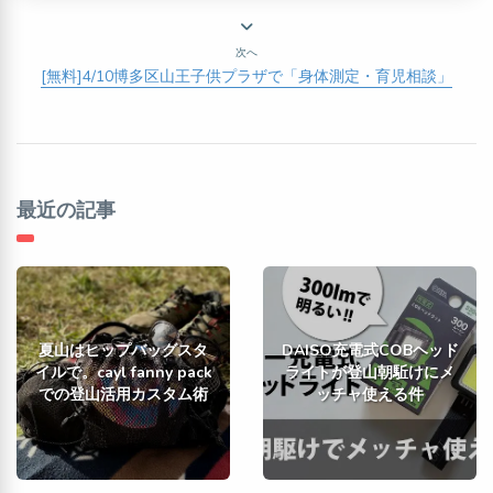
次へ
[無料]4/10博多区山王子供プラザで「身体測定・育児相談」
最近の記事
夏山はヒップバッグスタ
DAISO充電式COBヘッド
イルで。cayl fanny pack
ライトが登山朝駈けにメ
での登山活用カスタム術
ッチャ使える件