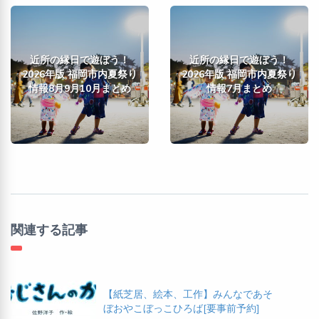
近所の縁日で遊ぼう！
近所の縁日で遊ぼう！
2026年版 福岡市内夏祭り
2026年版 福岡市内夏祭り
情報8月9月10月まとめ
情報7月まとめ
関連する記事
【紙芝居、絵本、工作】みんなであそ
ぼおやこぼっこひろば[要事前予約]