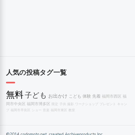
人気の投稿タグ一覧
無料
子ども
お出かけ
こども
体験
先着
福岡市西区
福
岡市中央区
福岡市博多区
限定
子供
撮影
ワークショップ
プレゼント
キャン
プ
福岡市早良区
ショー
音楽
福岡市東区
教室
©2014 codomoto.net, created Archiveproducts Inc.