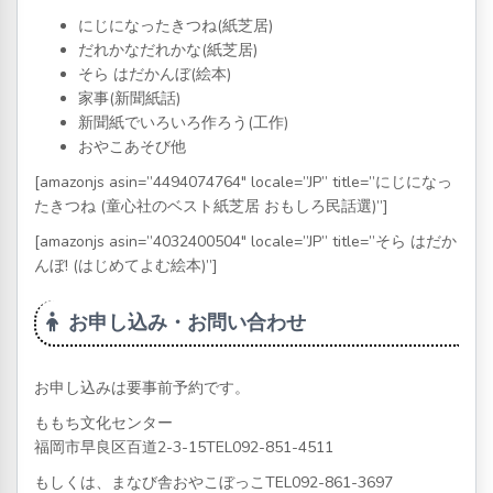
にじになったきつね(紙芝居)
だれかなだれかな(紙芝居)
そら はだかんぼ(絵本)
家事(新聞紙話)
新聞紙でいろいろ作ろう(工作)
おやこあそび他
[amazonjs asin=”4494074764″ locale=”JP” title=”にじになっ
たきつね (童心社のベスト紙芝居 おもしろ民話選)”]
[amazonjs asin=”4032400504″ locale=”JP” title=”そら はだか
んぼ! (はじめてよむ絵本)”]
お申し込み・お問い合わせ
お申し込みは要事前予約です。
ももち文化センター
福岡市早良区百道2-3-15TEL092-851-4511
もしくは、まなび舎おやこぼっこTEL092-861-3697