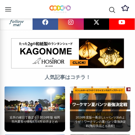
follow
me!
人気記事はコチラ！
近所の縁日で遊ぼう！2026年版 福岡
2026年度版一番涼しいパンツ決めよ
市内夏祭り情報8月9月10月まとめ
うぜ！ワークマンの夏パンツ最強決定
戦[無印良品とも比較]