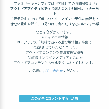
「ファミリーキャンプ」ではギア陳列での時間浪費よりも
アウトドアアクティビティで遊ぶこと
や
利便性、マナー向
上
「親子登山」では
『低山ハイク』メイン
で
子供に無理をさ
せない登山
や野イチゴ見つけて食べたりなどの
レジャー感
などを心がけています。
メディア出演情報
KBCアサデス「無料で遊べる遊び場情報」特集に
TV出演させていただきました。
アウトドアコンテンツ作成支援実績有
TV,雑誌,オンラインメディアも含めた
アウトドアコンテンツの作成支援も承っております。
お気軽に
お問い合わせ
ください。
この記事にコメントする (
0)