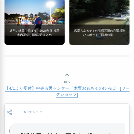
近所の縁日で遊ぼう！2026年版 福岡
広場もあるぞ！佐賀県三瀬の穴場川遊
市内夏祭り情報7月まとめ
びスポット「洞鳴の滝」
前へ
【4/1より受付】中央市民センター「木育おもちゃのひろば」[ワー
クショップ]
SNSでシェア