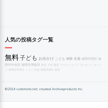
人気の投稿タグ一覧
無料
子ども
お出かけ
こども
体験
先着
福岡市西区
福
岡市中央区
福岡市博多区
限定
子供
撮影
ワークショップ
プレゼント
キャン
プ
福岡市早良区
ショー
音楽
福岡市東区
教室
©2014 codomoto.net, created Archiveproducts Inc.