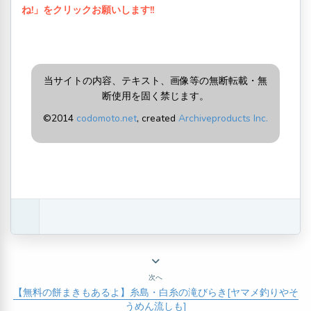
ね!」をクリックお願いします!!
当サイトの内容、テキスト、画像等の無断転載・無
断使用を固く禁じます。
©2014
codomoto.net
, created
Archiveproducts Inc.
次へ
【無料の餅まきもあるよ】糸島・白糸の滝びらき[ヤマメ釣りやそ
うめん流しも]