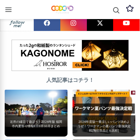
follow
me!
人気記事はコチラ！
近所の縁日で遊ぼう！2026年版 福岡
2026年度版一番涼しいパンツ決めよ
市内夏祭り情報8月9月10月まとめ
うぜ！ワークマンの夏パンツ最強決定
戦[無印良品とも比較]