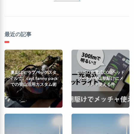
最近の記事
夏山はヒップバッグスタ
DAISO充電式COBヘッド
イルで。cayl fanny pack
ライトが登山朝駈けにメ
での登山活用カスタム術
ッチャ使える件