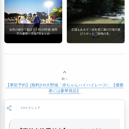
近所の縁日で遊ぼう！2026年版 福岡
広場もあるぞ！佐賀県三瀬の穴場川遊
市内夏祭り情報7月まとめ
びスポット「洞鳴の滝」
前へ
【事前予約】[無料]Hit大野城「赤ちゃんハイハイレース!」【優勝
者には豪華賞品】
SNSでシェア