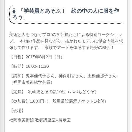
「学芸員とあそぶ！ 絵の中の人に服を作
ろう」
美術と人をつなぐプロ”の学芸員たちによる特別ワークショッ
プ。 本物の作品を見ながら、描かれたモデルに似合う服を想
像して作ります。 家族でアートを体感する絶好の機会！
【日程】2015年8月2日（日）
【時間】10:00~11:30
【講師】鬼本佳代子さん、神保明香さん、土橋佳那子さん
（福岡市美術館学芸員）
【定員】 乳幼児とその親10組（パパもどうぞ）
【参加費】1,000円（一般用常設展示チケット1枚付）
【会場】
福岡市美術館 教養講座室+展示室