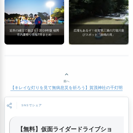
近所の縁日で遊ぼう！2026年版 福岡
広場もあるぞ！佐賀県三瀬の穴場川遊
市内夏祭り情報7月まとめ
びスポット「洞鳴の滝」
前へ
【キレイな灯りを見て無病息災を祈ろう】賀茂神社の千灯明
SNSでシェア
【無料】仮面ライダードライブショ