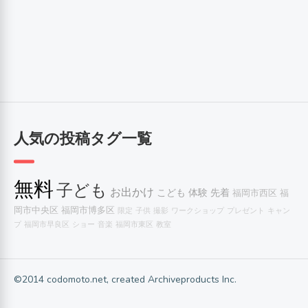
人気の投稿タグ一覧
無料
子ども
お出かけ
こども
体験
先着
福岡市西区
福
岡市中央区
福岡市博多区
限定
子供
撮影
ワークショップ
プレゼント
キャン
プ
福岡市早良区
ショー
音楽
福岡市東区
教室
©2014 codomoto.net, created Archiveproducts Inc.