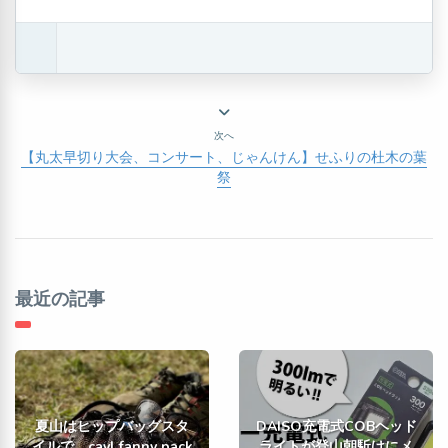
次へ
【丸太早切り大会、コンサート、じゃんけん】せふりの杜木の葉
祭
最近の記事
夏山はヒップバッグスタ
DAISO充電式COBヘッド
イルで。cayl fanny pack
ライトが登山朝駈けにメ