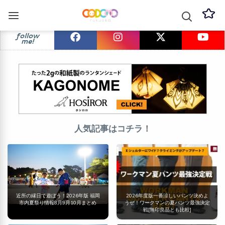
follow
me!
人気記事はコチラ！
近所の縁日で遊ぼう！2026年版 福岡
2026年度版一番涼しいパンツ決めよ
市内夏祭り情報8月9月10月まとめ
うぜ！ワークマンの夏パンツ最強決定
戦[無印良品とも比較]