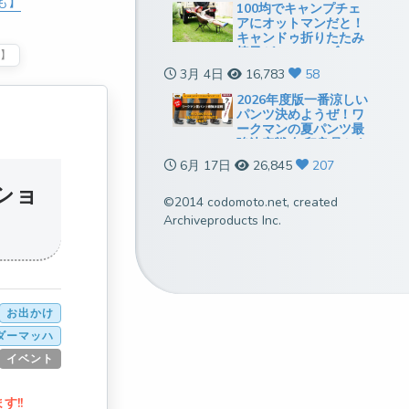
も】
100均でキャンプチェ
アにオットマンだと！
キャンドゥ折りたたみ
椅子がミニテーブルに
須】
も使えていい感じ
3月 4日
16,783
58
2026年度版一番涼しい
パンツ決めようぜ！ワ
ークマンの夏パンツ最
強決定戦[無印良品とも
比較]
6月 17日
26,845
207
ショ
©2014 codomoto.net, created
Archiveproducts Inc.
お出かけ
ダーマッハ
イベント
!!