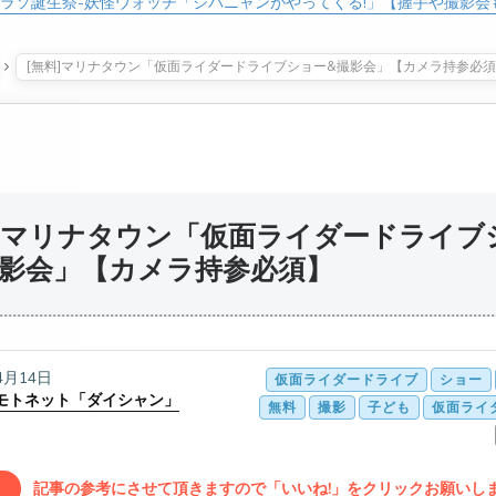
テラソ誕生祭-妖怪ウォッチ「ジバニャンがやってくる!」【握手や撮影会
[無料]マリナタウン「仮面ライダードライブショー&撮影会」【カメラ持参必
料]マリナタウン「仮面ライダードライブ
撮影会」【カメラ持参必須】
4月14日
仮面ライダードライブ
ショー
モトネット「ダイシャン」
無料
撮影
子ども
仮面ライ
記事の参考にさせて頂きますので「いいね!」をクリックお願いします