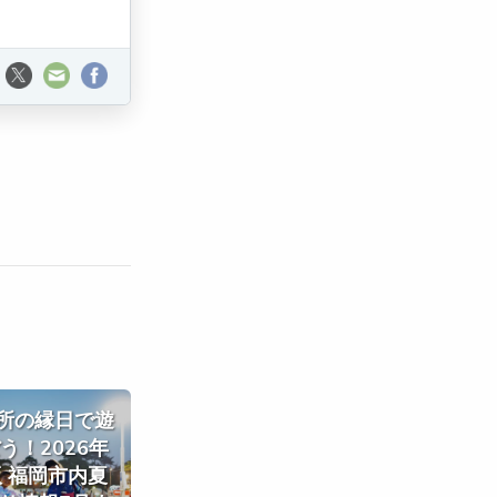
所の縁日で遊
う！2026年
 福岡市内夏