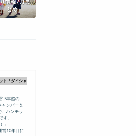
り情報7月ま
とめ
ット「ダイシャ
15年超の
キャンパー＆
で、ハンモッ
ーです。
！」
運営10年目に