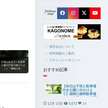
follow
me!
運営会社について
有料掲載のご案内
プライバシーポリシー
広場もあるぞ！佐賀県
三瀬の穴場川遊びスポ
おすすめ記事
ット「洞鳴の滝」
【休日は子供と駐車場
付き公園に出かけよ
う】福岡の無料駐車場
のある公園まとめ[福岡
市以外]
12月 13日
5,072
14