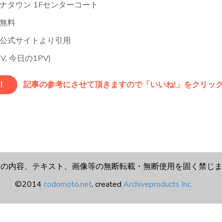
ナタウン 1Fセンターコート
無料
公式サイトより引用
PV, 今日の1PV)
！
記事の参考にさせて頂きますので「いいね!」をクリッ
トの内容、テキスト、画像等の無断転載・無断使用を固く禁じ
©2014
codomoto.net
, created
Archiveproducts Inc.