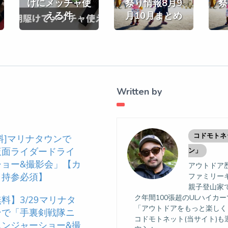
けにメッチャ使
祭り情報8月9
祭
える件
月10月まとめ
Written by
コドモトネ
料]マリナタウンで
仮面ライダードライ
ン」
ショー&撮影会」【カ
アウトドア歴
ラ持参必須】
ファミリー
親子登山家
ク年間100張超のULハイカ
料】3/29マリナタ
「アウトドアをもっと楽しく
ンで「手裏剣戦隊ニ
コドモトネット(当サイト)も
ニンジャーショー&撮