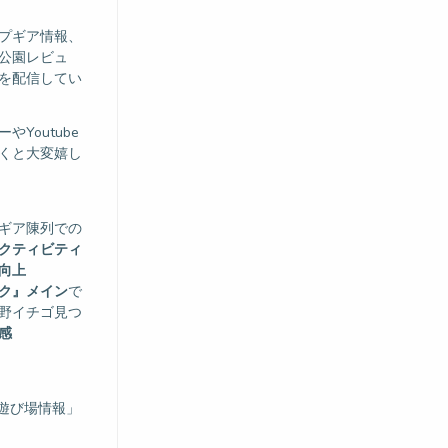
プギア情報、
公園レビュ
を配信してい
Youtube
くと大変嬉し
ギア陳列での
クティビティ
向上
ク』メイン
で
野イチゴ見つ
感
る遊び場情報」