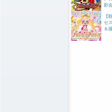
影
【観
セ
＆撮