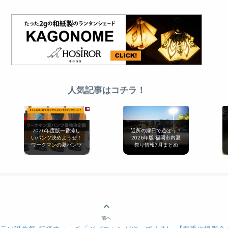
人気記事はコチラ！
2026年度版一番涼し
近所の縁日で遊ぼう！
いパンツ決めようぜ！
2026年版 福岡市内夏
ワークマンの夏パンツ
祭り情報7月まとめ
最強決定戦[無印良品
とも比較]
前へ