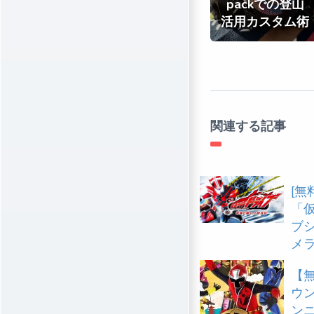
packでの登山
活用カスタム術
関連する記事
[無
「
ブ
メ
【無
ウ
ン