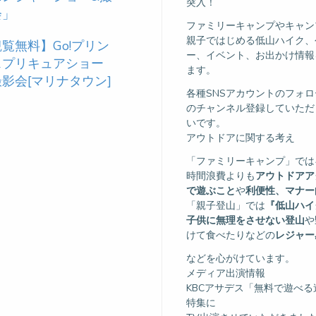
突入！
会」
ファミリーキャンプやキャン
親子ではじめる低山ハイク、
覧無料】Go!プリン
ー、イベント、お出かけ情報
スプリキュアショー
ます。
影会[マリナタウン]
各種SNSアカウントのフォローや
のチャンネル登録していただ
いです。
アウトドアに関する考え
「ファミリーキャンプ」では
時間浪費よりも
アウトドアア
で遊ぶこと
や
利便性、マナー
「親子登山」では
『低山ハイ
子供に無理をさせない登山
や
けて食べたりなどの
レジャー
などを心がけています。
メディア出演情報
KBCアサデス「無料で遊べ
特集に