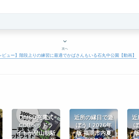
次へ
レビュー】階段上りの練習に最適でかばさんもいる石丸中公園【動画】
DAISO充電式
近所の縁日で遊
近
COBヘッドラ
ぼう！2026年
ぼ
イトが登山朝駈
版 福岡市内夏
版