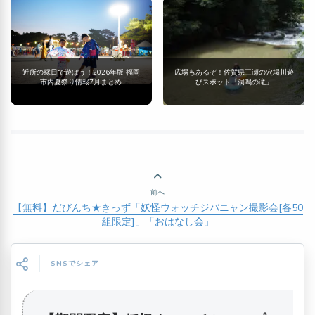
近所の縁日で遊ぼう！2026年版 福岡
広場もあるぞ！佐賀県三瀬の穴場川遊
市内夏祭り情報7月まとめ
びスポット「洞鳴の滝」
前へ
【無料】だびんち★きっず「妖怪ウォッチジバニャン撮影会[各50
組限定]」「おはなし会」
SNSでシェア