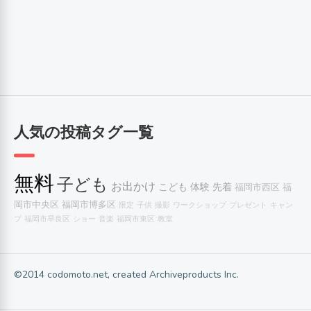
人気の投稿タグ一覧
無料
子ども
お出かけ
こども
体験
先着
福岡市西区
福
岡市中央区
福岡市博多区
限定
子供
撮影
ワークショップ
プレゼント
キャン
プ
福岡市早良区
ショー
音楽
福岡市東区
教室
©2014 codomoto.net, created Archiveproducts Inc.