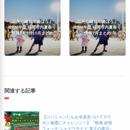
近所の縁日で遊ぼう！
近所の縁日で遊ぼう！
2026年版 福岡市内夏祭り
2026年版 福岡市内夏祭り
情報8月9月10月まとめ
情報7月まとめ
関連する記事
【ジバニャンたちを全員見つけてガラ
ポン抽選にチャレンジ！】『映画 妖怪
ウォッチ シャドウサイド 鬼王の復活』