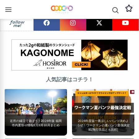
follow
me!
人気記事はコチラ！
近所の縁日で遊ぼう！2026年版 福岡
2026年度版一番涼しいパンツ決めよ
市内夏祭り情報8月9月10月まとめ
うぜ！ワークマンの夏パンツ最強決定
戦[無印良品とも比較]