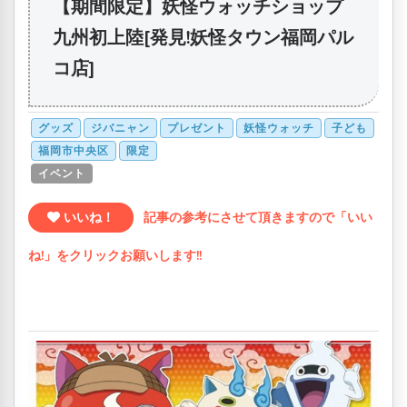
【期間限定】妖怪ウォッチショップ
九州初上陸[発見!妖怪タウン福岡パル
コ店]
グッズ
ジバニャン
プレゼント
妖怪ウォッチ
子ども
福岡市中央区
限定
イベント
いいね！
記事の参考にさせて頂きますので「いい
ね!」をクリックお願いします!!