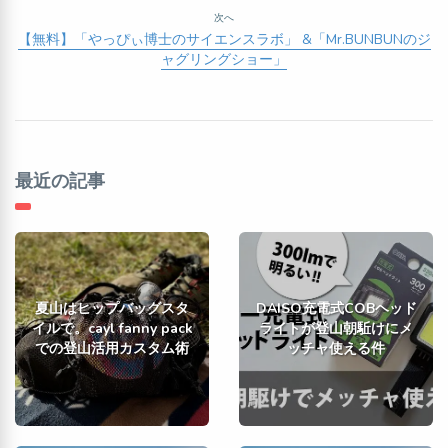
次へ
【無料】「やっぴぃ博士のサイエンスラボ」 &「Mr.BUNBUNのジ
ャグリングショー」
最近の記事
夏山はヒップバッグスタ
DAISO充電式COBヘッド
イルで。cayl fanny pack
ライトが登山朝駈けにメ
での登山活用カスタム術
ッチャ使える件