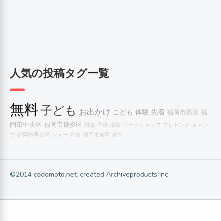
人気の投稿タグ一覧
無料
子ども
お出かけ
こども
体験
先着
福岡市西区
福
岡市中央区
福岡市博多区
限定
子供
撮影
ワークショップ
プレゼント
キャン
プ
福岡市早良区
ショー
音楽
福岡市東区
教室
©2014 codomoto.net, created Archiveproducts Inc.