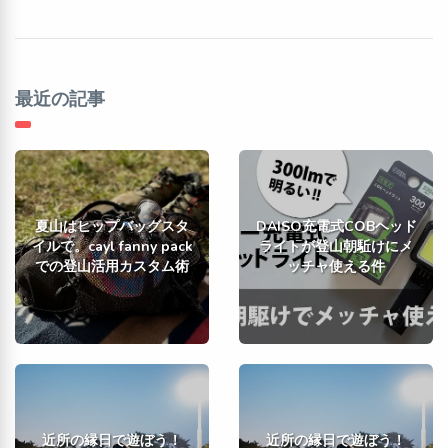
最近の記事
夏山はヒップバッグスタ
DAISO充電式COBヘッド
イルで。cayl fanny pack
ライトが登山朝駈けにメ
での登山活用カスタム術
ッチャ使える件
近所の縁日で遊ぼう！
近所の縁日で遊ぼう！