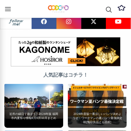
follow
me!
人気記事はコチラ！
近所の縁日で遊ぼう！2026年版 福岡
2026年度版一番涼しいパンツ決めよ
市内夏祭り情報8月9月10月まとめ
うぜ！ワークマンの夏パンツ最強決定
戦[無印良品とも比較]