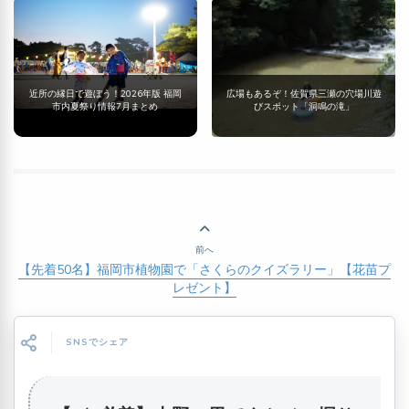
近所の縁日で遊ぼう！2026年版 福岡
広場もあるぞ！佐賀県三瀬の穴場川遊
市内夏祭り情報7月まとめ
びスポット「洞鳴の滝」
前へ
【先着50名】福岡市植物園で「さくらのクイズラリー」【花苗プ
レゼント】
SNSでシェア