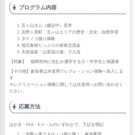
プログラム内容
五ヶ山ダム（建設中）見学
吉野ヶ里町，五ヶ山エリアの歴史・文化・自然学習
タケノコ掘り体験
地元食材たっぷりの昼食交流会
天然温泉「山茶花の湯」で入浴
【対象】 福岡市内に住むか通学する小・中学生と保護者
【その他】参加者は水道局でレクレ－ション保険へ加入しま
す
※レクリエーション保険に関しては水道局へお問い合わせく
ださい。
応募方法
はがき・FAX・Eメ－ルのいずれかで、下記を明記
「吉野ヶ里でタケノコ掘り隊！」参加希望