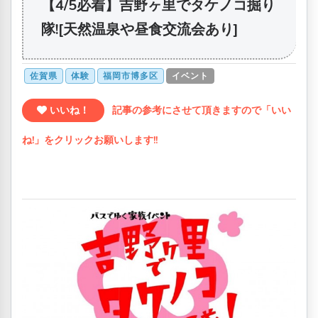
【4/5必着】吉野ヶ里でタケノコ掘り
隊![天然温泉や昼食交流会あり]
佐賀県
体験
福岡市博多区
イベント
いいね！
記事の参考にさせて頂きますので「いい
ね!」をクリックお願いします!!