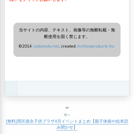
当サイトの内容、テキスト、画像等の無断転載・無
断使用を固く禁じます。
©2014
codomoto.net
, created
Archiveproducts Inc.
次へ
[無料]西区徳永子供プラザ4月イベントまとめ【親子体操や絵本読
み聞かせ】