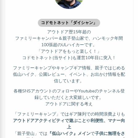
コドモトネット「ダイシャン」
アウトドア歴15年超の
ファミリーキャンパー＆親子登山家で、ハンモック年間
100張超のULハイカーです。
「アウトドアをもっと楽しく！」
コドモトネット(当サイト)も運営10年目に突入！
ファミリーキャンプやキャンプギア情報、親子ではじめる
低山ハイク、公園レビュー、イベント、お出かけ情報を配
信しています。
各種SNSアカウントのフォローやYoutubeのチャンネル登
録していただくと大変嬉しいです。
アウトドアに関する考え
「ファミリーキャンプ」ではギア陳列での時間浪費よりも
アウトドアアクティビティで遊ぶこと
や
利便性、マナー向
上
「親子登山」では
『低山ハイク』メイン
で
子供に無理をさ