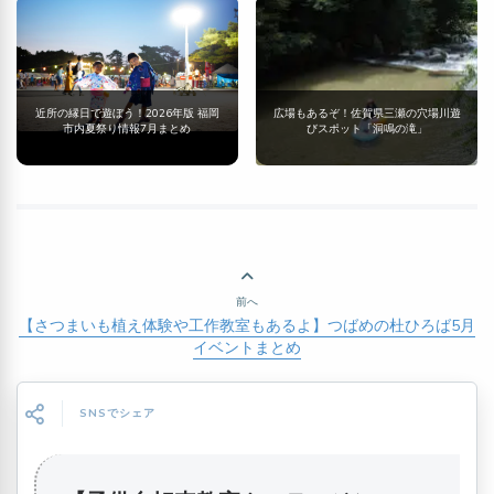
近所の縁日で遊ぼう！2026年版 福岡
広場もあるぞ！佐賀県三瀬の穴場川遊
市内夏祭り情報7月まとめ
びスポット「洞鳴の滝」
前へ
【さつまいも植え体験や工作教室もあるよ】つばめの杜ひろば5月
イベントまとめ
SNSでシェア