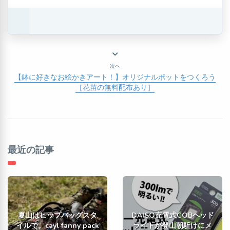
次へ
【鉢に好きなお絵かきアート！】オリジナルポットをつくろう
［花苗の無料配布あり］
最近の記事
夏山はヒップバッグスタ
DAISO充電式COBヘッド
イルで。cayl fanny pack
ライトが登山朝駈けにメ