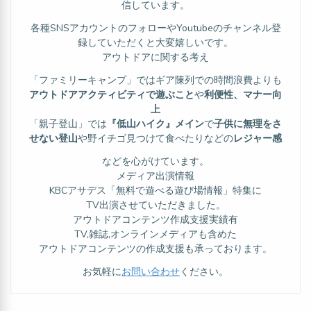
信しています。
各種SNSアカウントのフォローやYoutubeのチャンネル登
録していただくと大変嬉しいです。
アウトドアに関する考え
「ファミリーキャンプ」ではギア陳列での時間浪費よりも
アウトドアアクティビティで遊ぶこと
や
利便性、マナー向
上
「親子登山」では
『低山ハイク』メイン
で
子供に無理をさ
せない登山
や野イチゴ見つけて食べたりなどの
レジャー感
などを心がけています。
メディア出演情報
KBCアサデス「無料で遊べる遊び場情報」特集に
TV出演させていただきました。
アウトドアコンテンツ作成支援実績有
TV,雑誌,オンラインメディアも含めた
アウトドアコンテンツの作成支援も承っております。
お気軽に
お問い合わせ
ください。