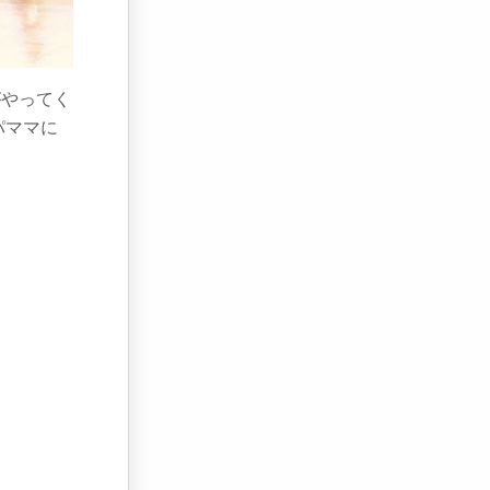
がやってく
パママに