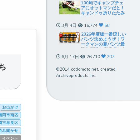
100均でキャンプチェ
アにオットマンだと！
キャンドゥ折りたたみ
椅子がミニテーブルに
も使えていい感じ
3月 4日
16,774
58
2026年度版一番涼しい
パンツ決めようぜ！ワ
ークマンの夏パンツ最
強決定戦[無印良品とも
比較]
6月 17日
26,710
207
ち
©2014 codomoto.net, created
Archiveproducts Inc.
お出かけ
福岡市南区
岡市早良区
読み聞かせ
イベント