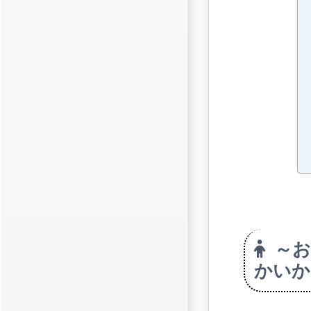
～
かいか