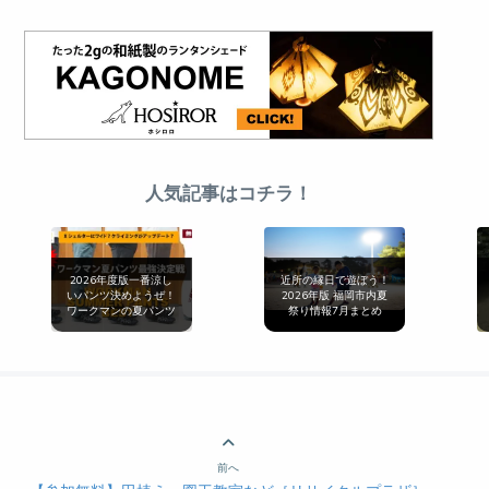
人気記事はコチラ！
2026年度版一番涼し
近所の縁日で遊ぼう！
いパンツ決めようぜ！
2026年版 福岡市内夏
ワークマンの夏パンツ
祭り情報7月まとめ
最強決定戦[無印良品
とも比較]
前へ