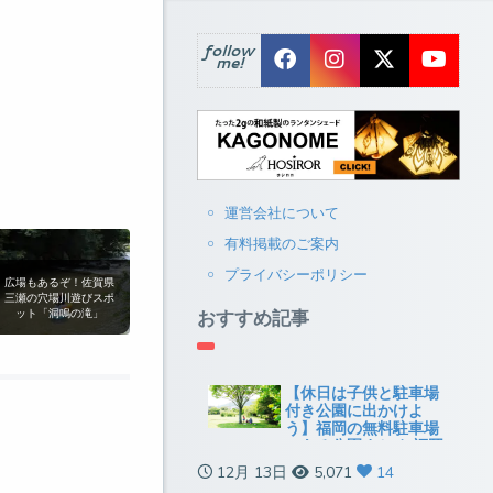
follow
me!
運営会社について
有料掲載のご案内
プライバシーポリシー
広場もあるぞ！佐賀県
三瀬の穴場川遊びスポ
おすすめ記事
ット「洞鳴の滝」
【休日は子供と駐車場
付き公園に出かけよ
う】福岡の無料駐車場
のある公園まとめ[福岡
市以外]
12月 13日
5,071
14