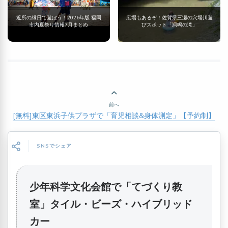
近所の縁日で遊ぼう！2026年版 福岡
広場もあるぞ！佐賀県三瀬の穴場川遊
市内夏祭り情報7月まとめ
びスポット「洞鳴の滝」
前へ
[無料]東区東浜子供プラザで「育児相談&身体測定」【予約制】
SNSでシェア
少年科学文化会館で「てづくり教
室」タイル・ビーズ・ハイブリッド
カー