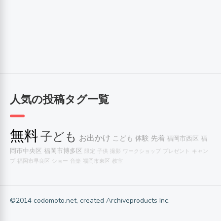
人気の投稿タグ一覧
無料
子ども
お出かけ
こども
体験
先着
福岡市西区
福
岡市中央区
福岡市博多区
限定
子供
撮影
ワークショップ
プレゼント
キャン
プ
福岡市早良区
ショー
音楽
福岡市東区
教室
©2014 codomoto.net, created Archiveproducts Inc.