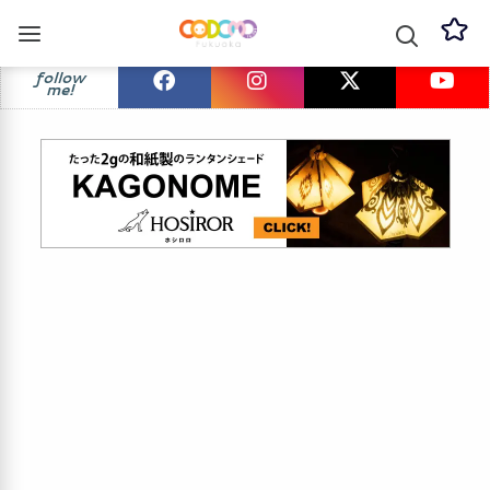
follow
me!