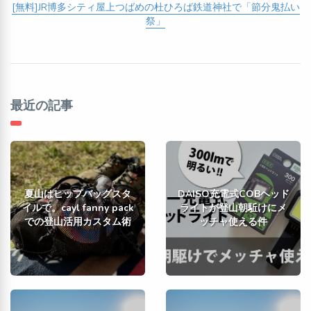
[無料]JR博多シティ屋上つばめの杜ひろば鉄道神社で「節分鬼払い
祭」
最近の記事
夏山はヒップバッグスタ
DAISO充電式COBヘッド
イルで。cayl fanny pack
ライトが登山朝駈けにメ
での登山活用カスタム術
ッチャ使える件