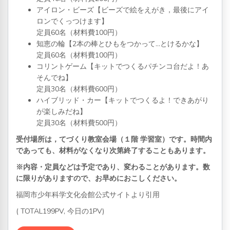
アイロン・ビーズ【ビーズで絵をえがき，最後にアイ
ロンでくっつけます】
定員60名（材料費100円）
知恵
の
輪
【2本の棒とひもをつかって…とけるかな】
定員60名（材料費100円）
コリントゲーム【キットでつくるパチンコ台だよ！あ
そんでね】
定員30名（材料費600円）
ハイブリッド・カー【キットでつくるよ！できあがり
が楽しみだね】
定員30名（材料費500円）
受付場所は，てづくり教室会場（１階 学習室）です。時間内
であっても、材料がなくなり次第終了することもあります。
※内容・定員などは予定であり、変わることがあります。数
に限りがありますので、お早めにおこしください。
福岡市少年科学文化会館公式サイトより引用
( TOTAL199PV, 今日の1PV)