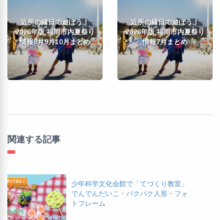
近所の縁日で遊ぼう！
近所の縁日で遊ぼう！
2026年版 福岡市内夏祭り
2026年版 福岡市内夏祭り
情報8月9月10月まとめ
情報7月まとめ
関連する記事
少年科学文化会館で「てづくり教室」
でんでんだいこ・パクパク人形・フォ
トフレーム