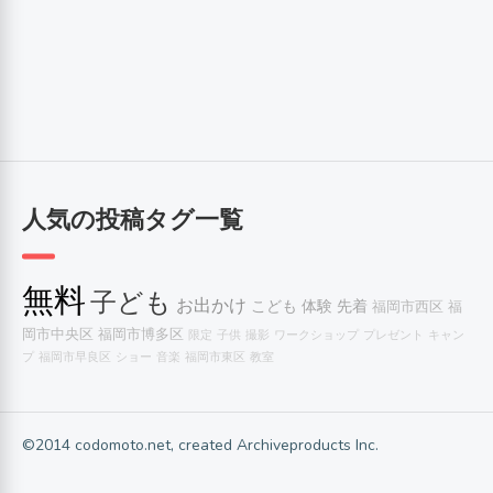
人気の投稿タグ一覧
無料
子ども
お出かけ
こども
体験
先着
福岡市西区
福
岡市中央区
福岡市博多区
限定
子供
撮影
ワークショップ
プレゼント
キャン
プ
福岡市早良区
ショー
音楽
福岡市東区
教室
©2014 codomoto.net, created Archiveproducts Inc.