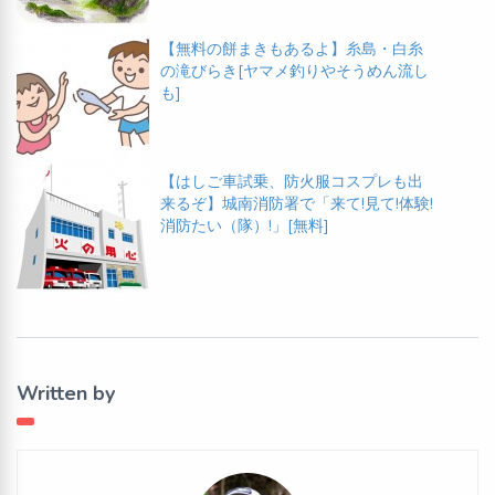
【無料の餅まきもあるよ】糸島・白糸
の滝びらき[ヤマメ釣りやそうめん流し
も]
【はしご車試乗、防火服コスプレも出
来るぞ】城南消防署で「来て!見て!体験!
消防たい（隊）!」[無料]
Written by