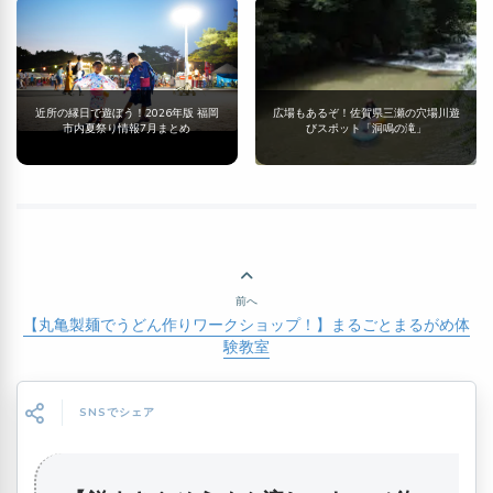
近所の縁日で遊ぼう！2026年版 福岡
広場もあるぞ！佐賀県三瀬の穴場川遊
市内夏祭り情報7月まとめ
びスポット「洞鳴の滝」
前へ
【丸亀製麺でうどん作りワークショップ！】まるごとまるがめ体
験教室
SNSでシェア