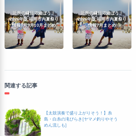
近所の縁日で遊ぼう！
近所の縁日で遊ぼう！
2026年版 福岡市内夏祭り
2026年版 福岡市内夏祭り
情報8月9月10月まとめ
情報7月まとめ
関連する記事
【太鼓演奏で盛り上がりそう！】糸
島・白糸の滝びらき[ヤマメ釣りやそう
めん流しも]