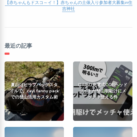
【赤ちゃんもドスコ～イ！】赤ちゃんの土俵入り参加者大募集in住
吉神社
最近の記事
夏山はヒップバッグスタ
DAISO充電式COBヘッド
イルで。cayl fanny pack
ライトが登山朝駈けにメ
での登山活用カスタム術
ッチャ使える件