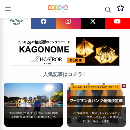
follow
me!
人気記事はコチラ！
近所の縁日で遊ぼう！2026年版 福岡
2026年度版一番涼しいパンツ決めよ
市内夏祭り情報8月9月10月まとめ
うぜ！ワークマンの夏パンツ最強決定
戦[無印良品とも比較]