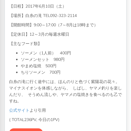
【日程】2017年6月10日（土）
【場所】白糸の滝 TEL
092-323-2114
【開館時間】9:00～17:00（7～8月は18時まで）
【定休日】12～3月の毎週水曜日
【主なフード類】
ソーメン（1人前） 400円
ソーメンセット 980円
やまめ塩焼 500円
ちりソーメン 700円
白糸の滝に行く途中には、ほんのりと色づく紫陽花の花々。
マイナスイオンを体感しながら、 しばし、ヤマメ釣りを楽し
んだり、 そうめん流しや、ヤマメの塩焼きを食べるのも乙で
すね。
公式サイト
より引用
( TOTAL236PV, 今日の1PV)