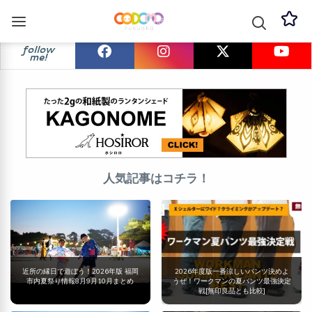
follow
me!
人気記事はコチラ！
近所の縁日で遊ぼう！2026年版 福岡
2026年度版一番涼しいパンツ決めよ
市内夏祭り情報8月9月10月まとめ
うぜ！ワークマンの夏パンツ最強決定
戦[無印良品とも比較]