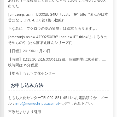
あれもう一度復活して欲しいな～って思ってたらDVD-BOX
出てた
[amazonjs asin=”B000BBG4IU” locale=”JP” title=”まんが日本
昔ばなし DVD-BOX 第1集(5枚組)”]
ちなみに「フクロウの染め物屋」は絵本もありますよ。
[amazonjs asin=”4790250636″ locale=”JP” title=”ふくろうの
そめものや (たんぽぽえほんシリーズ)”]
【日程】2015年11月23日
【時間】(1)13:30(2)15:00の1日2回、各回開場は30分前、上
映時間は35分程度
【場所】ももち文化センター
お申し込み方法
ももち文化センターTEL
092-851-4511
へお電話頂くか、メー
ル：
info@momochi-palace.net
へお申し込み下さい。
市政だよりより引用