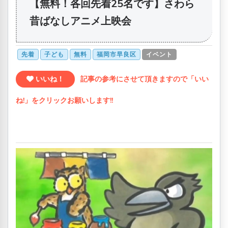
【無料！各回先着25名です】さわら
昔ばなしアニメ上映会
先着
子ども
無料
福岡市早良区
イベント
いいね！
記事の参考にさせて頂きますので「いい
ね!」をクリックお願いします!!