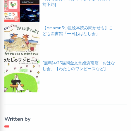
前予約]
【Amazon5つ星絵本読み聞かせも】こ
ども図書館「一日おはなし会」
[無料]4/25福岡金文堂姪浜南店「おはな
し会」【わたしのワンピースなど】
Written by