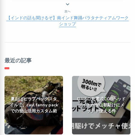
次へ
【インドの話も聞けるぞ】南インド舞踊バラタナティアムワーク
ショップ
最近の記事
夏山はヒップバッグスタ
DAISO充電式COBヘッド
イルで。cayl fanny pack
ライトが登山朝駈けにメ
での登山活用カスタム術
ッチャ使える件