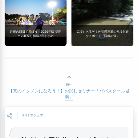
近所の縁日で遊ぼう！2026年版 福岡
広場もあるぞ！佐賀県三瀬の穴場川遊
市内夏祭り情報7月まとめ
びスポット「洞鳴の滝」
前へ
【真のイクメンになろう！】お試しセミナー「パパスクール城
南」
SNSでシェア