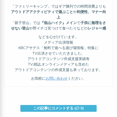
「ファミリーキャンプ」ではギア陳列での時間浪費よりも
アウトドアアクティビティで遊ぶこと
や
利便性、マナー向
上
「親子登山」では
『低山ハイク』メイン
で
子供に無理をさ
せない登山
や野イチゴ見つけて食べたりなどの
レジャー感
などを心がけています。
メディア出演情報
KBCアサデス「無料で遊べる遊び場情報」特集に
TV出演させていただきました。
アウトドアコンテンツ作成支援実績有
TV,雑誌,オンラインメディアも含めた
アウトドアコンテンツの作成支援も承っております。
お気軽に
お問い合わせ
ください。
この記事にコメントする (
0)