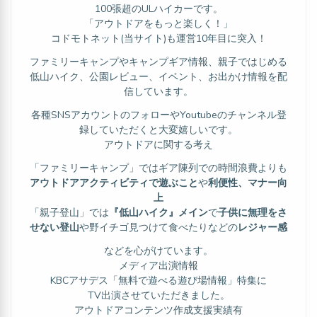
100張超のULハイカーです。
「アウトドアをもっと楽しく！」
コドモトネット(当サイト)も運営10年目に突入！
ファミリーキャンプやキャンプギア情報、親子ではじめる
低山ハイク、公園レビュー、イベント、お出かけ情報を配
信しています。
各種SNSアカウントのフォローやYoutubeのチャンネル登
録していただくと大変嬉しいです。
アウトドアに関する考え
「ファミリーキャンプ」ではギア陳列での時間浪費よりも
アウトドアアクティビティで遊ぶこと
や
利便性、マナー向
上
「親子登山」では
『低山ハイク』メイン
で
子供に無理をさ
せない登山
や野イチゴ見つけて食べたりなどの
レジャー感
などを心がけています。
メディア出演情報
KBCアサデス「無料で遊べる遊び場情報」特集に
TV出演させていただきました。
アウトドアコンテンツ作成支援実績有