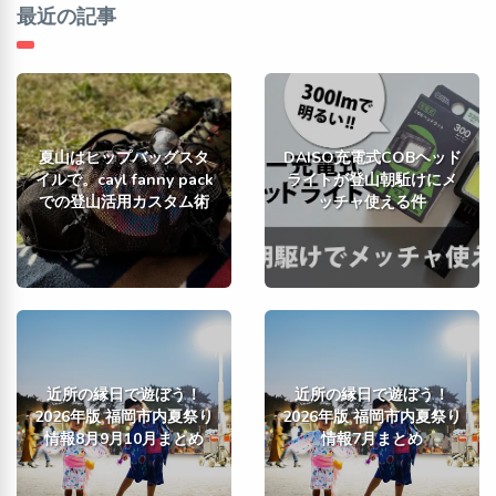
最近の記事
夏山はヒップバッグスタ
DAISO充電式COBヘッド
イルで。cayl fanny pack
ライトが登山朝駈けにメ
での登山活用カスタム術
ッチャ使える件
近所の縁日で遊ぼう！
近所の縁日で遊ぼう！
2026年版 福岡市内夏祭り
2026年版 福岡市内夏祭り
情報8月9月10月まとめ
情報7月まとめ