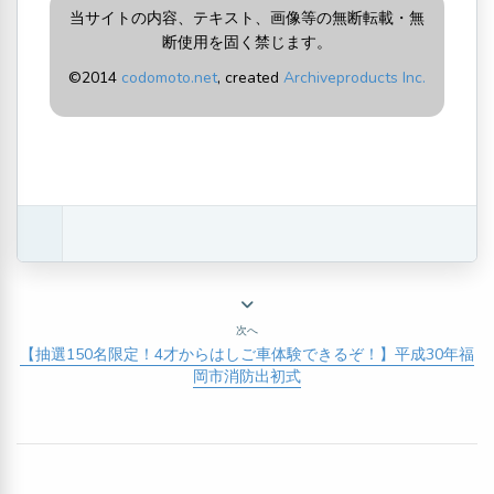
当サイトの内容、テキスト、画像等の無断転載・無
断使用を固く禁じます。
©2014
codomoto.net
, created
Archiveproducts Inc.
次へ
【抽選150名限定！4才からはしご車体験できるぞ！】平成30年福
岡市消防出初式