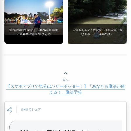
近所の縁日で遊ぼう！2026年版 福岡
広場もあるぞ！佐賀県三瀬の穴場川遊
市内夏祭り情報7月まとめ
びスポット「洞鳴の滝」
前へ
【スマホアプリで気分はハリーポッター！】「あなたも魔法が使
える！」魔法学校
SNSでシェア