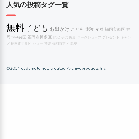
人気の投稿タグ一覧
無料
子ども
お出かけ
こども
体験
先着
福岡市西区
福
岡市中央区
福岡市博多区
限定
子供
撮影
ワークショップ
プレゼント
キャン
プ
福岡市早良区
ショー
音楽
福岡市東区
教室
©2014 codomoto.net, created Archiveproducts Inc.