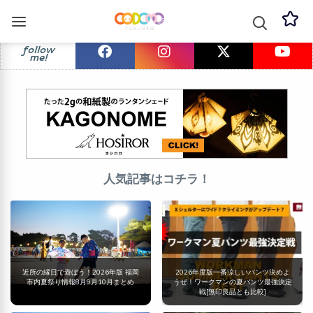
follow
me!
人気記事はコチラ！
近所の縁日で遊ぼう！2026年版 福岡
2026年度版一番涼しいパンツ決めよ
市内夏祭り情報8月9月10月まとめ
うぜ！ワークマンの夏パンツ最強決定
戦[無印良品とも比較]