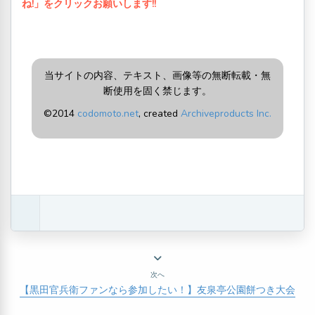
ね!」をクリックお願いします!!
当サイトの内容、テキスト、画像等の無断転載・無
断使用を固く禁じます。
©2014
codomoto.net
, created
Archiveproducts Inc.
次へ
【黒田官兵衛ファンなら参加したい！】友泉亭公園餅つき大会