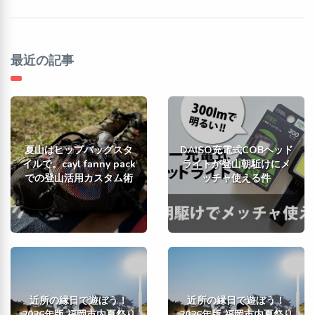
最近の記事
夏山はヒップバッグスタ
DAISO充電式COBヘッド
イルで。cayl fanny pack
ライトが登山朝駈けにメ
での登山活用カスタム術
ッチャ使える件
近所の縁日で遊ぼう！
近所の縁日で遊ぼう！
2026年版 福岡市内夏祭り
2026年版 福岡市内夏祭り