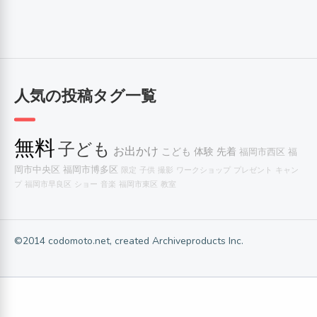
人気の投稿タグ一覧
無料
子ども
お出かけ
こども
体験
先着
福岡市西区
福
岡市中央区
福岡市博多区
限定
子供
撮影
ワークショップ
プレゼント
キャン
プ
福岡市早良区
ショー
音楽
福岡市東区
教室
©2014 codomoto.net, created Archiveproducts Inc.