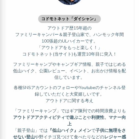
コドモトネット「ダイシャン」
アウトドア歴15年超の
ファミリーキャンパー＆親子登山家で、ハンモック年間
100張超のULハイカーです。
「アウトドアをもっと楽しく！」
コドモトネット(当サイト)も運営10年目に突入！
ファミリーキャンプやキャンプギア情報、親子ではじめる
低山ハイク、公園レビュー、イベント、お出かけ情報を配
信しています。
各種SNSアカウントのフォローやYoutubeのチャンネル登
録していただくと大変嬉しいです。
アウトドアに関する考え
「ファミリーキャンプ」ではギア陳列での時間浪費よりも
アウトドアアクティビティで遊ぶこと
や
利便性、マナー向
上
「親子登山」では
『低山ハイク』メイン
で
子供に無理をさ
せない登山
や野イチゴ見つけて食べたりなどの
レジャー感