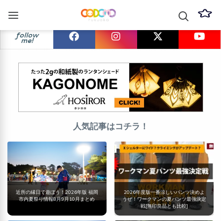
follow
me!
人気記事はコチラ！
近所の縁日で遊ぼう！2026年版 福岡
2026年度版一番涼しいパンツ決めよ
市内夏祭り情報8月9月10月まとめ
うぜ！ワークマンの夏パンツ最強決定
戦[無印良品とも比較]