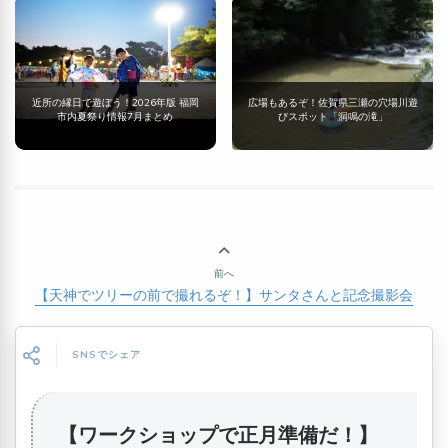
近所の縁日で遊ぼう！2026年版 福岡
広場もあるぞ！佐賀県三瀬の穴場川遊
市内夏祭り情報7月まとめ
びスポット「洞鳴の滝」
前へ
【天神でツリーの前で撮れるぞ！】サンタさんと記念撮影会
SNSでシェア
【ワークショップで正月準備だ！】