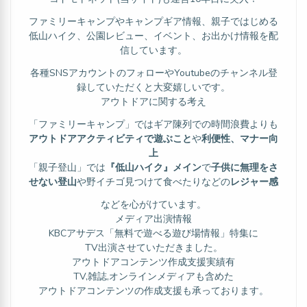
ファミリーキャンプやキャンプギア情報、親子ではじめる
低山ハイク、公園レビュー、イベント、お出かけ情報を配
信しています。
各種SNSアカウントのフォローやYoutubeのチャンネル登
録していただくと大変嬉しいです。
アウトドアに関する考え
「ファミリーキャンプ」ではギア陳列での時間浪費よりも
アウトドアアクティビティで遊ぶこと
や
利便性、マナー向
上
「親子登山」では
『低山ハイク』メイン
で
子供に無理をさ
せない登山
や野イチゴ見つけて食べたりなどの
レジャー感
などを心がけています。
メディア出演情報
KBCアサデス「無料で遊べる遊び場情報」特集に
TV出演させていただきました。
アウトドアコンテンツ作成支援実績有
TV,雑誌,オンラインメディアも含めた
アウトドアコンテンツの作成支援も承っております。