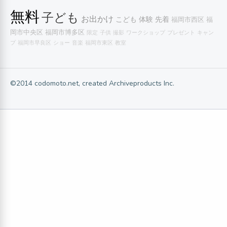
無料
子ども
お出かけ
こども
体験
先着
福岡市西区
福
岡市中央区
福岡市博多区
限定
子供
撮影
ワークショップ
プレゼント
キャン
プ
福岡市早良区
ショー
音楽
福岡市東区
教室
©2014 codomoto.net, created Archiveproducts Inc.