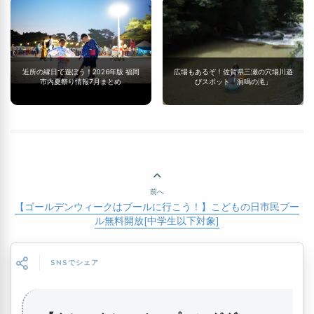
近所の縁日で遊ぼう！2026年版 福岡
広場もあるぞ！佐賀県三瀬の穴場川遊
市内夏祭り情報7月まとめ
びスポット「洞鳴の滝」
前へ
【ゴールデンウィークはプールに行こう！】こどもの日市民プー
ル無料開放[中学生以下対象]
SNSでシェア