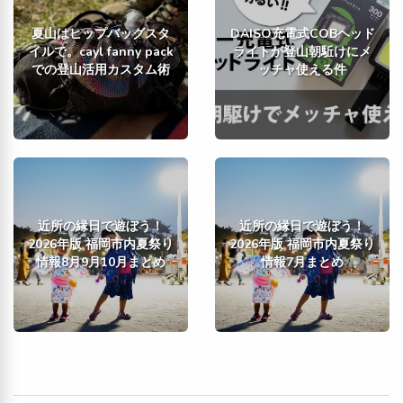
夏山はヒップバッグスタ
DAISO充電式COBヘッド
イルで。cayl fanny pack
ライトが登山朝駈けにメ
での登山活用カスタム術
ッチャ使える件
近所の縁日で遊ぼう！
近所の縁日で遊ぼう！
2026年版 福岡市内夏祭り
2026年版 福岡市内夏祭り
情報8月9月10月まとめ
情報7月まとめ