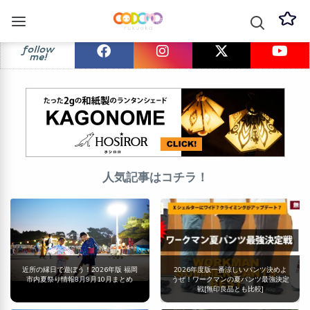
follow
me!
人気記事はコチラ！
近所の縁日で遊ぼう！2026年版 福岡
2026年度版一番涼しいパンツ決めよ
市内夏祭り情報8月9月10月まとめ
うぜ！ワークマンの夏パンツ最強決定
戦[無印良品とも比較]