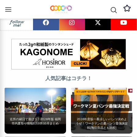
follow
me!
人気記事はコチラ！
近所の縁日で遊ぼう！2026年版 福岡
2026年度版一番涼しいパンツ決めよ
市内夏祭り情報8月9月10月まとめ
うぜ！ワークマンの夏パンツ最強決定
戦[無印良品とも比較]