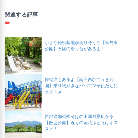
関連する記事
小さな秘密基地がありそうな【室見東
公園】石段の滑り台があるよ！
操縦席もあるよ【南庄西ひこうき公
園】乗り物好きなパパママ子供たちに
オススメ
西部運動公園そばの田園風景広がる
【飯盛公園】近くの金武ぶどうはオス
スメ！