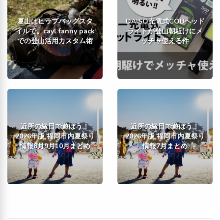
夏山はヒップバッグスタ
DAISO充電式COBヘッド
イルで。cayl fanny pack
ライトが登山朝駈けにメ
での登山活用カスタム術
ッチャ使える件
近所の縁日で遊ぼう！
近所の縁日で遊ぼう！
2026年版 福岡市内夏祭り
2026年版 福岡市内夏祭り
情報8月9月10月まとめ
情報7月まとめ