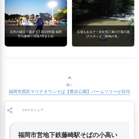
近所の縁日で遊ぼう！2026年版 福岡
広場もあるぞ！佐賀県三瀬の穴場川遊
市内夏祭り情報7月まとめ
びスポット「洞鳴の滝」
前へ
福岡市西区マリナタウンそば【豊浜公園】パームツリーが目印
SNSでシェア
福岡市営地下鉄藤崎駅そばの小高い