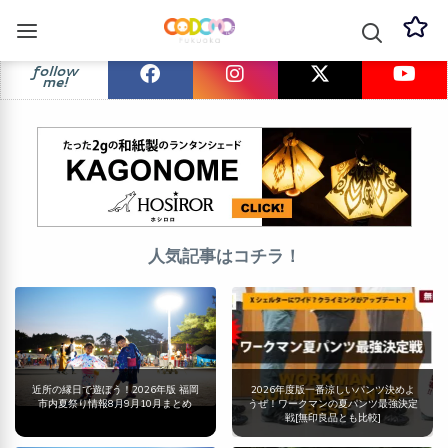
follow
me!
人気記事はコチラ！
近所の縁日で遊ぼう！2026年版 福岡
2026年度版一番涼しいパンツ決めよ
市内夏祭り情報8月9月10月まとめ
うぜ！ワークマンの夏パンツ最強決定
戦[無印良品とも比較]