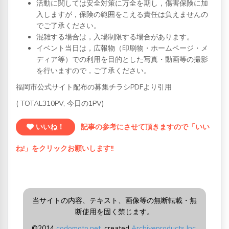
活動に関しては安全対策に万全を期し，傷害保険に加
入しますが，保険の範囲をこえる責任は負えませんの
でご了承ください。
混雑する場合は，入場制限する場合があります。
イベント当日は，広報物（印刷物・ホームページ・メ
ディア等）での利用を目的とした写真・動画等の撮影
を行いますので，ご了承ください。
福岡市公式サイト配布の募集チラシPDFより引用
( TOTAL310PV, 今日の1PV)
いいね！
記事の参考にさせて頂きますので「いい
ね!」をクリックお願いします!!
当サイトの内容、テキスト、画像等の無断転載・無
断使用を固く禁じます。
©2014
codomoto.net
, created
Archiveproducts Inc.