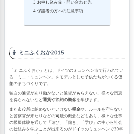
お申し込み先・問い合わせ先
保護者の方への注意事項
ミニふくおか2015
「ミ ニふくおか」とは、ドイツのミュンヘン市で行われてい
る「ミニ・ミュンヘン」をモデルとした子供たちがつくる仮
想のまちづくりです。
独自の通貨があり働かないと通貨がもらえない、様々な恩恵
を得られないなど
通貨や節約の概念
を学びます。
また市役所に納めないといけない
税金
や、ルールを守らない
と警察官が来たりなどの
司法
の概念などもあり、様々な仕事
の模擬体験を通して「遊び」「働き」「学び」の中から社会
の仕組みを学ぶことが出来るのがドイツのミュンヘンで30年