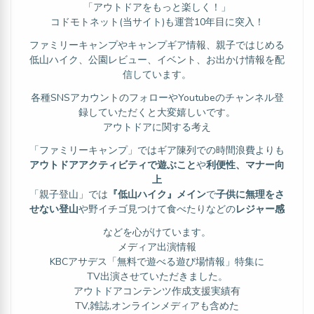
「アウトドアをもっと楽しく！」
コドモトネット(当サイト)も運営10年目に突入！
ファミリーキャンプやキャンプギア情報、親子ではじめる
低山ハイク、公園レビュー、イベント、お出かけ情報を配
信しています。
各種SNSアカウントのフォローやYoutubeのチャンネル登
録していただくと大変嬉しいです。
アウトドアに関する考え
「ファミリーキャンプ」ではギア陳列での時間浪費よりも
アウトドアアクティビティで遊ぶこと
や
利便性、マナー向
上
「親子登山」では
『低山ハイク』メイン
で
子供に無理をさ
せない登山
や野イチゴ見つけて食べたりなどの
レジャー感
などを心がけています。
メディア出演情報
KBCアサデス「無料で遊べる遊び場情報」特集に
TV出演させていただきました。
アウトドアコンテンツ作成支援実績有
TV,雑誌,オンラインメディアも含めた