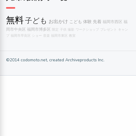
無料
子ども
お出かけ
こども
体験
先着
福岡市西区
福
岡市中央区
福岡市博多区
限定
子供
撮影
ワークショップ
プレゼント
キャン
プ
福岡市早良区
ショー
音楽
福岡市東区
教室
©2014 codomoto.net, created Archiveproducts Inc.