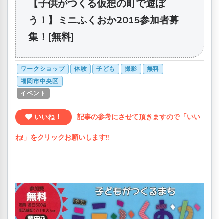
【子供がつくる仮想の町で遊ぼ
う！】ミニふくおか2015参加者募
集！[無料]
ワークショップ
体験
子ども
撮影
無料
福岡市中央区
イベント
いいね！
記事の参考にさせて頂きますので「いい
ね!」をクリックお願いします!!