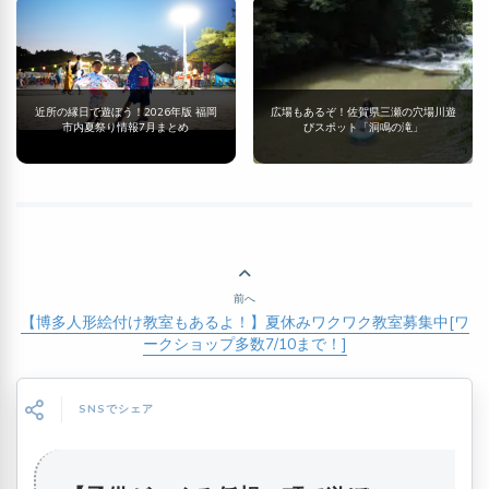
近所の縁日で遊ぼう！2026年版 福岡
広場もあるぞ！佐賀県三瀬の穴場川遊
市内夏祭り情報7月まとめ
びスポット「洞鳴の滝」
前へ
【博多人形絵付け教室もあるよ！】夏休みワクワク教室募集中[ワ
ークショップ多数7/10まで！]
SNSでシェア