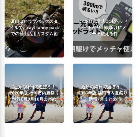
夏山はヒップバッグスタ
DAISO充電式COBヘッド
イルで。cayl fanny pack
ライトが登山朝駈けにメ
での登山活用カスタム術
ッチャ使える件
近所の縁日で遊ぼう！
近所の縁日で遊ぼう！
2026年版 福岡市内夏祭り
2026年版 福岡市内夏祭り
情報8月9月10月まとめ
情報7月まとめ