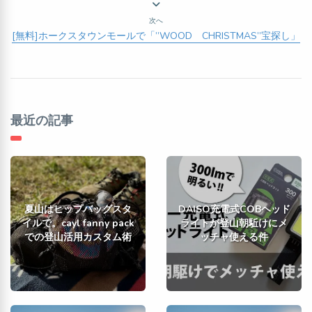
次へ
[無料]ホークスタウンモールで「”WOOD CHRISTMAS”宝探し」
最近の記事
夏山はヒップバッグスタ
DAISO充電式COBヘッド
イルで。cayl fanny pack
ライトが登山朝駈けにメ
での登山活用カスタム術
ッチャ使える件