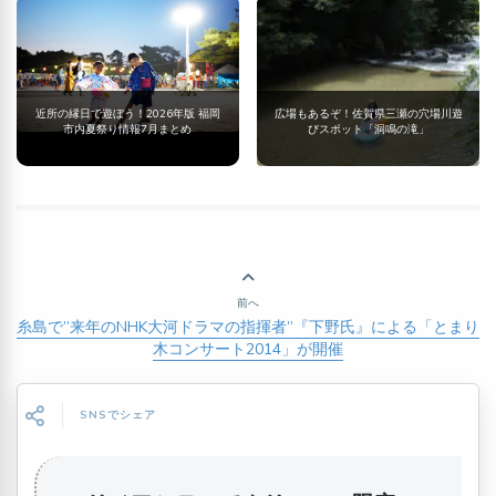
近所の縁日で遊ぼう！2026年版 福岡
広場もあるぞ！佐賀県三瀬の穴場川遊
市内夏祭り情報7月まとめ
びスポット「洞鳴の滝」
前へ
糸島で”来年のNHK大河ドラマの指揮者”『下野氏』による「とまり
木コンサート2014」が開催
SNSでシェア