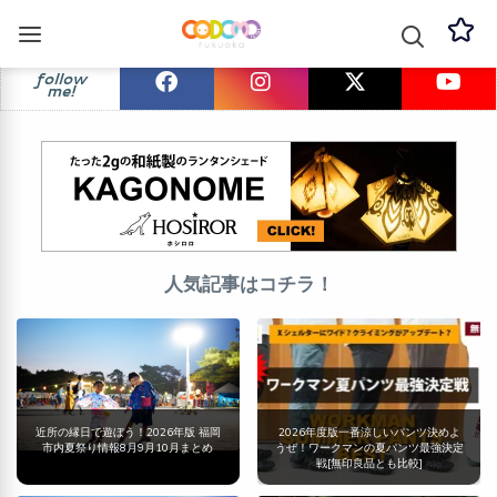
follow
me!
人気記事はコチラ！
近所の縁日で遊ぼう！2026年版 福岡
2026年度版一番涼しいパンツ決めよ
市内夏祭り情報8月9月10月まとめ
うぜ！ワークマンの夏パンツ最強決定
戦[無印良品とも比較]