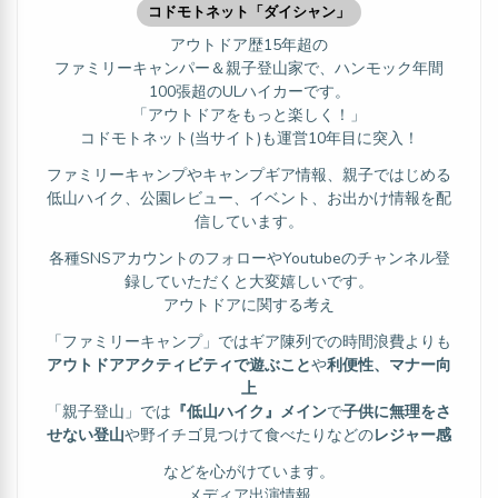
コドモトネット「ダイシャン」
アウトドア歴15年超の
ファミリーキャンパー＆親子登山家で、ハンモック年間
100張超のULハイカーです。
「アウトドアをもっと楽しく！」
コドモトネット(当サイト)も運営10年目に突入！
ファミリーキャンプやキャンプギア情報、親子ではじめる
低山ハイク、公園レビュー、イベント、お出かけ情報を配
信しています。
各種SNSアカウントのフォローやYoutubeのチャンネル登
録していただくと大変嬉しいです。
アウトドアに関する考え
「ファミリーキャンプ」ではギア陳列での時間浪費よりも
アウトドアアクティビティで遊ぶこと
や
利便性、マナー向
上
「親子登山」では
『低山ハイク』メイン
で
子供に無理をさ
せない登山
や野イチゴ見つけて食べたりなどの
レジャー感
などを心がけています。
メディア出演情報