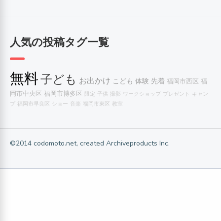
人気の投稿タグ一覧
無料
子ども
お出かけ
こども
体験
先着
福岡市西区
福
岡市中央区
福岡市博多区
限定
子供
撮影
ワークショップ
プレゼント
キャン
プ
福岡市早良区
ショー
音楽
福岡市東区
教室
©2014 codomoto.net, created Archiveproducts Inc.