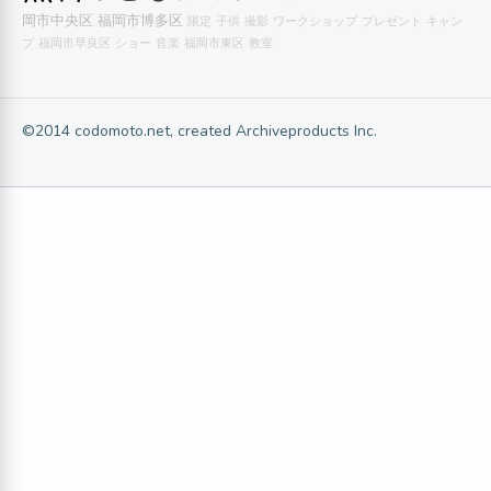
岡市中央区
福岡市博多区
限定
子供
撮影
ワークショップ
プレゼント
キャン
プ
福岡市早良区
ショー
音楽
福岡市東区
教室
©2014 codomoto.net, created Archiveproducts Inc.