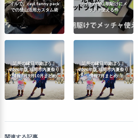
イルで。cayl fanny pack
ライトが登山朝駈けにメ
での登山活用カスタム術
ッチャ使える件
近所の縁日で遊ぼう！
近所の縁日で遊ぼう！
2026年版 福岡市内夏祭り
2026年版 福岡市内夏祭り
情報8月9月10月まとめ
情報7月まとめ
関連する記事