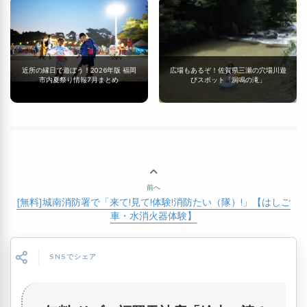
近所の縁日で遊ぼう！2026年版 福岡
広場もあるぞ！佐賀県三瀬の穴場川遊
市内夏祭り情報7月まとめ
びスポット「洞鳴の滝」
前へ
[無料]城南消防署で「来て!見て!体験!消防たい（隊）!」【はしご
車・水消火器体験】
SNSでシェア