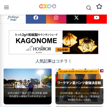
follow
me!
人気記事はコチラ！
近所の縁日で遊ぼう！2026年版 福岡
2026年度版一番涼しいパンツ決めよ
市内夏祭り情報8月9月10月まとめ
うぜ！ワークマンの夏パンツ最強決定
戦[無印良品とも比較]