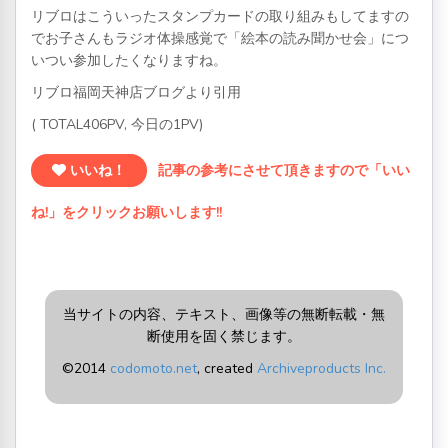
リブロはこういったスタンプカードの取り組みもしてますの
でお子さんもラジオ体操感覚で「絵本の読み聞かせ会」につ
いつい参加したくなりますね。
リブロ福岡天神店ブログより引用
( TOTAL406PV, 今日の1PV)
いいね！
記事の参考にさせて頂きますので「いい
ね!」をクリックお願いします!!
当サイトの内容、テキスト、画像等の無断転載・無
断使用を固く禁じます。
©2014
codomoto.net
, created
Archiveproducts Inc.