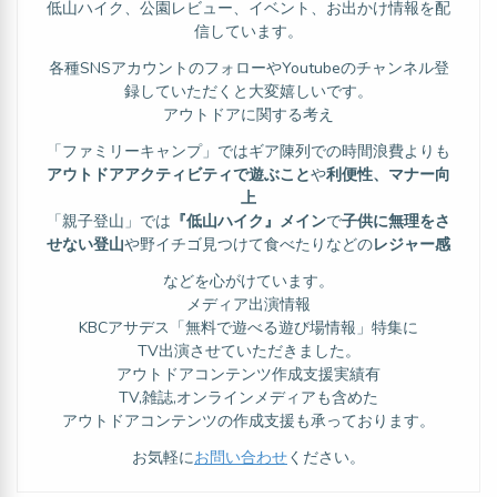
低山ハイク、公園レビュー、イベント、お出かけ情報を配
信しています。
各種SNSアカウントのフォローやYoutubeのチャンネル登
録していただくと大変嬉しいです。
アウトドアに関する考え
「ファミリーキャンプ」ではギア陳列での時間浪費よりも
アウトドアアクティビティで遊ぶこと
や
利便性、マナー向
上
「親子登山」では
『低山ハイク』メイン
で
子供に無理をさ
せない登山
や野イチゴ見つけて食べたりなどの
レジャー感
などを心がけています。
メディア出演情報
KBCアサデス「無料で遊べる遊び場情報」特集に
TV出演させていただきました。
アウトドアコンテンツ作成支援実績有
TV,雑誌,オンラインメディアも含めた
アウトドアコンテンツの作成支援も承っております。
お気軽に
お問い合わせ
ください。