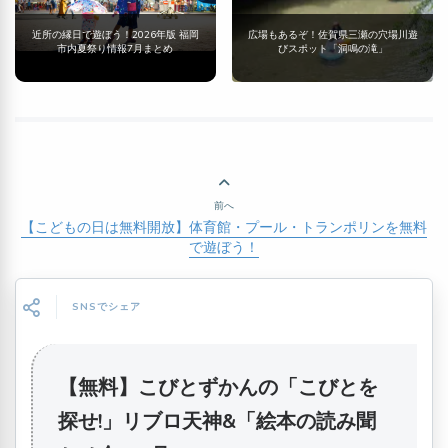
近所の縁日で遊ぼう！2026年版 福岡
広場もあるぞ！佐賀県三瀬の穴場川遊
市内夏祭り情報7月まとめ
びスポット「洞鳴の滝」
前へ
【こどもの日は無料開放】体育館・プール・トランポリンを無料
で遊ぼう！
SNSでシェア
【無料】こびとずかんの「こびとを
探せ!」リブロ天神&「絵本の読み聞