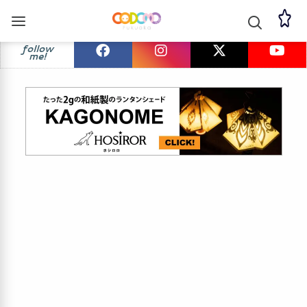
follow
me!