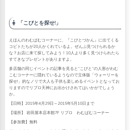
「こびとを探せ!」
えほんのわむぱむコーナーに、『こびとづかん』に出てくる
コビトたちが
20
人かくれているよ。ぜんぶ見つけられるか
な？お店に来て探してみよう！
10
人より多く見つけられたら
すてきなプレゼントがありますよ。
多店舗の同じイベントの記事を見ると”こびと”の人形がわむ
こむコーナーに隠れているようなので立体版「ウォーリーを
探せ!」的なノリで大人も子供も楽しめるイベントとなってお
りますのでリブロ天神にお出かけされてはいかがでしょう
か。
【日時】2015年4月29日～2015年5月10日まで
【場所】 岩田屋本店本館7F リブロ わむぱむコーナー
【参加費】無料