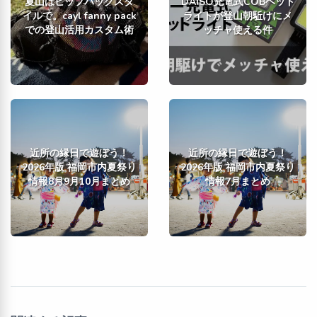
夏山はヒップバッグスタ
DAISO充電式COBヘッド
イルで。cayl fanny pack
ライトが登山朝駈けにメ
での登山活用カスタム術
ッチャ使える件
近所の縁日で遊ぼう！
近所の縁日で遊ぼう！
2026年版 福岡市内夏祭り
2026年版 福岡市内夏祭り
情報8月9月10月まとめ
情報7月まとめ