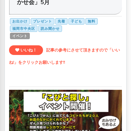
かせ会」5月
お出かけ
プレゼント
先着
子ども
無料
福岡市中央区
読み聞かせ
イベント
いいね！
記事の参考にさせて頂きますので「いい
ね!」をクリックお願いします!!