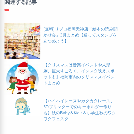
関連する記事
[無料]リブロ福岡天神店「絵本の読み聞
かせ会」3月まとめ【通ってスタンプを
あつめよう】
【クリスマスは音楽イベントや人形
劇、巨大すごろく、インスタ映えスポ
ットも】福岡市内のクリスマスイベン
トまとめ
【ハイハイレースやカタカタレース、
3Dプリンターでのキーホルダー作り
も】秋のBaby＆Kid’s＆小学生秋のワク
ワクフェスタ