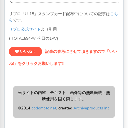
リブロ「U-18」スタンプカード配布中についての記事は
こち
ら
です。
リブロ公式サイト
より引用
( TOTAL594PV, 今日の1PV)
いいね！
記事の参考にさせて頂きますので「いい
ね!」をクリックお願いします!!
当サイトの内容、テキスト、画像等の無断転載・無
断使用を固く禁じます。
©2014
codomoto.net
, created
Archiveproducts Inc.