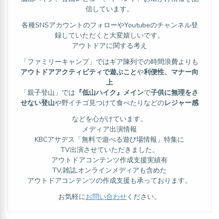
信しています。
各種SNSアカウントのフォローやYoutubeのチャンネル登
録していただくと大変嬉しいです。
アウトドアに関する考え
「ファミリーキャンプ」ではギア陳列での時間浪費よりも
アウトドアアクティビティで遊ぶこと
や
利便性、マナー向
上
「親子登山」では
『低山ハイク』メイン
で
子供に無理をさ
せない登山
や野イチゴ見つけて食べたりなどの
レジャー感
などを心がけています。
メディア出演情報
KBCアサデス「無料で遊べる遊び場情報」特集に
TV出演させていただきました。
アウトドアコンテンツ作成支援実績有
TV,雑誌,オンラインメディアも含めた
アウトドアコンテンツの作成支援も承っております。
お気軽に
お問い合わせ
ください。