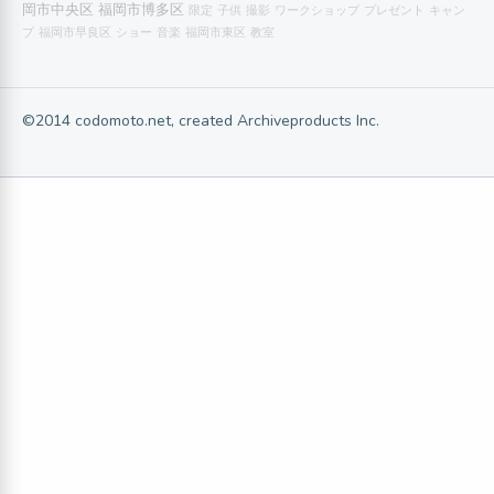
岡市中央区
福岡市博多区
限定
子供
撮影
ワークショップ
プレゼント
キャン
プ
福岡市早良区
ショー
音楽
福岡市東区
教室
©2014 codomoto.net, created Archiveproducts Inc.