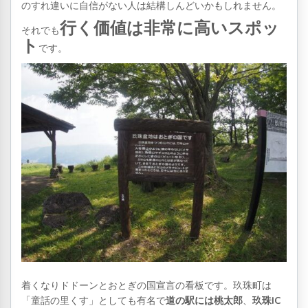
のすれ違いに自信がない人は結構しんどいかもしれません。
行く価値は非常に高いスポッ
それでも
ト
です。
着くなりドドーンとおとぎの国宣言の看板です。玖珠町は
「童話の里くす」としても有名で
道の駅には桃太郎
、
玖珠IC