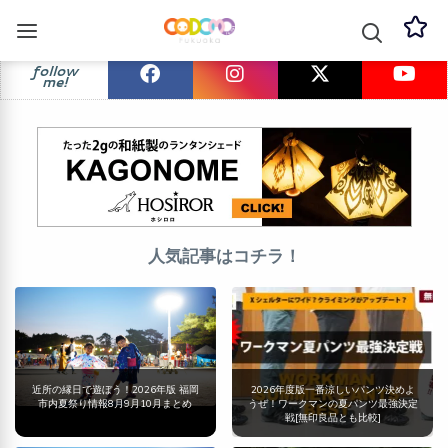
follow
me!
人気記事はコチラ！
近所の縁日で遊ぼう！2026年版 福岡
2026年度版一番涼しいパンツ決めよ
市内夏祭り情報8月9月10月まとめ
うぜ！ワークマンの夏パンツ最強決定
戦[無印良品とも比較]