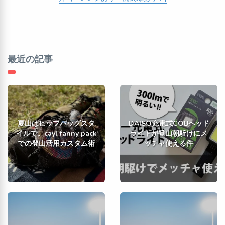
最近の記事
夏山はヒップバッグスタ
DAISO充電式COBヘッド
イルで。cayl fanny pack
ライトが登山朝駈けにメ
での登山活用カスタム術
ッチャ使える件