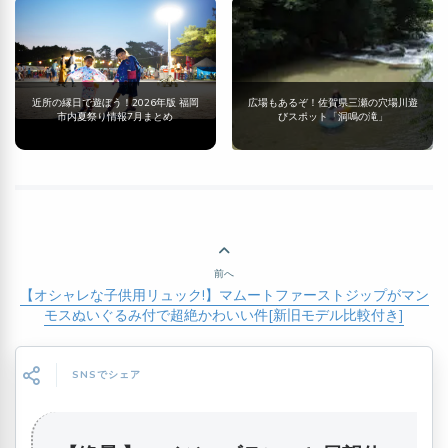
近所の縁日で遊ぼう！2026年版 福岡
広場もあるぞ！佐賀県三瀬の穴場川遊
市内夏祭り情報7月まとめ
びスポット「洞鳴の滝」
前へ
【オシャレな子供用リュック!】マムートファーストジップがマン
モスぬいぐるみ付で超絶かわいい件[新旧モデル比較付き]
SNSでシェア