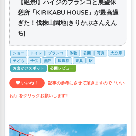
【絶景!】ハイジのブランコと展望休
憩所「KIRIKABU HOUSE」が最高過
ぎた！伐株山園地[きりかぶさんえん
ち]
ショー
トイレ
ブランコ
体験
公園
写真
大分県
子ども
子供
無料
玖珠郡
遊具
駅
お出かけスポット
公園レビュー
いいね！
記事の参考にさせて頂きますので「いい
ね!」をクリックお願いします!!