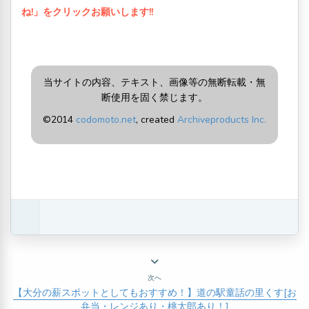
ね!」をクリックお願いします!!
当サイトの内容、テキスト、画像等の無断転載・無
断使用を固く禁じます。
©2014
codomoto.net
, created
Archiveproducts Inc.
次へ
【大分の薪スポットとしてもおすすめ！】道の駅童話の里くす[お
弁当・レンジあり・桃太郎あり！]