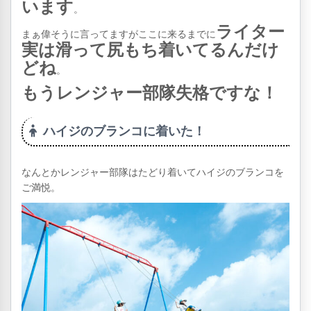
います
。
ライター
まぁ偉そうに言ってますがここに来るまでに
実は滑って尻もち着いてるんだけ
どね
。
もうレンジャー部隊失格ですな！
ハイジのブランコに着いた！
なんとかレンジャー部隊はたどり着いてハイジのブランコを
ご満悦。