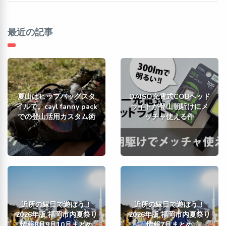
最近の記事
夏山はヒップバッグスタ
DAISO充電式COBヘッド
イルで。cayl fanny pack
ライトが登山朝駈けにメ
での登山活用カスタム術
ッチャ使える件
近所の縁日で遊ぼう！
近所の縁日で遊ぼう！
2026年版 福岡市内夏祭り
2026年版 福岡市内夏祭り
情報8月9月10月まとめ
情報7月まとめ