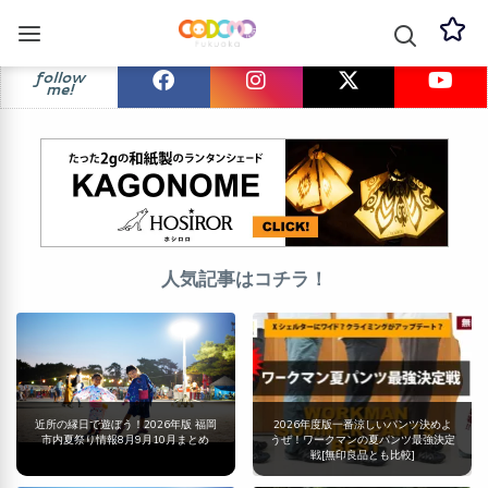
follow
me!
人気記事はコチラ！
近所の縁日で遊ぼう！2026年版 福岡
2026年度版一番涼しいパンツ決めよ
市内夏祭り情報8月9月10月まとめ
うぜ！ワークマンの夏パンツ最強決定
戦[無印良品とも比較]