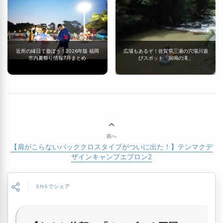
近所の縁日で遊ぼう！2026年版 福岡
広場もあるぞ！佐賀県三瀬の穴場川遊
市内夏祭り情報7月まとめ
びスポット「洞鳴の滝」
前へ
【肩がこらないバッククロスタイプがついに出た！】テンマクデ
ザインキャンプエプロン2
SNSでシェア