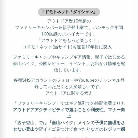
コドモトネット「ダイシャン」
アウトドア歴15年超の
ファミリーキャンパー＆親子登山家で、ハンモック年間
100張超のULハイカーです。
「アウトドアをもっと楽しく！」
コドモトネット(当サイト)も運営10年目に突入！
ファミリーキャンプやキャンプギア情報、親子ではじめる
低山ハイク、公園レビュー、イベント、お出かけ情報を配
信しています。
各種SNSアカウントのフォローやYoutubeのチャンネル登
録していただくと大変嬉しいです。
アウトドアに関する考え
「ファミリーキャンプ」ではギア陳列での時間浪費よりも
アウトドアアクティビティで遊ぶこと
や
利便性、マナー向
上
「親子登山」では
『低山ハイク』メイン
で
子供に無理をさ
せない登山
や野イチゴ見つけて食べたりなどの
レジャー感