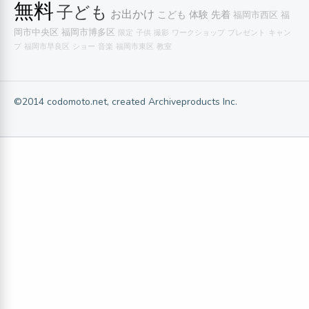
無料
子ども
お出かけ
こども
体験
先着
福岡市西区
福
岡市中央区
福岡市博多区
限定
子供
撮影
ワークショップ
プレゼント
キャン
プ
福岡市早良区
ショー
音楽
福岡市東区
教室
©2014 codomoto.net, created Archiveproducts Inc.