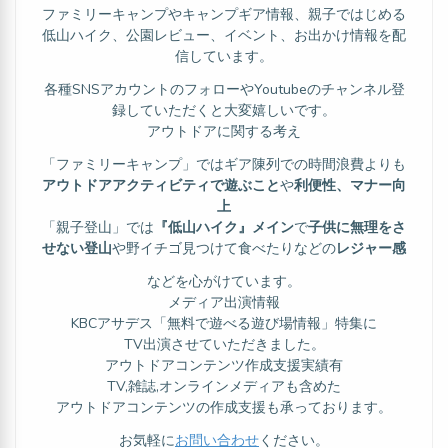
ファミリーキャンプやキャンプギア情報、親子ではじめる
低山ハイク、公園レビュー、イベント、お出かけ情報を配
信しています。
各種SNSアカウントのフォローやYoutubeのチャンネル登
録していただくと大変嬉しいです。
アウトドアに関する考え
「ファミリーキャンプ」ではギア陳列での時間浪費よりも
アウトドアアクティビティで遊ぶこと
や
利便性、マナー向
上
「親子登山」では
『低山ハイク』メイン
で
子供に無理をさ
せない登山
や野イチゴ見つけて食べたりなどの
レジャー感
などを心がけています。
メディア出演情報
KBCアサデス「無料で遊べる遊び場情報」特集に
TV出演させていただきました。
アウトドアコンテンツ作成支援実績有
TV,雑誌,オンラインメディアも含めた
アウトドアコンテンツの作成支援も承っております。
お気軽に
お問い合わせ
ください。