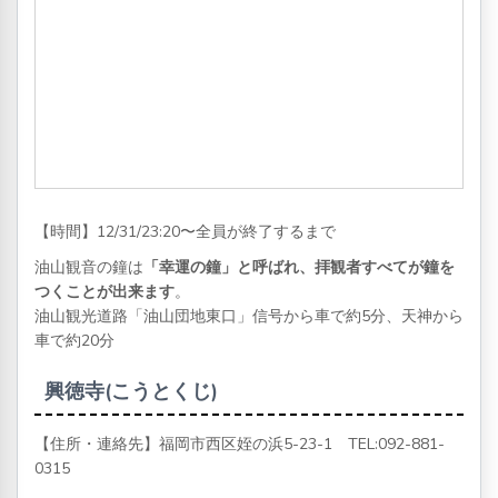
【時間】12/31/23:20〜全員が終了するまで
油山観音の鐘は
「幸運の鐘」と呼ばれ、拝観者すべてが鐘を
つくことが出来ます
。
油山観光道路「油山団地東口」信号から車で約5分、天神から
車で約20分
興徳寺(こうとくじ)
【住所・連絡先】福岡市西区姪の浜5-23-1 TEL:
092-881-
0315