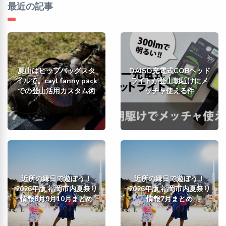
最近の記事
夏山はヒップバッグスタ
DAISO充電式COBヘッド
イルで。cayl fanny pack
ライトが登山朝駈けにメ
での登山活用カスタム術
ッチャ使える件
近所の縁日で遊ぼう！
近所の縁日で遊ぼう！
2026年版 福岡市内夏祭り
2026年版 福岡市内夏祭り
情報8月9月10月まとめ
情報7月まとめ