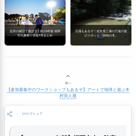
近所の縁日で遊ぼう！2026年版 福岡
広場もあるぞ！佐賀県三瀬の穴場川遊
市内夏祭り情報7月まとめ
びスポット「洞鳴の滝」
前へ
【参加募集中のワークショップもあるぞ】アートで地球と遊ぶ木
村崇人展
SNSでシェア