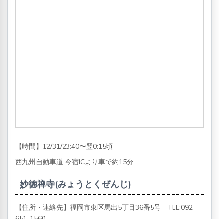
【時間】12/31/23:40〜翌0:15頃
西九州自動車道 今宿ICより車で約15分
妙徳禅寺(みょうとくぜんじ)
【住所・連絡先】福岡市東区馬出5丁目36番5号 TEL:
092-
651-1560