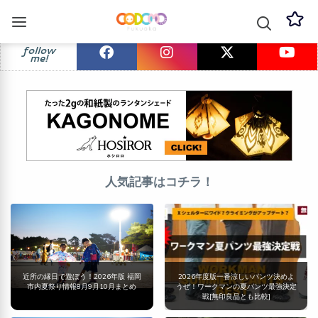
follow
me!
人気記事はコチラ！
近所の縁日で遊ぼう！2026年版 福岡
2026年度版一番涼しいパンツ決めよ
市内夏祭り情報8月9月10月まとめ
うぜ！ワークマンの夏パンツ最強決定
戦[無印良品とも比較]