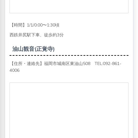
【時間】1/1/0:00〜1:30頃
西鉄井尻駅下車、徒歩約3分
油山観音(正覚寺)
【住所・連絡先】福岡市城南区東油山508 TEL:
092-861-
4006