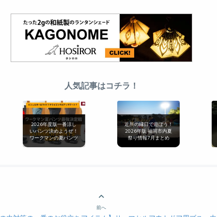
人気記事はコチラ！
2026年度版一番涼し
近所の縁日で遊ぼう！
いパンツ決めようぜ！
2026年版 福岡市内夏
ワークマンの夏パンツ
祭り情報7月まとめ
最強決定戦[無印良品
とも比較]
前へ