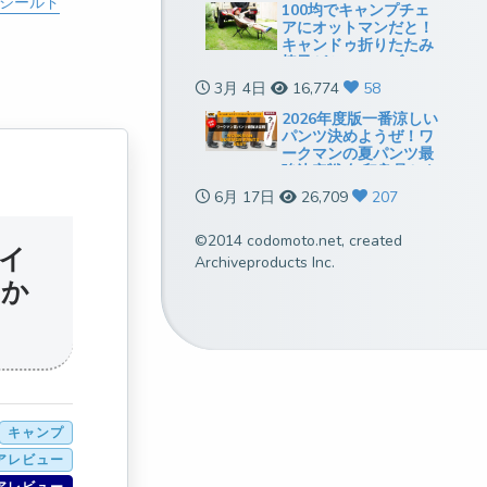
シールド
100均でキャンプチェ
アにオットマンだと！
キャンドゥ折りたたみ
椅子がミニテーブルに
も使えていい感じ
3月 4日
16,774
58
2026年度版一番涼しい
パンツ決めようぜ！ワ
ークマンの夏パンツ最
強決定戦[無印良品とも
比較]
6月 17日
26,709
207
©2014 codomoto.net, created
イ
Archiveproducts Inc.
るか
キャンプ
アレビュー
アレビュー