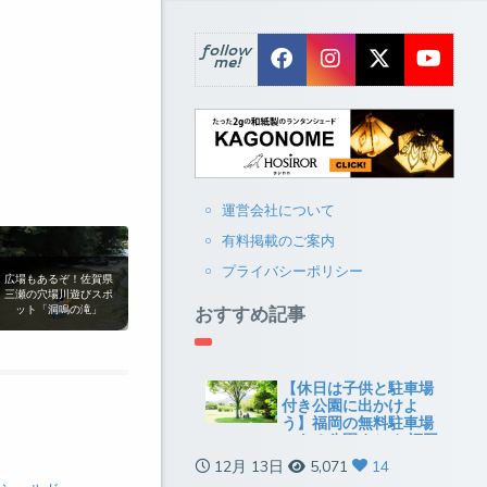
follow
me!
運営会社について
有料掲載のご案内
プライバシーポリシー
広場もあるぞ！佐賀県
三瀬の穴場川遊びスポ
おすすめ記事
ット「洞鳴の滝」
【休日は子供と駐車場
付き公園に出かけよ
う】福岡の無料駐車場
のある公園まとめ[福岡
市以外]
12月 13日
5,071
14