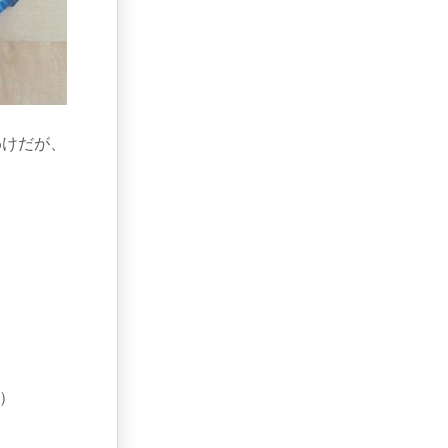
わけだが、
み）