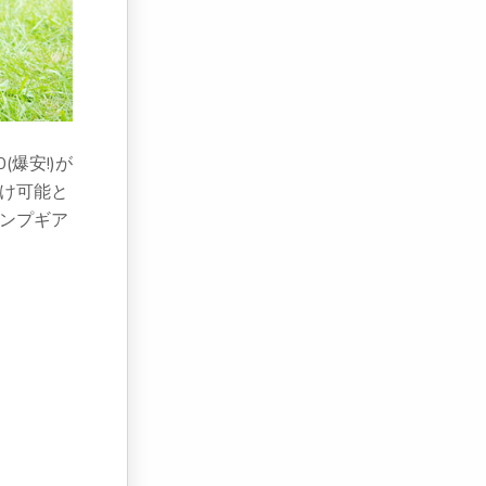
爆安!)が
け可能と
ンプギア