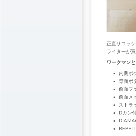
正直サコッシ
ライターが買
ワークマンと
内側ポ
背面ボ
前面フ
前面メ
ストラ
Dカン
DIAM
REPE