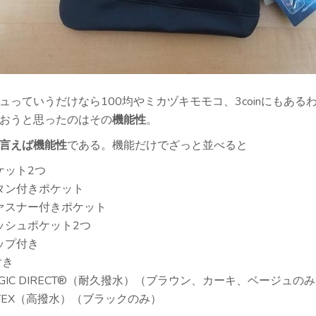
ュっていうだけなら100均やミカヅキモモコ、3coinにもある
おうと思ったのはその
機能性
。
言えば機能性
である。機能だけでざっと並べると
ケット2つ
タン付きポケット
ァスナー付きポケット
ッシュポケット2つ
ップ付き
付き
AGIC DIRECT®（耐久撥水）（ブラウン、カーキ、ベージュの
LTEX（高撥水）（ブラックのみ）