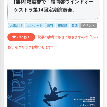
[無料]糟屋郡で「福岡響ウインドオー
ケストラ第14回定期演奏会」
お出かけ
コンサート
無料
糟屋郡
音楽
イベント
いいね！
記事の参考にさせて頂きますので「いい
ね!」をクリックお願いします!!