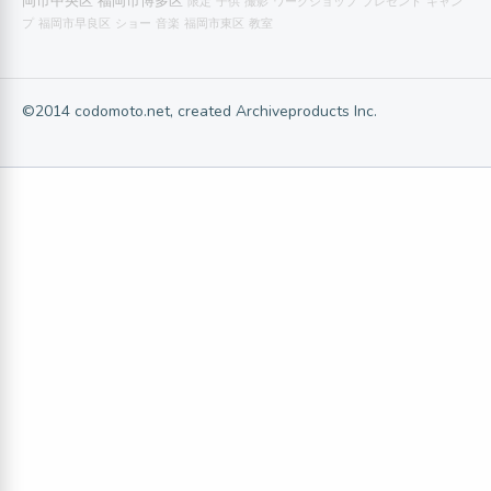
岡市中央区
福岡市博多区
限定
子供
撮影
ワークショップ
プレゼント
キャン
プ
福岡市早良区
ショー
音楽
福岡市東区
教室
©2014 codomoto.net, created Archiveproducts Inc.