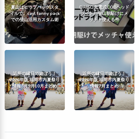
夏山はヒップバッグスタ
DAISO充電式COBヘッド
イルで。cayl fanny pack
ライトが登山朝駈けにメ
での登山活用カスタム術
ッチャ使える件
近所の縁日で遊ぼう！
近所の縁日で遊ぼう！
2026年版 福岡市内夏祭り
2026年版 福岡市内夏祭り
情報8月9月10月まとめ
情報7月まとめ