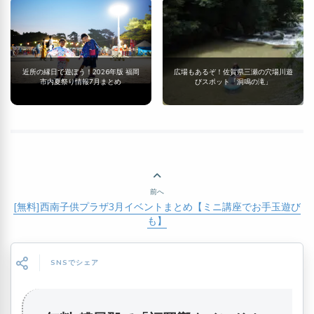
近所の縁日で遊ぼう！2026年版 福岡
広場もあるぞ！佐賀県三瀬の穴場川遊
市内夏祭り情報7月まとめ
びスポット「洞鳴の滝」
前へ
[無料]西南子供プラザ3月イベントまとめ【ミニ講座でお手玉遊び
も】
SNSでシェア