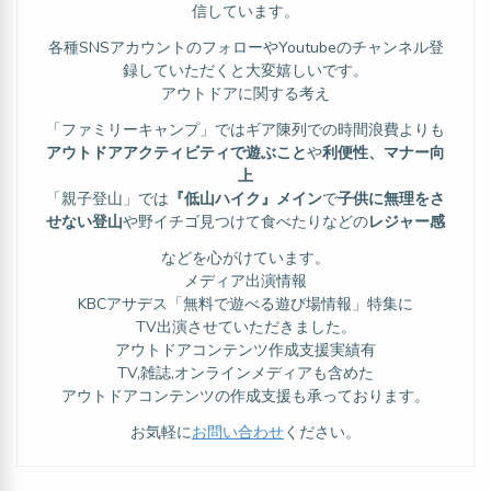
信しています。
各種SNSアカウントのフォローやYoutubeのチャンネル登
録していただくと大変嬉しいです。
アウトドアに関する考え
「ファミリーキャンプ」ではギア陳列での時間浪費よりも
アウトドアアクティビティで遊ぶこと
や
利便性、マナー向
上
「親子登山」では
『低山ハイク』メイン
で
子供に無理をさ
せない登山
や野イチゴ見つけて食べたりなどの
レジャー感
などを心がけています。
メディア出演情報
KBCアサデス「無料で遊べる遊び場情報」特集に
TV出演させていただきました。
アウトドアコンテンツ作成支援実績有
TV,雑誌,オンラインメディアも含めた
アウトドアコンテンツの作成支援も承っております。
お気軽に
お問い合わせ
ください。