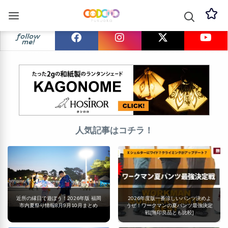
follow
me!
人気記事はコチラ！
近所の縁日で遊ぼう！2026年版 福岡
2026年度版一番涼しいパンツ決めよ
市内夏祭り情報8月9月10月まとめ
うぜ！ワークマンの夏パンツ最強決定
戦[無印良品とも比較]