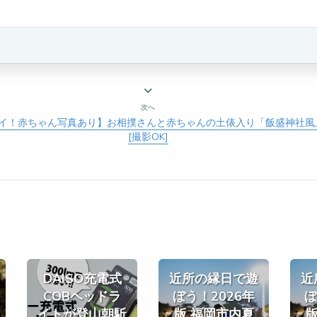
次へ
イ！赤ちゃん写真あり】お相撲さんと赤ちゃんの土俵入り「飯盛神社風止
[撮影OK]
DAISO充電式
近所の縁日で遊
近
COBヘッドラ
ぼう！2026年
ぼ
イトが登山朝駈
版 福岡市内夏
版