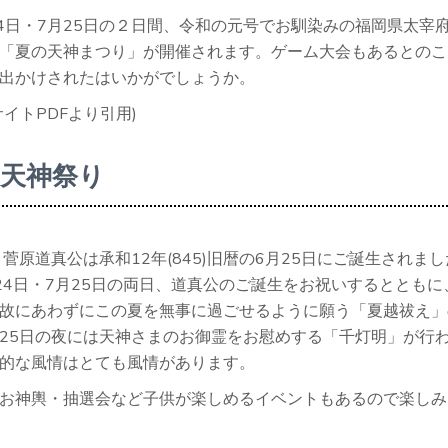
月24日・7月25日の２日間、令和の元号でお馴染みの福岡県太宰
「夏の天神まつり」が開催されます。ゲーム大会もあるとのこ
出かけされたはいかがでしょうか。
イトPDFより引用)
天神祭り
 菅原道真公は承和12年(845)旧暦の6月25日にご誕生されま
24日・7月25日の両日、道真公のご誕生をお祝いするとともに
故にあわずにこの夏を無事に過ごせるように願う「夏越祓え」
25日の夜には天神さまのお御霊をお慰めする「千灯明」が行
的な風情はとても風情があります。
お神輿・抽選会など子供が楽しめるイベントもあるので楽しみ