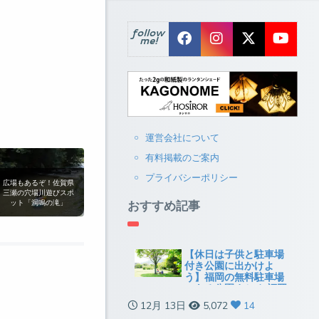
follow
me!
運営会社について
有料掲載のご案内
プライバシーポリシー
広場もあるぞ！佐賀県
三瀬の穴場川遊びスポ
おすすめ記事
ット「洞鳴の滝」
【休日は子供と駐車場
付き公園に出かけよ
う】福岡の無料駐車場
のある公園まとめ[福岡
市以外]
12月 13日
5,072
14