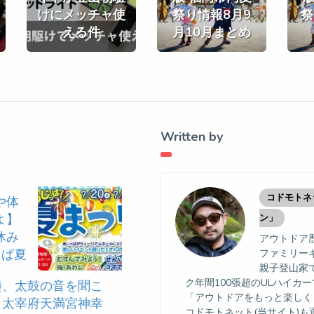
けにメッチャ使
祭り情報8月9
祭
える件
月10月まとめ
Written by
コドモトネ
や体
よ】
ン」
休み
アウトドア歴
っぱ夏
ファミリー
親子登山家
ク年間100張超のULハイカ
鐘、太鼓の音を聞こ
「アウトドアをもっと楽しく
】太宰府天満宮神幸
コドモトネット(当サイト)も