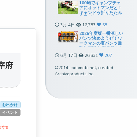
100均でキャンプチェ
アにオットマンだと！
キャンドゥ折りたたみ
椅子がミニテーブルに
も使えていい感じ
3月 4日
16,783
58
2026年度版一番涼しい
パンツ決めようぜ！ワ
ークマンの夏パンツ最
強決定戦[無印良品とも
比較]
6月 17日
26,831
207
宰府
©2014 codomoto.net, created
Archiveproducts Inc.
お出かけ
イベント
!!