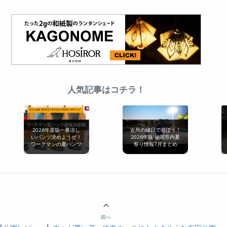
人気記事はコチラ！
2026年度版一番涼し
近所の縁日で遊ぼう！
いパンツ決めようぜ！
2026年版 福岡市内夏
ワークマンの夏パンツ
祭り情報7月まとめ
最強決定戦[無印良品
とも比較]
前へ