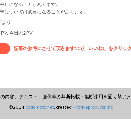
中止になることがあります。
帯については変更になることがあります。
f
より
89PV, 今日の2PV)
！
記事の参考にさせて頂きますので「いいね!」をクリッ
トの内容、テキスト、画像等の無断転載・無断使用を固く禁じ
©2014
codomoto.net
, created
Archiveproducts Inc.