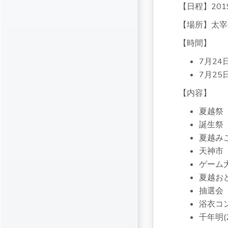
【日程】201
【場所】太宰
【時間】
7月24日
7月25日
【内容】
夏越祭
誕生祭
夏越み
天神市
ゲーム
夏越お
抽選会
浴衣コ
千年明(2