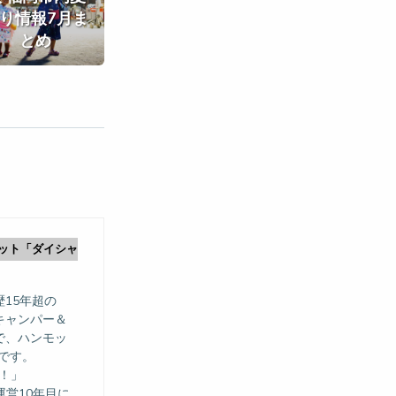
り情報7月ま
とめ
ット「ダイシャ
15年超の
キャンパー＆
で、ハンモッ
ーです。
！」
運営10年目に