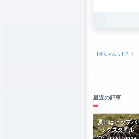
【赤ちゃんもドスコ～
最近の記事
夏山はヒップバ
ッグスタイル
で。cayl fanny