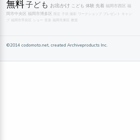
無料
子ども
お出かけ
こども
体験
先着
福岡市西区
福
岡市中央区
福岡市博多区
限定
子供
撮影
ワークショップ
プレゼント
キャン
プ
福岡市早良区
ショー
音楽
福岡市東区
教室
©2014 codomoto.net, created Archiveproducts Inc.