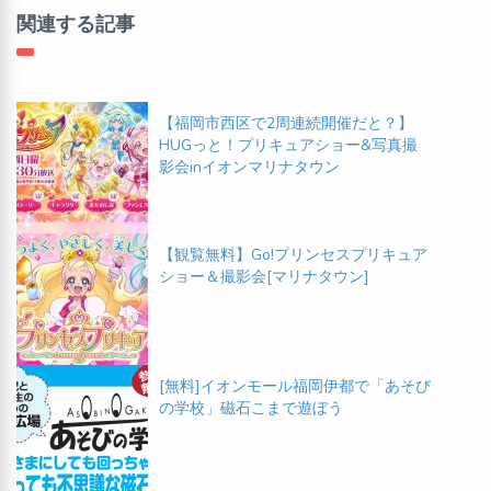
関連する記事
【福岡市西区で2周連続開催だと？】
HUGっと！プリキュアショー&写真撮
影会inイオンマリナタウン
【観覧無料】Go!プリンセスプリキュア
ショー＆撮影会[マリナタウン]
[無料]イオンモール福岡伊都で「あそび
の学校」磁石こまで遊ぼう