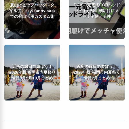
夏山はヒップバッグスタ
DAISO充電式COBヘッド
イルで。cayl fanny pack
ライトが登山朝駈けにメ
での登山活用カスタム術
ッチャ使える件
近所の縁日で遊ぼう！
近所の縁日で遊ぼう！
2026年版 福岡市内夏祭り
2026年版 福岡市内夏祭り
情報8月9月10月まとめ
情報7月まとめ