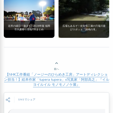
近所の縁日で遊ぼう！2026年版 福岡
広場もあるぞ！佐賀県三瀬の穴場川遊
市内夏祭り情報7月まとめ
びスポット「洞鳴の滝」
前へ
【NHK工作番組「ノージーのひらめき工房」アートディレクショ
ン担当！】絵本作家「tupera tupera」x写真家「阿部高之」『イル
ヨイルイル モノモノノケ展』
SNSでシェア