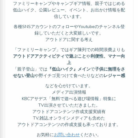
ファミリーキャンプやキャンプギア情報、親子ではじめる
低山ハイク、公園レビュー、イベント、お出かけ情報を配
信しています。
各種SNSアカウントのフォローやYoutubeのチャンネル登
録していただくと大変嬉しいです。
アウトドアに関する考え
「ファミリーキャンプ」ではギア陳列での時間浪費よりも
アウトドアアクティビティで遊ぶこと
や
利便性、マナー向
上
「親子登山」では
『低山ハイク』メイン
で
子供に無理をさ
せない登山
や野イチゴ見つけて食べたりなどの
レジャー感
などを心がけています。
メディア出演情報
KBCアサデス「無料で遊べる遊び場情報」特集に
TV出演させていただきました。
アウトドアコンテンツ作成支援実績有
TV,雑誌,オンラインメディアも含めた
アウトドアコンテンツの作成支援も承っております。
お気軽に
お問い合わせ
ください。