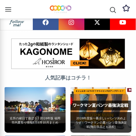
follow
me!
人気記事はコチラ！
近所の縁日で遊ぼう！2026年版 福岡
2026年度版一番涼しいパンツ決めよ
市内夏祭り情報8月9月10月まとめ
うぜ！ワークマンの夏パンツ最強決定
戦[無印良品とも比較]