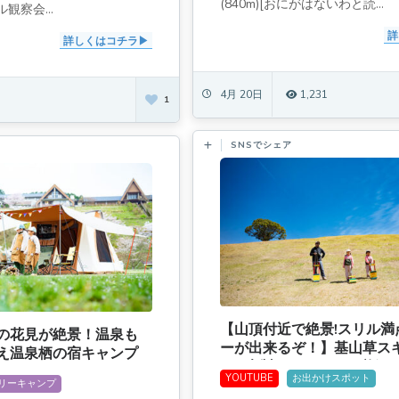
(840m)[おにがはないわと読...
観察会...
詳
詳しくはコチラ
4月 20日
1,231
1
SNSでシェア
【山頂付近で絶景!スリル満
の花見が絶景！温泉も
ーが出来るぞ！】基山草スキ
え温泉栖の宿キャンプ
ん)[木製ソリレンタル必須!]
ど）
YOUTUBE
お出かけスポット
リーキャンプ