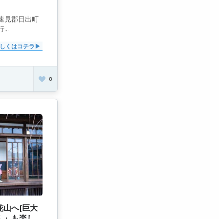
速見郡日出町
..
しくはコチラ
8
山へ[巨大
ん」も楽し