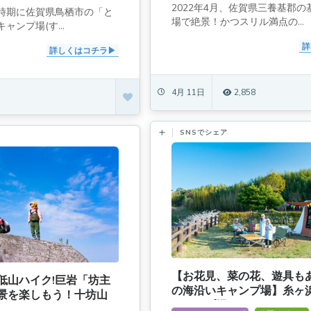
2022年4月、佐賀県三養基郡
時期に佐賀県鳥栖市の「と
場で絶景！かつスリル満点の...
ンプ場(す...
詳
詳しくはコチラ
4月 11日
2,858
SNSでシェア
【お花見、菜の花、遊具も
低山ハイク!巨岩「坊主
の海沿いキャンプ場】糸ヶ
景を楽しもう！十坊山
キャンプ場