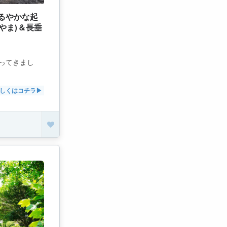
るやかな起
やま)＆長垂
行ってきまし
しくはコチラ