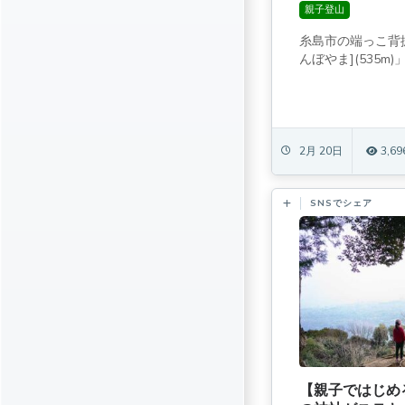
親子登山
糸島市の端っこ背
んぼやま](535m)」
2月 20日
3,69
SNSでシェア
【親子ではじめ