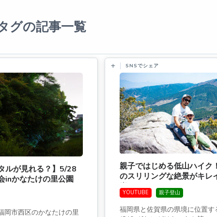
タグの記事一覧
SNSでシェア
親子ではじめる低山ハイク
ルが見れる？】5/28
のスリリングな絶景がキレ
会inかなたけの里公園
岩(おにがはないわ)
1まで]
YOUTUBE
親子登山
福岡県と佐賀県の県境に位置す
日、福岡市西区のかなたけの里