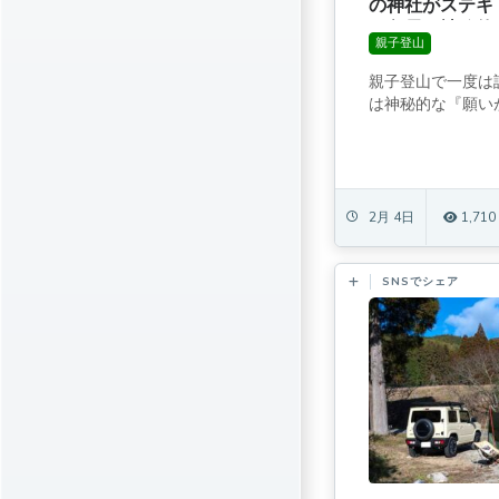
の神社がステキ
い鳥居が神秘的
親子登山
親子登山で一度は
は神秘的な『願いが
2月 4日
1,710
SNSでシェア