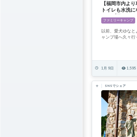
【福岡市内より
トイレも水洗に
ャンプ場
ファミリーキャンプ
以前、愛犬ゆなと
ャンプ場へ久々行っ
1月 9日
1,595
SNSでシェア