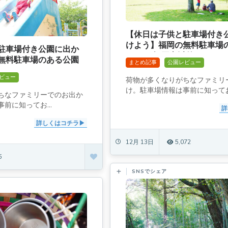
【休日は子供と駐車場付き
けよう】福岡の無料駐車場
駐車場付き公園に出か
まとめ[福岡市以外]
無料駐車場のある公園
まとめ記事
公園レビュー
]
ビュー
荷物が多くなりがちなファミリ
け。駐車場情報は事前に知ってお.
ちなファミリーでのお出か
前に知ってお...
詳
詳しくはコチラ
12月 13日
5,072
5
SNSでシェア