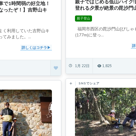
親子ではじめる低山ハイク!
車で1時間弱の好立地！
登れる夕景が絶景の毘沙門
なったぞ！】吉野山キ
親子登山
福岡市西区の毘沙門山[びしゃ
よく利用していた吉野山キ
(177m)に登っ...
てみました。...
詳
詳しくはコチラ
1月 22日
1,825
SNSでシェア