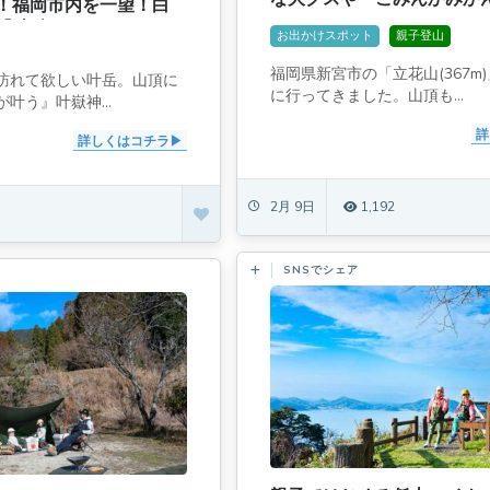
！福岡市内を一望！白
いぞ]
「叶岳」
お出かけスポット
親子登山
福岡県新宮市の「立花山(367m
訪れて欲しい叶岳。山頂に
に行ってきました。山頂も...
叶う』叶嶽神...
詳
詳しくはコチラ
2月 9日
1,192
SNSでシェア