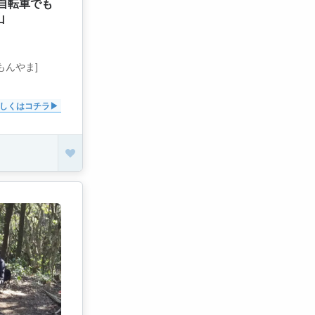
自転車でも
山
もんやま]
しくはコチラ