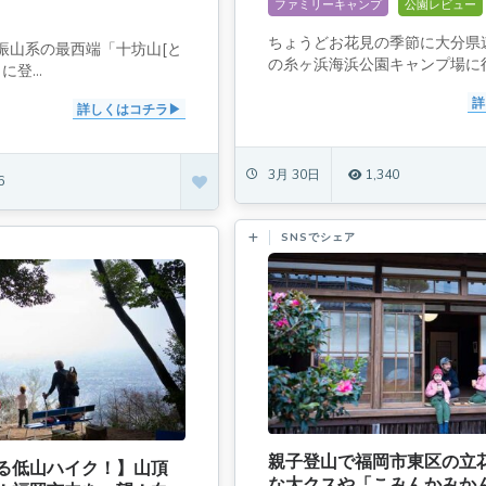
ファミリーキャンプ
公園レビュー
ちょうどお花見の季節に大分県
振山系の最西端「十坊山[と
の糸ヶ浜海浜公園キャンプ場に行.
に登...
詳
詳しくはコチラ
3月 30日
1,340
6
SNSでシェア
親子登山で福岡市東区の立花
る低山ハイク！】山頂
な大クスや「こみんかみか