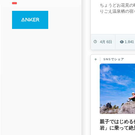
ちょうどお花見の
りごえ温泉栖の宿キャ
4月 6日
1,841
SNSでシェア
親子ではじめる
岩」に乗って絶
(とんぼやま)