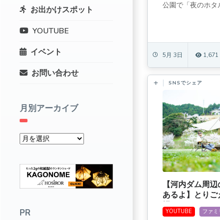
公園で「夜のホタル
お出かけスポット
YOUTUBE
イベント
5月 3日
1,671
お問い合わせ
SNSでシェア
月別アーカイブ
【河内ダム周辺
あるよ】とりご
場（すみかのや
PR
YOUTUBE
ファミ