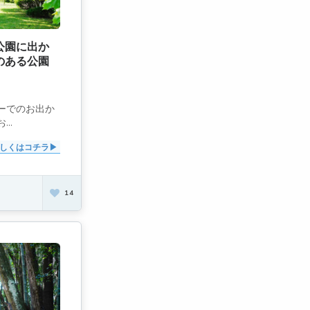
公園に出か
のある公園
ーでのお出か
..
しくはコチラ
14