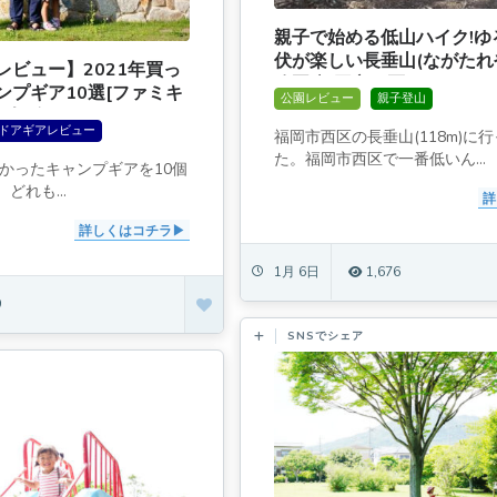
親子で始める低山ハイク!ゆ
伏が楽しい長垂山(ながたれ
レビュー】2021年買っ
公園[福岡市西区]
ンプギア10選[ファミキ
公園レビュー
親子登山
1人2役ツールも]
ドアギアレビュー
福岡市西区の長垂山(118m)に
た。福岡市西区で一番低いん...
よかったキャンプギアを10個
どれも...
詳
詳しくはコチラ
1月 6日
1,676
9
SNSでシェア