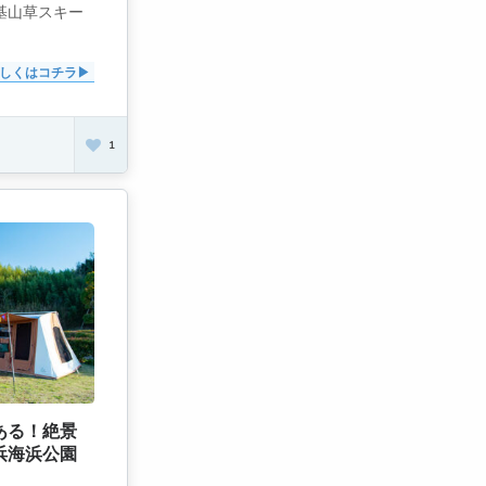
の基山草スキー
しくはコチラ
1
ある！絶景
浜海浜公園