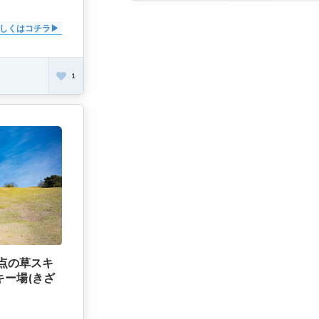
しくはコチラ
1
点の草スキ
ー場(きざ