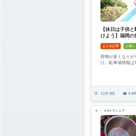
【休日は子供と
けよう】福岡の
まとめ[福岡市内
まとめ記事
公園レ
荷物が多くなりが
け。駐車場情報は事
12月 8日
4,49
SNSでシェア