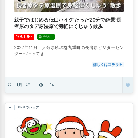
親子ではじめる低山ハイク!たった20分で絶景!長
者原のタデ原湿原で身軽にくじゅう散歩
YOUTUBE
親子登山
2022年11月、大分県玖珠郡九重町の長者原ビジターセン
ターへ行ってき...
詳しくはコチラ
11月 14日
1,194
SNSでシェア