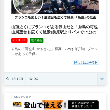
山頂近くにブランコがある低山だと！糸島の可也
山展望台も広くて絶景[前原駅よりバスで15分の
好立地]
YOUTUBE
親子登山
糸島の「可也山(かやさん)」標高365mは山頂前にブラン
コがあって子供...
詳しくはコチラ
4月 10日
902
SNSでシェア