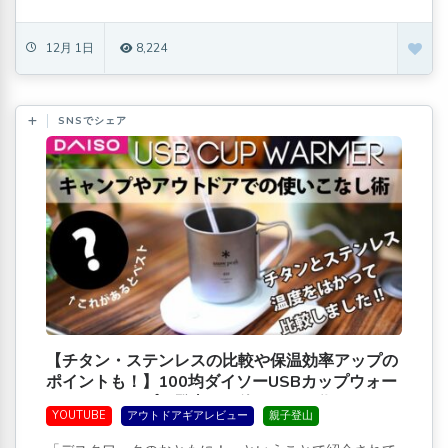
12月 1日
8,224
SNSでシェア
【チタン・ステンレスの比較や保温効率アップの
ポイントも！】100均ダイソーUSBカップウォー
マーのキャンプや登山での使いこなし術
YOUTUBE
アウトドアギアレビュー
親子登山