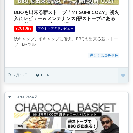
BBQも出来る薪ストーブ「Mt.SUMI COZY」初火
入れレビュー＆メンテナンス[薪ストーブにある
と便利なキャンプギア4選]
YOUTUBE
アウトドアギアレビュー
秋キャンプ、冬キャンプに備え、BBQも出来る薪ストー
ブ「Mt.SUMI...
詳しくはコチラ
2月 15日
1,007
SNSでシェア