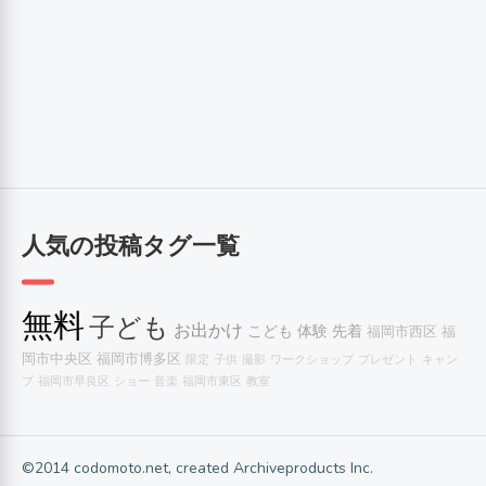
人気の投稿タグ一覧
無料
子ども
お出かけ
こども
体験
先着
福岡市西区
福
岡市中央区
福岡市博多区
限定
子供
撮影
ワークショップ
プレゼント
キャン
プ
福岡市早良区
ショー
音楽
福岡市東区
教室
©2014 codomoto.net, created Archiveproducts Inc.