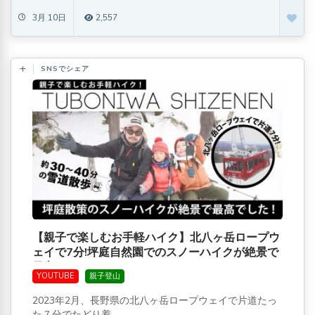
3月 10日
2,557
SNSでシェア
【親子で楽しむお手軽ハイク】北八ヶ岳ロープウ
ェイで7分!坪庭自然園でのスノーハイクが絶景で
最高でした。
YOUTUBE
親子登山
2023年2月、長野県の北八ヶ岳ロープウェイで片道たっ
た７分でたどり着...