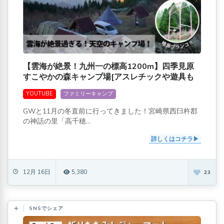
【雲海が絶景！九州一の標高1200m】四季見原
すこやかの森キャンプ場[アスレチックや遊具も
あるよ]
YOUTUBE
ファミリーキャンプ
GWと11月の冬直前に行ってきました！宮崎県西臼杵郡
の神話の里「高千穂...
詳しくはコチラ
12月 16日
5,380
23
SNSでシェア