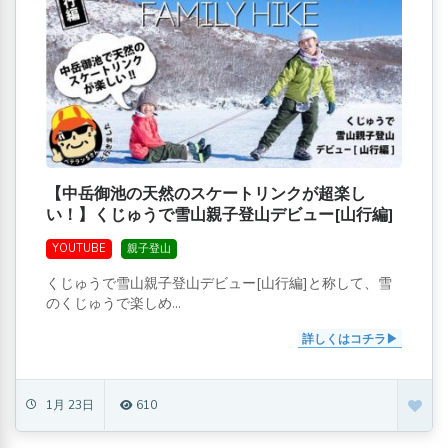
【中岳御池の天然のスケートリンクが超楽し
い！】くじゅうで雪山親子登山デビュー[山行編]
YOUTUBE
親子登山
くじゅうで雪山親子登山デビュー[山行編]と称して、雪
のくじゅうで楽しめ...
詳しくはコチラ
1月 23日
610