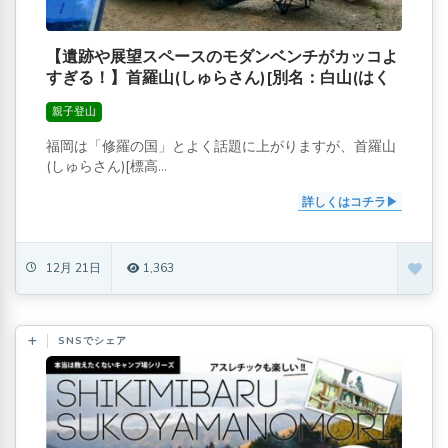
【遺跡や展望スペースのモダンベンチがカッコよ
すぎる！】首羅山(しゅらさん)[別名：白山(はく
さん)]
親子登山
福岡は「修羅の国」とよく話題に上がりますが、首羅山
(しゅらさん)[標高...
詳しくはコチラ
12月 21日
1,363
SNSでシェア