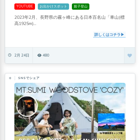
「コロボックルヒュッテ」にも行ってきた
YOUTUBE
お出かけスポット
親子登山
2023年2月、長野県の霧ヶ峰にある日本百名山「車山(標
高1925m)...
詳しくはコチラ
2月 24日
480
SNSでシェア