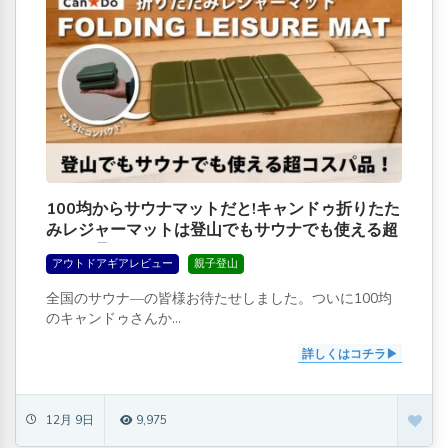
100均からサウナマットだと!キャンドゥ折りたた
みレジャーマットは登山でもサウナでも使える超
コスパ品だ！
アウトドアギアレビュー
親子登山
全国のサウナ―の皆様お待たせしました。ついに100均
のキャンドゥさんか...
詳しくはコチラ
12月 9日
9,975