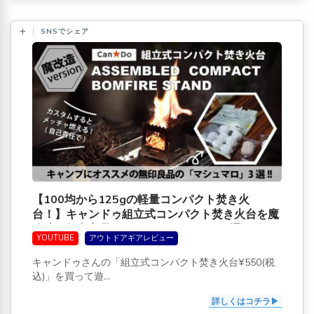
SNSでシェア
【100均から125gの軽量コンパクト焚き火
台！】キャンドゥ組立式コンパクト焚き火台を魔
改造＆無印良品のおすすめマシュマロ3選[アウト
YOUTUBE
アウトドアギアレビュー
ドアの湯沸かしに]
キャンドゥさんの「組立式コンパクト焚き火台¥550(税
込)」を買って遊...
詳しくはコチラ