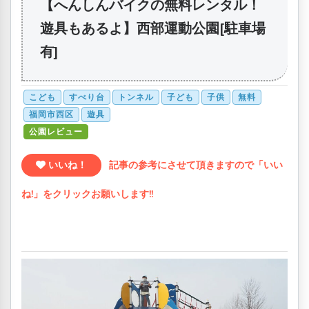
【へんしんバイクの無料レンタル！
遊具もあるよ】西部運動公園[駐車場
有]
こども
すべり台
トンネル
子ども
子供
無料
福岡市西区
遊具
公園レビュー
いいね！
記事の参考にさせて頂きますので「いい
ね!」をクリックお願いします!!