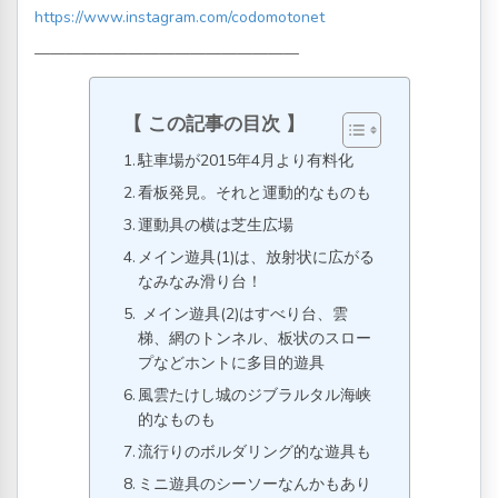
https://www.instagram.com/codomotonet
—————————————————
この記事の目次
駐車場が2015年4月より有料化
看板発見。それと運動的なものも
運動具の横は芝生広場
メイン遊具(1)は、放射状に広がる
なみなみ滑り台！
メイン遊具(2)はすべり台、雲
梯、網のトンネル、板状のスロー
プなどホントに多目的遊具
風雲たけし城のジブラルタル海峡
的なものも
流行りのボルダリング的な遊具も
ミニ遊具のシーソーなんかもあり