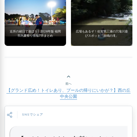
近所の縁日で遊ぼう！2026年版 福岡
広場もあるぞ！佐賀県三瀬の穴場川遊
市内夏祭り情報7月まとめ
びスポット「洞鳴の滝」
前へ
【グランド広め！トイレあり、プールの帰りにいかが？】西の丘
中央公園
SNSでシェア