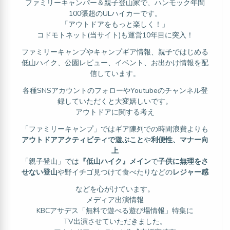
ファミリーキャンパー＆親子登山家で、ハンモック年間
100張超のULハイカーです。
「アウトドアをもっと楽しく！」
コドモトネット(当サイト)も運営10年目に突入！
ファミリーキャンプやキャンプギア情報、親子ではじめる
低山ハイク、公園レビュー、イベント、お出かけ情報を配
信しています。
各種SNSアカウントのフォローやYoutubeのチャンネル登
録していただくと大変嬉しいです。
アウトドアに関する考え
「ファミリーキャンプ」ではギア陳列での時間浪費よりも
アウトドアアクティビティで遊ぶこと
や
利便性、マナー向
上
「親子登山」では
『低山ハイク』メイン
で
子供に無理をさ
せない登山
や野イチゴ見つけて食べたりなどの
レジャー感
などを心がけています。
メディア出演情報
KBCアサデス「無料で遊べる遊び場情報」特集に
TV出演させていただきました。