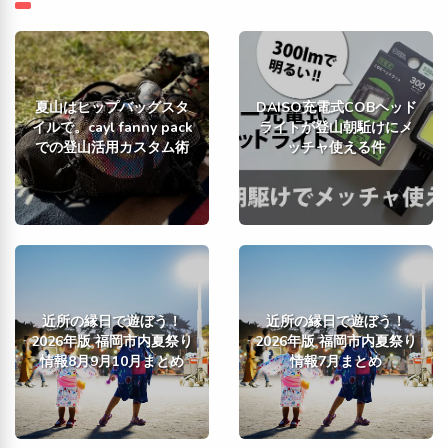
夏山はヒップバッグスタ
DAISO充電式COBヘッド
イルで。cayl fanny pack
ライトが登山朝駈けにメ
での登山活用カスタム術
ッチャ使える件
近所の縁日で遊ぼう！
近所の縁日で遊ぼう！
2026年版 福岡市内夏祭り
2026年版 福岡市内夏祭り
情報8月9月10月まとめ
情報7月まとめ