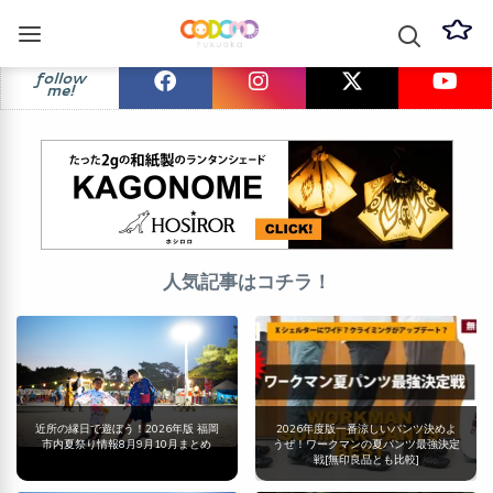
follow
me!
人気記事はコチラ！
近所の縁日で遊ぼう！2026年版 福岡
2026年度版一番涼しいパンツ決めよ
市内夏祭り情報8月9月10月まとめ
うぜ！ワークマンの夏パンツ最強決定
戦[無印良品とも比較]