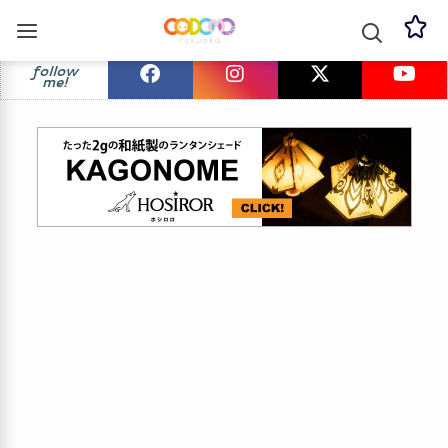
follow
me!