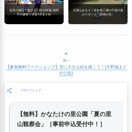
近所の縁日で遊ぼう！2026年版 福岡
広場もあるぞ！佐賀県三瀬の穴場川遊
市内夏祭り情報7月まとめ
びスポット「洞鳴の滝」
前へ
【参加無料ワークショップ】空に大きな絵を描こう！[大野城まど
かぴあ]
SNSでシェア
【無料】かなたけの里公園「夏の里
山観察会」［事前申込受付中！］