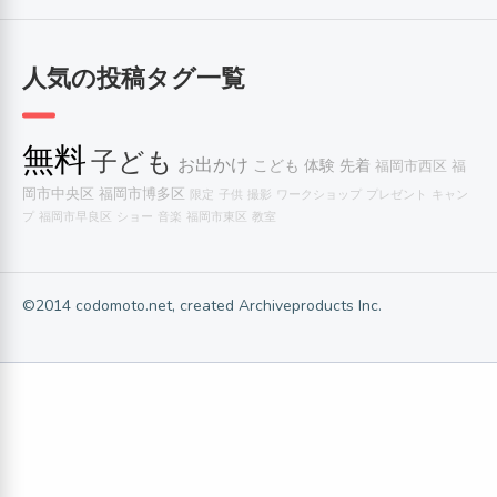
人気の投稿タグ一覧
無料
子ども
お出かけ
こども
体験
先着
福岡市西区
福
岡市中央区
福岡市博多区
限定
子供
撮影
ワークショップ
プレゼント
キャン
プ
福岡市早良区
ショー
音楽
福岡市東区
教室
©2014 codomoto.net, created Archiveproducts Inc.