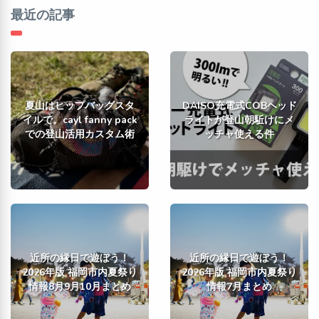
最近の記事
夏山はヒップバッグスタ
DAISO充電式COBヘッド
イルで。cayl fanny pack
ライトが登山朝駈けにメ
での登山活用カスタム術
ッチャ使える件
近所の縁日で遊ぼう！
近所の縁日で遊ぼう！
2026年版 福岡市内夏祭り
2026年版 福岡市内夏祭り
情報8月9月10月まとめ
情報7月まとめ