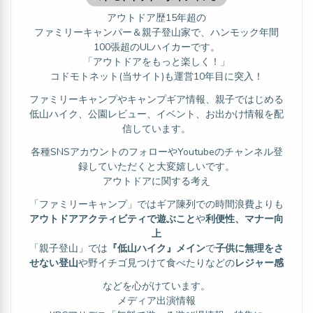
アウトドア歴15年超の
ファミリーキャンパー＆親子登山家で、ハンモック年間
100張超のULハイカーです。
「アウトドアをもっと楽しく！」
コドモトネット(当サイト)も運営10年目に突入！
ファミリーキャンプやキャンプギア情報、親子ではじめる
低山ハイク、公園レビュー、イベント、お出かけ情報を配
信しています。
各種SNSアカウントのフォローやYoutubeのチャンネル登
録していただくと大変嬉しいです。
アウトドアに関する考え
「ファミリーキャンプ」ではギア陳列での時間浪費よりも
アウトドアアクティビティで遊ぶこと
や
利便性、マナー向
上
「親子登山」では
『低山ハイク』メイン
で
子供に無理をさ
せない登山
や野イチゴ見つけて食べたりなどの
レジャー感
などを心がけています。
メディア出演情報