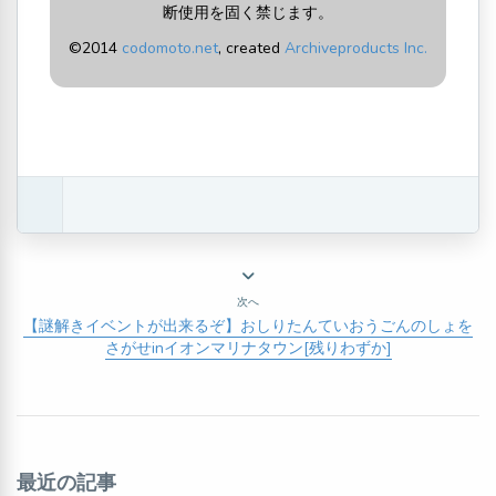
断使用を固く禁じます。
©2014
codomoto.net
, created
Archiveproducts Inc.
次へ
【謎解きイベントが出来るぞ】おしりたんていおうごんのしょを
さがせinイオンマリナタウン[残りわずか]
最近の記事