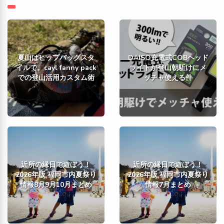
夏山はヒップバッグスタ
DAISO充電式COBヘッド
イルで。cayl fanny pack
ライトが登山朝駈けにメ
での登山活用カスタム術
ッチャ使える件
近所の縁日で遊ぼう！
近所の縁日で遊ぼう！
2026年版 福岡市内夏祭り
2026年版 福岡市内夏祭り
情報8月9月10月まとめ
情報7月まとめ