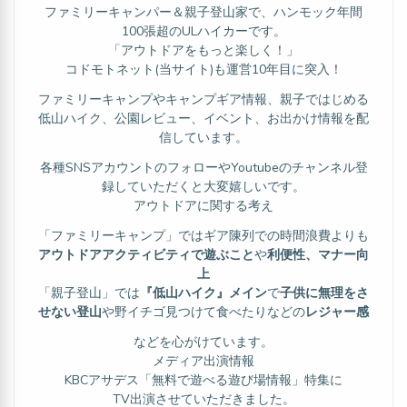
ファミリーキャンパー＆親子登山家で、ハンモック年間
100張超のULハイカーです。
「アウトドアをもっと楽しく！」
コドモトネット(当サイト)も運営10年目に突入！
ファミリーキャンプやキャンプギア情報、親子ではじめる
低山ハイク、公園レビュー、イベント、お出かけ情報を配
信しています。
各種SNSアカウントのフォローやYoutubeのチャンネル登
録していただくと大変嬉しいです。
アウトドアに関する考え
「ファミリーキャンプ」ではギア陳列での時間浪費よりも
アウトドアアクティビティで遊ぶこと
や
利便性、マナー向
上
「親子登山」では
『低山ハイク』メイン
で
子供に無理をさ
せない登山
や野イチゴ見つけて食べたりなどの
レジャー感
などを心がけています。
メディア出演情報
KBCアサデス「無料で遊べる遊び場情報」特集に
TV出演させていただきました。