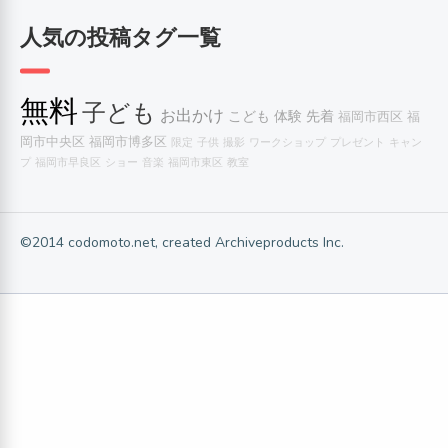
人気の投稿タグ一覧
無料
子ども
お出かけ
こども
体験
先着
福岡市西区
福
岡市中央区
福岡市博多区
限定
子供
撮影
ワークショップ
プレゼント
キャン
プ
福岡市早良区
ショー
音楽
福岡市東区
教室
©2014 codomoto.net, created Archiveproducts Inc.