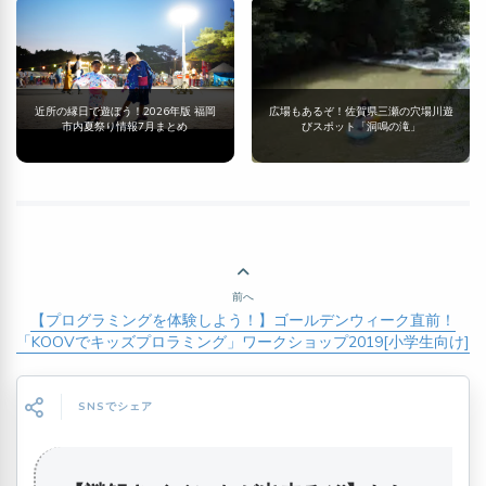
近所の縁日で遊ぼう！2026年版 福岡
広場もあるぞ！佐賀県三瀬の穴場川遊
市内夏祭り情報7月まとめ
びスポット「洞鳴の滝」
前へ
【プログラミングを体験しよう！】ゴールデンウィーク直前！
「KOOVでキッズプロラミング」ワークショップ2019[小学生向け]
SNSでシェア