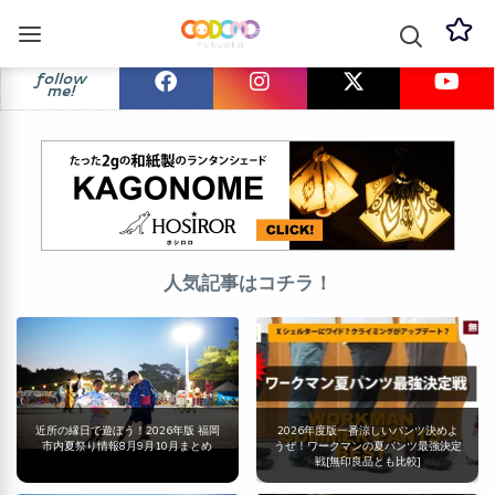
follow
me!
人気記事はコチラ！
近所の縁日で遊ぼう！2026年版 福岡
2026年度版一番涼しいパンツ決めよ
市内夏祭り情報8月9月10月まとめ
うぜ！ワークマンの夏パンツ最強決定
戦[無印良品とも比較]