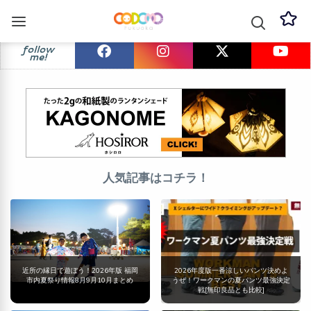
follow
me!
人気記事はコチラ！
近所の縁日で遊ぼう！2026年版 福岡
2026年度版一番涼しいパンツ決めよ
市内夏祭り情報8月9月10月まとめ
うぜ！ワークマンの夏パンツ最強決定
戦[無印良品とも比較]