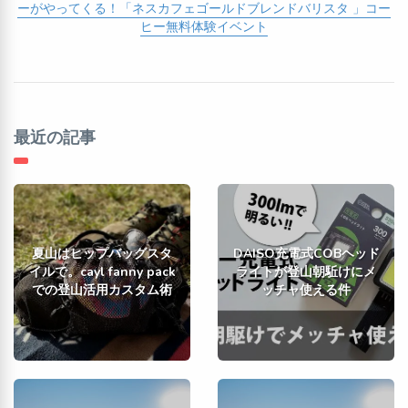
ーがやってくる！「ネスカフェゴールドブレンドバリスタ 」コー
ヒー無料体験イベント
最近の記事
夏山はヒップバッグスタ
DAISO充電式COBヘッド
イルで。cayl fanny pack
ライトが登山朝駈けにメ
での登山活用カスタム術
ッチャ使える件