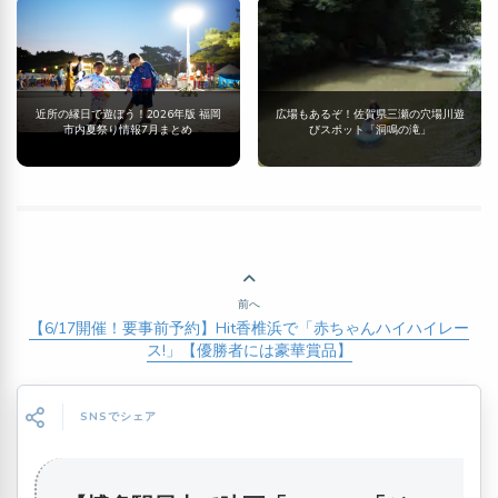
近所の縁日で遊ぼう！2026年版 福岡
広場もあるぞ！佐賀県三瀬の穴場川遊
市内夏祭り情報7月まとめ
びスポット「洞鳴の滝」
前へ
【6/17開催！要事前予約】Hit香椎浜で「赤ちゃんハイハイレー
ス!」【優勝者には豪華賞品】
SNSでシェア