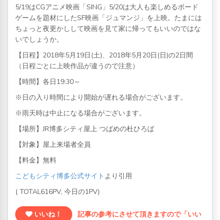
5/19はCGアニメ映画「SING」5/20は大人も楽しめるボード
ゲームを題材にしたSF映画「ジュマンジ」を上映。たまには
ちょっと夜更かしして映画を見て家に帰ってもいいのではな
いでしょうか。
【日程】2018年5月19日(土)、2018年5月20日(日)の2日間
（日程ごとに上映作品が違うので注意）
【時間】各日19:30～
※日の入り時間により開始が遅れる場合がございます。
※雨天時は中止になる場合がございます。
【場所】JR博多シティ屋上 つばめの杜ひろば
【対象】屋上来場者全員
【料金】無料
こどもシティ博多公式サイト
より引用
( TOTAL616PV, 今日の1PV)
いいね！
記事の参考にさせて頂きますので「いい