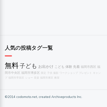
人気の投稿タグ一覧
無料
子ども
お出かけ
こども
体験
先着
福岡市西区
福
岡市中央区
福岡市博多区
限定
子供
撮影
ワークショップ
プレゼント
キャン
プ
福岡市早良区
ショー
音楽
福岡市東区
教室
©2014 codomoto.net, created Archiveproducts Inc.