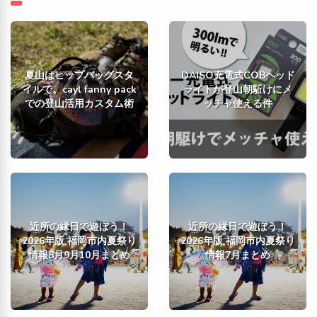
夏山はヒップバッグスタ
DAISO充電式COBヘッド
イルで。cayl fanny pack
ライトが登山朝駈けにメ
での登山活用カスタム術
ッチャ使える件
近所の縁日で遊ぼう！
近所の縁日で遊ぼう！
2026年版 福岡市内夏祭り
2026年版 福岡市内夏祭り
情報8月9月10月まとめ
情報7月まとめ