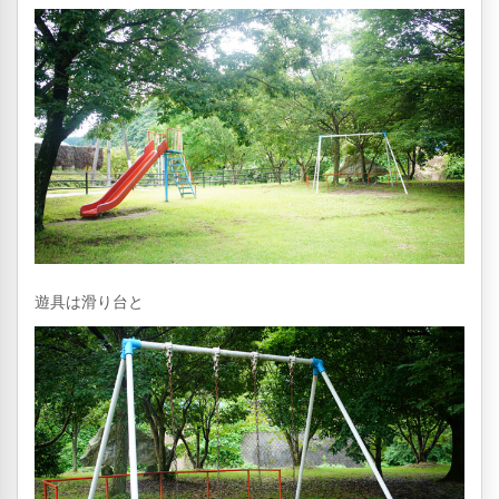
遊具は滑り台と