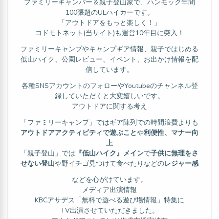
ファミリーキャンパー＆親子登山家で、ハンモック年間
100張超のULハイカーです。
「アウトドアをもっと楽しく！」
コドモトネット(当サイト)も運営10年目に突入！
ファミリーキャンプやキャンプギア情報、親子ではじめる
低山ハイク、公園レビュー、イベント、お出かけ情報を配
信しています。
各種SNSアカウントのフォローやYoutubeのチャンネル登
録していただくと大変嬉しいです。
アウトドアに関する考え
「ファミリーキャンプ」ではギア陳列での時間浪費よりも
アウトドアアクティビティで遊ぶこと
や
利便性、マナー向
上
「親子登山」では
『低山ハイク』メイン
で
子供に無理をさ
せない登山
や野イチゴ見つけて食べたりなどの
レジャー感
などを心がけています。
メディア出演情報
KBCアサデス「無料で遊べる遊び場情報」特集に
TV出演させていただきました。