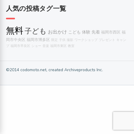
人気の投稿タグ一覧
無料
子ども
お出かけ
こども
体験
先着
福岡市西区
福
岡市中央区
福岡市博多区
限定
子供
撮影
ワークショップ
プレゼント
キャン
プ
福岡市早良区
ショー
音楽
福岡市東区
教室
©2014 codomoto.net, created Archiveproducts Inc.