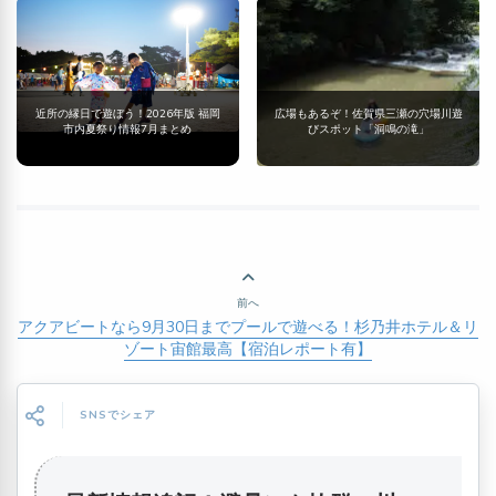
近所の縁日で遊ぼう！2026年版 福岡
広場もあるぞ！佐賀県三瀬の穴場川遊
市内夏祭り情報7月まとめ
びスポット「洞鳴の滝」
前へ
アクアビートなら9月30日までプールで遊べる！杉乃井ホテル＆リ
ゾート宙館最高【宿泊レポート有】
SNSでシェア