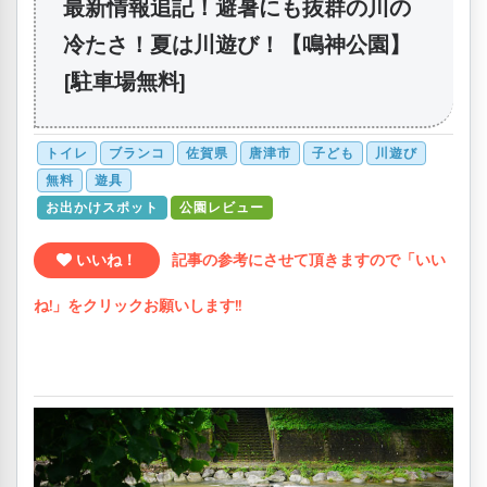
最新情報追記！避暑にも抜群の川の
冷たさ！夏は川遊び！【鳴神公園】
[駐車場無料]
トイレ
ブランコ
佐賀県
唐津市
子ども
川遊び
無料
遊具
お出かけスポット
公園レビュー
いいね！
記事の参考にさせて頂きますので「いい
ね!」をクリックお願いします!!