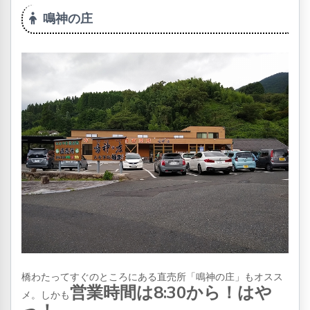
鳴神の庄
橋わたってすぐのところにある直売所「鳴神の庄」もオスス
営業時間は8:30から！はや
メ。しかも