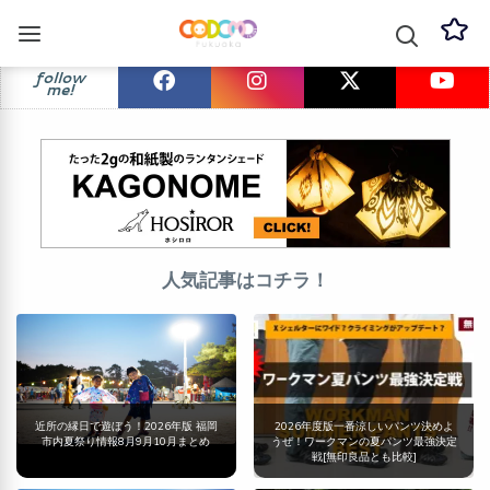
follow
me!
人気記事はコチラ！
近所の縁日で遊ぼう！2026年版 福岡
2026年度版一番涼しいパンツ決めよ
市内夏祭り情報8月9月10月まとめ
うぜ！ワークマンの夏パンツ最強決定
戦[無印良品とも比較]