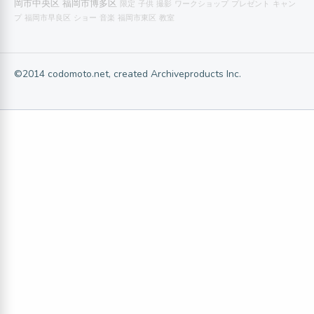
岡市中央区
福岡市博多区
限定
子供
撮影
ワークショップ
プレゼント
キャン
プ
福岡市早良区
ショー
音楽
福岡市東区
教室
©2014 codomoto.net, created Archiveproducts Inc.