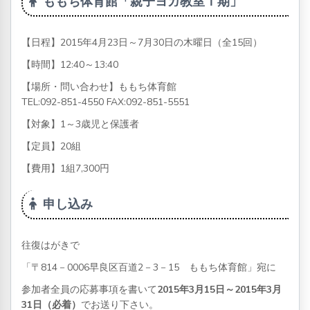
ももち体育館「親子ヨガ教室Ⅰ期」
【日程】2015年4月23日～7月30日の木曜日（全15回）
【時間】12:40～13:40
【場所・問い合わせ】ももち
体育館
TEL:092-851-4550 FAX:092-851-5551
【対象】1～3歳児と保護者
【定員】20組
【費用】1組7,300円
申し込み
往復はがきで
「〒814－0006
早良区
百道2－3－15 ももち
体育館」
宛に
参加者全員の応募事項を書いて
2015年3月15日～2015年3月
31日（必着）
でお送り下さい。