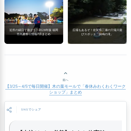
近所の縁日で遊ぼう！2026年版 福岡
広場もあるぞ！佐賀県三瀬の穴場川遊
市内夏祭り情報7月まとめ
びスポット「洞鳴の滝」
前へ
【3/25～4/5で毎日開催】木の葉モールで「春休みわくわくワーク
ショップ」まとめ
SNSでシェア