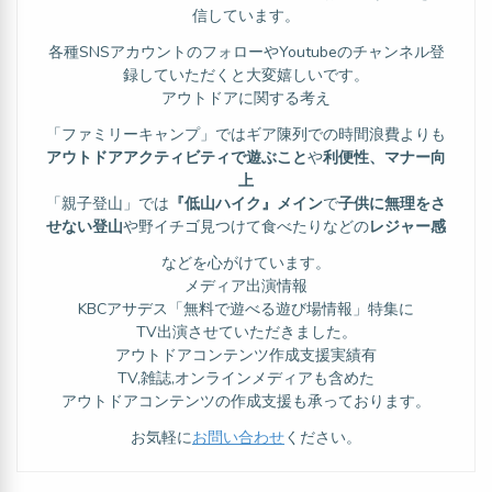
信しています。
各種SNSアカウントのフォローやYoutubeのチャンネル登
録していただくと大変嬉しいです。
アウトドアに関する考え
「ファミリーキャンプ」ではギア陳列での時間浪費よりも
アウトドアアクティビティで遊ぶこと
や
利便性、マナー向
上
「親子登山」では
『低山ハイク』メイン
で
子供に無理をさ
せない登山
や野イチゴ見つけて食べたりなどの
レジャー感
などを心がけています。
メディア出演情報
KBCアサデス「無料で遊べる遊び場情報」特集に
TV出演させていただきました。
アウトドアコンテンツ作成支援実績有
TV,雑誌,オンラインメディアも含めた
アウトドアコンテンツの作成支援も承っております。
お気軽に
お問い合わせ
ください。