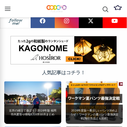
follow
me!
人気記事はコチラ！
近所の縁日で遊ぼう！2026年版 福岡
2026年度版一番涼しいパンツ決めよ
市内夏祭り情報8月9月10月まとめ
うぜ！ワークマンの夏パンツ最強決定
戦[無印良品とも比較]