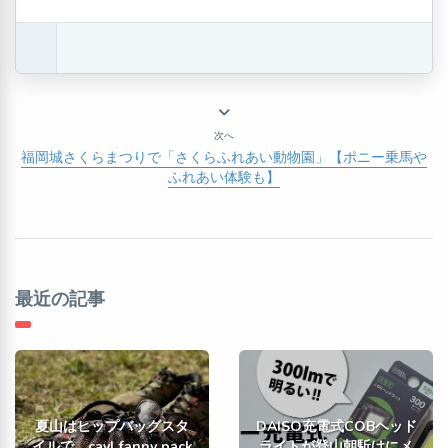
次へ
福岡城さくらまつりで「さくらふれあい動物園」【ポニー乗馬や
ふれあい体験も】
最近の記事
夏山はヒップバッグスタ
DAISO充電式COBヘッド
イルで。cayl fanny pack
ライトが登山朝駈けにメ