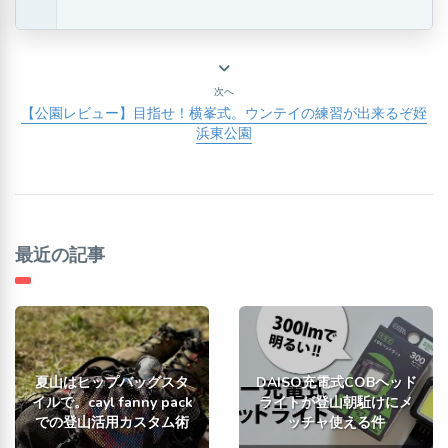
次へ
【公園レビュー】目指せ！横峯式。ウンテイの練習が出来るぞ姪
浜東公園
最近の記事
夏山はヒップバッグスタ
DAISO充電式COBヘッド
イルで。cayl fanny pack
ライトが登山朝駈けにメ
での登山活用カスタム術
ッチャ使える件