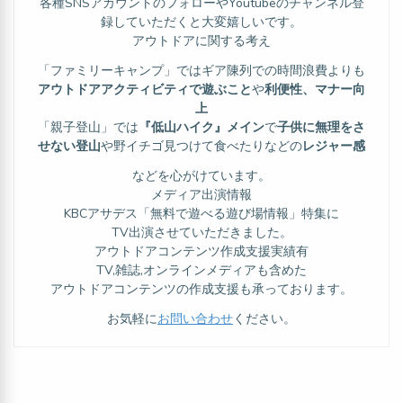
各種SNSアカウントのフォローやYoutubeのチャンネル登
録していただくと大変嬉しいです。
アウトドアに関する考え
「ファミリーキャンプ」ではギア陳列での時間浪費よりも
アウトドアアクティビティで遊ぶこと
や
利便性、マナー向
上
「親子登山」では
『低山ハイク』メイン
で
子供に無理をさ
せない登山
や野イチゴ見つけて食べたりなどの
レジャー感
などを心がけています。
メディア出演情報
KBCアサデス「無料で遊べる遊び場情報」特集に
TV出演させていただきました。
アウトドアコンテンツ作成支援実績有
TV,雑誌,オンラインメディアも含めた
アウトドアコンテンツの作成支援も承っております。
お気軽に
お問い合わせ
ください。