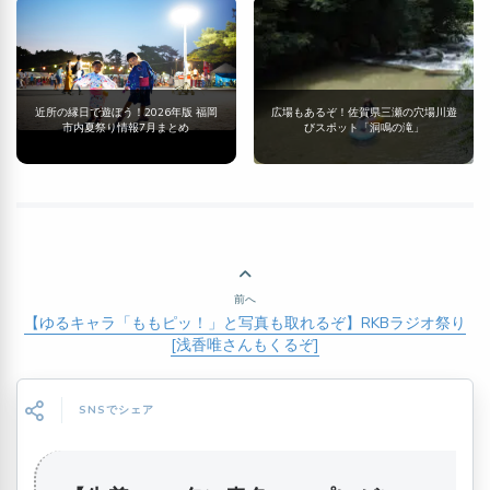
近所の縁日で遊ぼう！2026年版 福岡
広場もあるぞ！佐賀県三瀬の穴場川遊
市内夏祭り情報7月まとめ
びスポット「洞鳴の滝」
前へ
【ゆるキャラ「ももピッ！」と写真も取れるぞ】RKBラジオ祭り
[浅香唯さんもくるぞ]
SNSでシェア