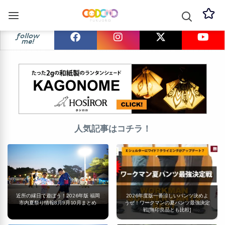
follow
me!
人気記事はコチラ！
近所の縁日で遊ぼう！2026年版 福岡
2026年度版一番涼しいパンツ決めよ
市内夏祭り情報8月9月10月まとめ
うぜ！ワークマンの夏パンツ最強決定
戦[無印良品とも比較]