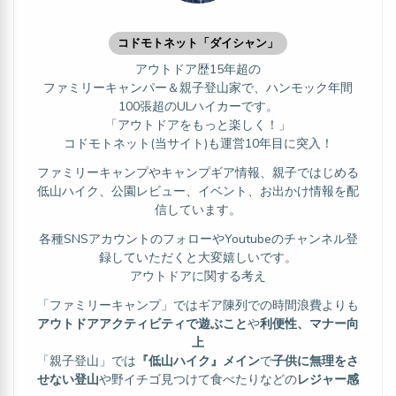
コドモトネット「ダイシャン」
アウトドア歴15年超の
ファミリーキャンパー＆親子登山家で、ハンモック年間
100張超のULハイカーです。
「アウトドアをもっと楽しく！」
コドモトネット(当サイト)も運営10年目に突入！
ファミリーキャンプやキャンプギア情報、親子ではじめる
低山ハイク、公園レビュー、イベント、お出かけ情報を配
信しています。
各種SNSアカウントのフォローやYoutubeのチャンネル登
録していただくと大変嬉しいです。
アウトドアに関する考え
「ファミリーキャンプ」ではギア陳列での時間浪費よりも
アウトドアアクティビティで遊ぶこと
や
利便性、マナー向
上
「親子登山」では
『低山ハイク』メイン
で
子供に無理をさ
せない登山
や野イチゴ見つけて食べたりなどの
レジャー感