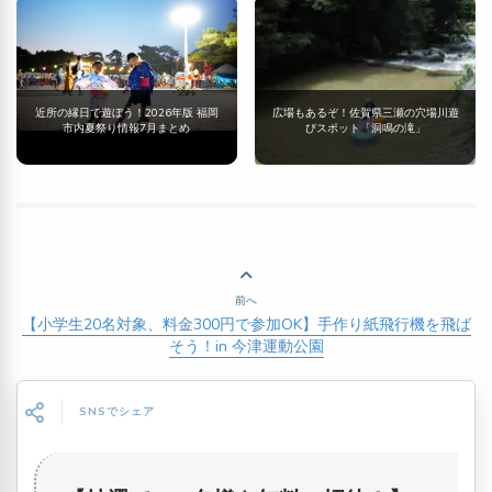
近所の縁日で遊ぼう！2026年版 福岡
広場もあるぞ！佐賀県三瀬の穴場川遊
市内夏祭り情報7月まとめ
びスポット「洞鳴の滝」
前へ
【小学生20名対象、料金300円で参加OK】手作り紙飛行機を飛ば
そう！in 今津運動公園
SNSでシェア