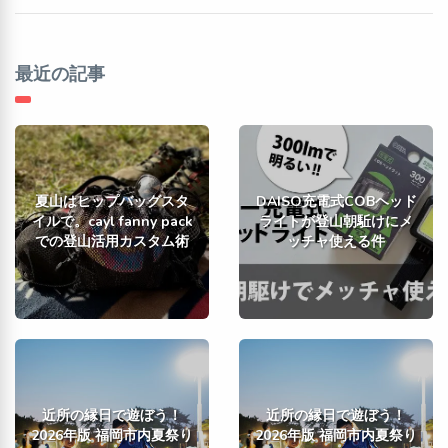
最近の記事
夏山はヒップバッグスタ
DAISO充電式COBヘッド
イルで。cayl fanny pack
ライトが登山朝駈けにメ
での登山活用カスタム術
ッチャ使える件
近所の縁日で遊ぼう！
近所の縁日で遊ぼう！
2026年版 福岡市内夏祭り
2026年版 福岡市内夏祭り