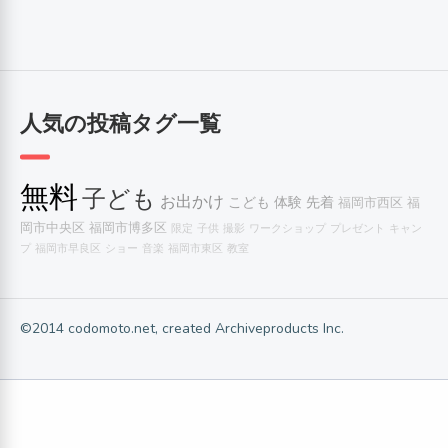
人気の投稿タグ一覧
無料
子ども
お出かけ
こども
体験
先着
福岡市西区
福
岡市中央区
福岡市博多区
限定
子供
撮影
ワークショップ
プレゼント
キャン
プ
福岡市早良区
ショー
音楽
福岡市東区
教室
©2014 codomoto.net, created Archiveproducts Inc.