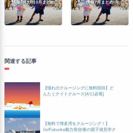
情報8月9月10月まとめ
情報7月まとめ
関連する記事
【憧れのクルージングに無料招待】ど
んたくナイトクルース[4/11必着]
【無料で博多湾をクルージング！】
Go!Fukuoka魅力発信!春の親子港見学ク