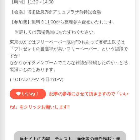
【時間】11:30～14:00
【会場】博多阪急7階 アミュプラザ前特設会場
【参加費】無料※11:00から整理券を配布いたします。
※詳しくは売場係員におたずねください。
東京の方ではフリーペーパー版のFQもあって著者主観では
「プレゼントの当選率が高いフリーペーパー」という認識で
すが
なかなかイクメンブームでこんな雑誌が登場したのか～と感
慨深いものもあります。
( TOTAL247PV, 今日の1PV)
いいね！
記事の参考にさせて頂きますので「いい
ね!」をクリックお願いします!!
当サイトの内容、テキスト、画像等の無断転載・無