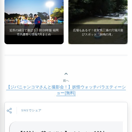
近所の縁日で遊ぼう！2026年版 福岡
広場もあるぞ！佐賀県三瀬の穴場川遊
市内夏祭り情報7月まとめ
びスポット「洞鳴の滝」
前へ
【ジバニャンコマさんと撮影会！】妖怪ウォッチバラエティーシ
ョー[無料]
SNSでシェア