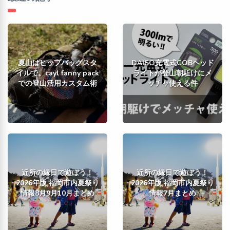
夏山はヒップバッグスタ
DAISO充電式COBヘッド
イルで。cayl fanny pack
ライトが登山朝駈けにメ
での登山活用カスタム術
ッチャ使える件
近所の縁日で遊ぼう！
近所の縁日で遊ぼう！
2026年版 福岡市内夏祭り
2026年版 福岡市内夏祭り
情報8月9月10月まとめ
情報7月まとめ