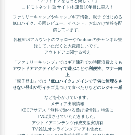
「アウトドアをもっと楽しく！」
コドモトネット(当サイト)も運営10年目に突入！
ファミリーキャンプやキャンプギア情報、親子ではじめる
低山ハイク、公園レビュー、イベント、お出かけ情報を配
信しています。
各種SNSアカウントのフォローやYoutubeのチャンネル登
録していただくと大変嬉しいです。
アウトドアに関する考え
「ファミリーキャンプ」ではギア陳列での時間浪費よりも
アウトドアアクティビティで遊ぶこと
や
利便性、マナー向
上
「親子登山」では
『低山ハイク』メイン
で
子供に無理をさ
せない登山
や野イチゴ見つけて食べたりなどの
レジャー感
などを心がけています。
メディア出演情報
KBCアサデス「無料で遊べる遊び場情報」特集に
TV出演させていただきました。
アウトドアコンテンツ作成支援実績有
TV,雑誌,オンラインメディアも含めた