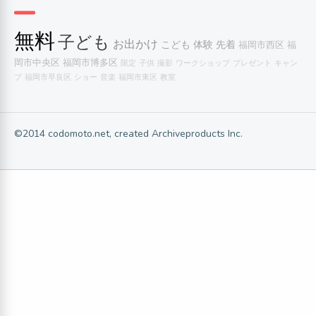
無料
子ども
お出かけ
こども
体験
先着
福岡市西区
福
岡市中央区
福岡市博多区
限定
子供
撮影
ワークショップ
プレゼント
キャン
プ
福岡市早良区
ショー
音楽
福岡市東区
教室
©2014 codomoto.net, created Archiveproducts Inc.