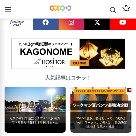
follow
me!
人気記事はコチラ！
近所の縁日で遊ぼう！2026年版 福岡
2026年度版一番涼しいパンツ決めよ
市内夏祭り情報8月9月10月まとめ
うぜ！ワークマンの夏パンツ最強決定
戦[無印良品とも比較]