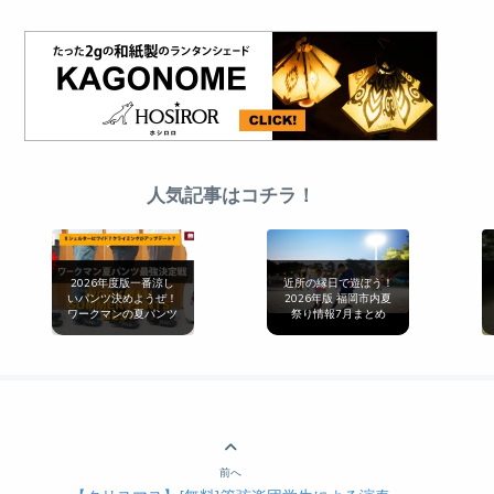
人気記事はコチラ！
2026年度版一番涼し
近所の縁日で遊ぼう！
いパンツ決めようぜ！
2026年版 福岡市内夏
ワークマンの夏パンツ
祭り情報7月まとめ
最強決定戦[無印良品
とも比較]
前へ