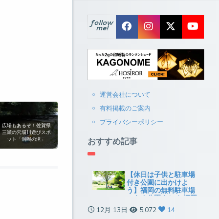
follow
me!
運営会社について
有料掲載のご案内
プライバシーポリシー
広場もあるぞ！佐賀県
三瀬の穴場川遊びスポ
おすすめ記事
ット「洞鳴の滝」
【休日は子供と駐車場
付き公園に出かけよ
う】福岡の無料駐車場
のある公園まとめ[福岡
市以外]
12月 13日
5,072
14