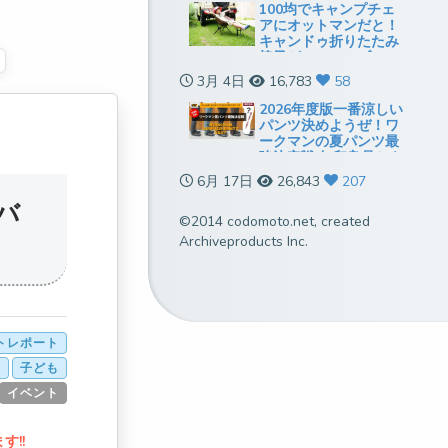
100均でキャンプチェ
アにオットマンだと！
キャンドゥ折りたたみ
椅子がミニテーブルに
も使えていい感じ
3月 4日
16,783
58
2026年度版一番涼しい
パンツ決めようぜ！ワ
ークマンの夏パンツ最
強決定戦[無印良品とも
比較]
6月 17日
26,843
207
バ
©2014 codomoto.net, created
Archiveproducts Inc.
トレポート
内
子ども
イベント
!!