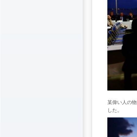
某偉い人の物
した。