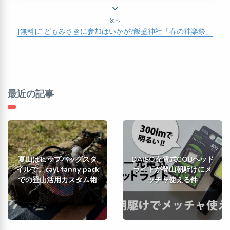
次へ
[無料]こどもみさきに参加はいかが?飯盛神社「春の神楽祭」
最近の記事
夏山はヒップバッグスタ
DAISO充電式COBヘッド
イルで。cayl fanny pack
ライトが登山朝駈けにメ
での登山活用カスタム術
ッチャ使える件