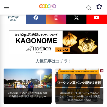
follow
me!
人気記事はコチラ！
近所の縁日で遊ぼう！2026年版 福岡
2026年度版一番涼しいパンツ決めよ
市内夏祭り情報8月9月10月まとめ
うぜ！ワークマンの夏パンツ最強決定
戦[無印良品とも比較]