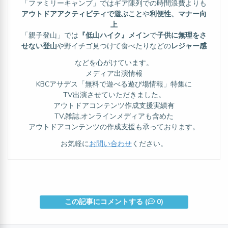
「ファミリーキャンプ」ではギア陳列での時間浪費よりも
アウトドアアクティビティで遊ぶこと
や
利便性、マナー向
上
「親子登山」では
『低山ハイク』メイン
で
子供に無理をさ
せない登山
や野イチゴ見つけて食べたりなどの
レジャー感
などを心がけています。
メディア出演情報
KBCアサデス「無料で遊べる遊び場情報」特集に
TV出演させていただきました。
アウトドアコンテンツ作成支援実績有
TV,雑誌,オンラインメディアも含めた
アウトドアコンテンツの作成支援も承っております。
お気軽に
お問い合わせ
ください。
この記事にコメントする (
0)