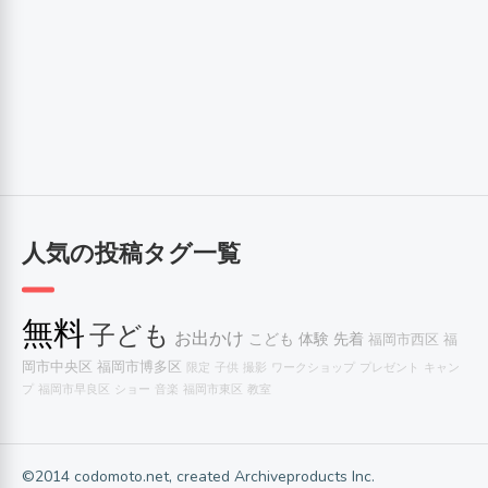
人気の投稿タグ一覧
無料
子ども
お出かけ
こども
体験
先着
福岡市西区
福
岡市中央区
福岡市博多区
限定
子供
撮影
ワークショップ
プレゼント
キャン
プ
福岡市早良区
ショー
音楽
福岡市東区
教室
©2014 codomoto.net, created Archiveproducts Inc.