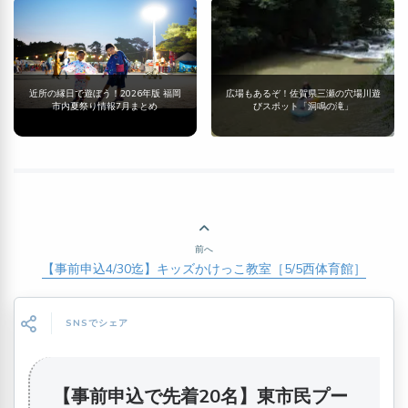
近所の縁日で遊ぼう！2026年版 福岡
広場もあるぞ！佐賀県三瀬の穴場川遊
市内夏祭り情報7月まとめ
びスポット「洞鳴の滝」
前へ
【事前申込4/30迄】キッズかけっこ教室［5/5西体育館］
SNSでシェア
【事前申込で先着20名】東市民プー