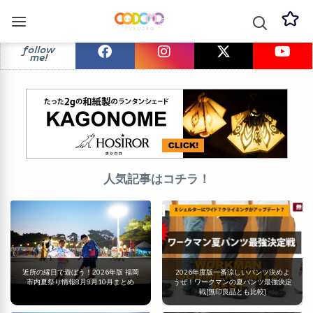
follow
me!
人気記事はコチラ！
近所の縁日で遊ぼう！2026年版 福岡
2026年度版一番涼しいパンツ決めよ
市内夏祭り情報8月9月10月まとめ
うぜ！ワークマンの夏パンツ最強決定
戦[無印良品とも比較]