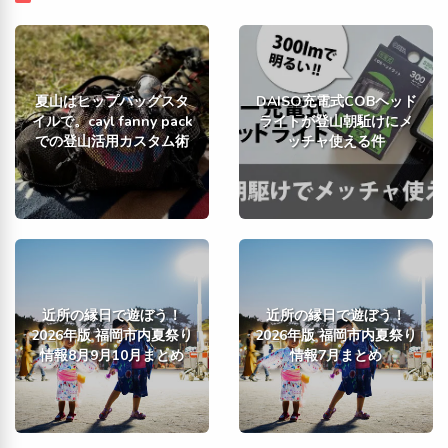
夏山はヒップバッグスタ
DAISO充電式COBヘッド
イルで。cayl fanny pack
ライトが登山朝駈けにメ
での登山活用カスタム術
ッチャ使える件
近所の縁日で遊ぼう！
近所の縁日で遊ぼう！
2026年版 福岡市内夏祭り
2026年版 福岡市内夏祭り
情報8月9月10月まとめ
情報7月まとめ