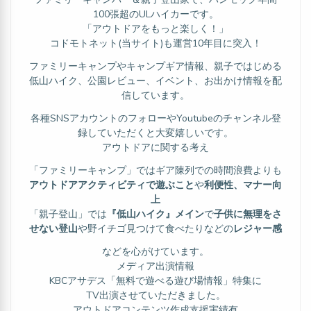
100張超のULハイカーです。
「アウトドアをもっと楽しく！」
コドモトネット(当サイト)も運営10年目に突入！
ファミリーキャンプやキャンプギア情報、親子ではじめる
低山ハイク、公園レビュー、イベント、お出かけ情報を配
信しています。
各種SNSアカウントのフォローやYoutubeのチャンネル登
録していただくと大変嬉しいです。
アウトドアに関する考え
「ファミリーキャンプ」ではギア陳列での時間浪費よりも
アウトドアアクティビティで遊ぶこと
や
利便性、マナー向
上
「親子登山」では
『低山ハイク』メイン
で
子供に無理をさ
せない登山
や野イチゴ見つけて食べたりなどの
レジャー感
などを心がけています。
メディア出演情報
KBCアサデス「無料で遊べる遊び場情報」特集に
TV出演させていただきました。
アウトドアコンテンツ作成支援実績有