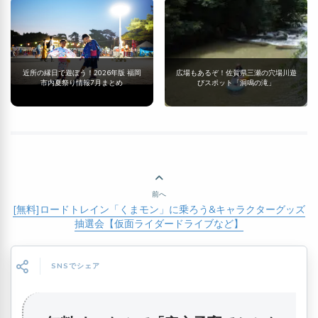
近所の縁日で遊ぼう！2026年版 福岡
広場もあるぞ！佐賀県三瀬の穴場川遊
市内夏祭り情報7月まとめ
びスポット「洞鳴の滝」
前へ
[無料]ロードトレイン「くまモン」に乗ろう&キャラクターグッズ
抽選会【仮面ライダードライブなど】
SNSでシェア