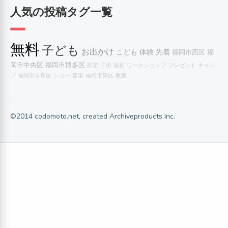
人気の投稿タグ一覧
無料
子ども
お出かけ
こども
体験
先着
福岡市西区
福
岡市中央区
福岡市博多区
限定
子供
撮影
ワークショップ
プレゼント
キャン
プ
福岡市早良区
ショー
音楽
福岡市東区
教室
©2014 codomoto.net, created Archiveproducts Inc.