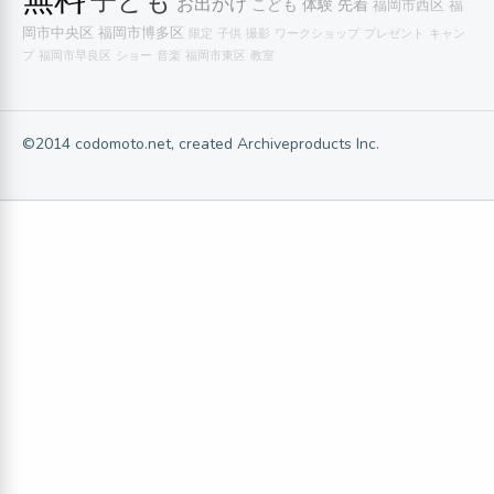
子ども
お出かけ
こども
体験
先着
福岡市西区
福
岡市中央区
福岡市博多区
限定
子供
撮影
ワークショップ
プレゼント
キャン
プ
福岡市早良区
ショー
音楽
福岡市東区
教室
©2014 codomoto.net, created Archiveproducts Inc.