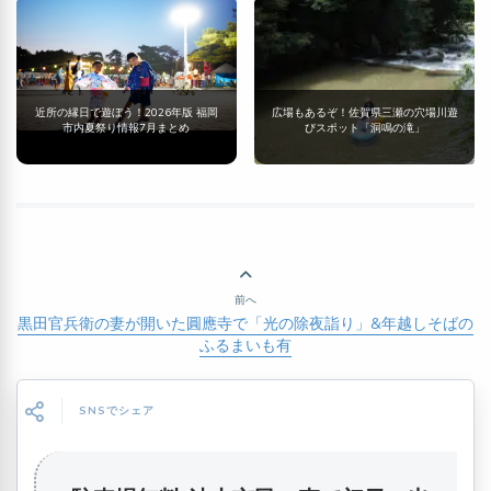
近所の縁日で遊ぼう！2026年版 福岡
広場もあるぞ！佐賀県三瀬の穴場川遊
市内夏祭り情報7月まとめ
びスポット「洞鳴の滝」
前へ
黒田官兵衛の妻が開いた圓應寺で「光の除夜詣り」&年越しそばの
ふるまいも有
SNSでシェア