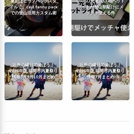
夏山はヒップバッグスタ
DAISO充電式COBヘッド
イルで。cayl fanny pack
ライトが登山朝駈けにメ
での登山活用カスタム術
ッチャ使える件
近所の縁日で遊ぼう！
近所の縁日で遊ぼう！
2026年版 福岡市内夏祭り
2026年版 福岡市内夏祭り
情報8月9月10月まとめ
情報7月まとめ