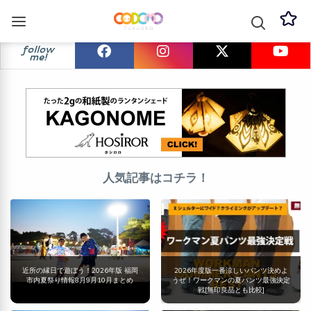
follow
me!
人気記事はコチラ！
近所の縁日で遊ぼう！2026年版 福岡
2026年度版一番涼しいパンツ決めよ
市内夏祭り情報8月9月10月まとめ
うぜ！ワークマンの夏パンツ最強決定
戦[無印良品とも比較]