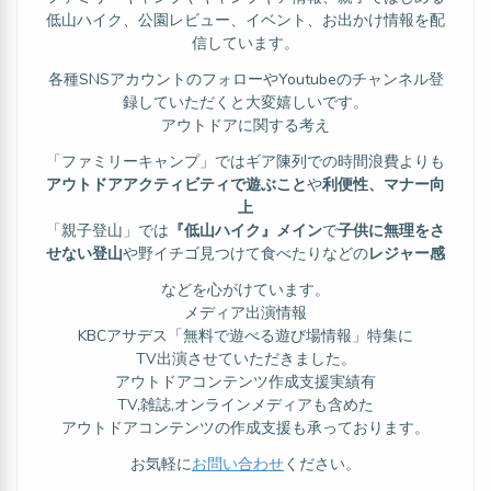
低山ハイク、公園レビュー、イベント、お出かけ情報を配
信しています。
各種SNSアカウントのフォローやYoutubeのチャンネル登
録していただくと大変嬉しいです。
アウトドアに関する考え
「ファミリーキャンプ」ではギア陳列での時間浪費よりも
アウトドアアクティビティで遊ぶこと
や
利便性、マナー向
上
「親子登山」では
『低山ハイク』メイン
で
子供に無理をさ
せない登山
や野イチゴ見つけて食べたりなどの
レジャー感
などを心がけています。
メディア出演情報
KBCアサデス「無料で遊べる遊び場情報」特集に
TV出演させていただきました。
アウトドアコンテンツ作成支援実績有
TV,雑誌,オンラインメディアも含めた
アウトドアコンテンツの作成支援も承っております。
お気軽に
お問い合わせ
ください。