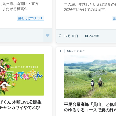
北九州市小倉南区・直方
年の瀬、年越しといえば除夜の鐘
またがる標高9...
2026年にかけての福岡市...
詳しくはコチラ
詳
12月 18日
24,556
SNSでシェア
くん 木曜LIVE公開生
平尾台最高峰「貫山」と低
チャンカワイやてれび
のゆるゆるコースで夏の終
！
喫！