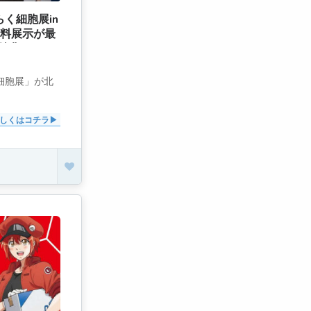
く細胞展in
無料展示が最
特典も]
く細胞展」が北
しくはコチラ