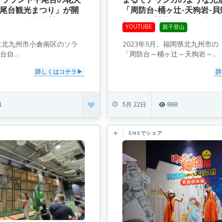
まるでナウシカのような光
平尾台観光まつり」が開
「周防台-桶ヶ辻-天狗岩-
もあって観覧無料]
コースは親子ハイクで楽し
YOUTUBE
親子登山
日に北九州市小倉南区のソラ
2023年5月、福岡県北九州市
自...
「周防台～桶ヶ辻～天狗岩～...
詳しくはコチラ
詳
1
5月 22日
868
SNSでシェア