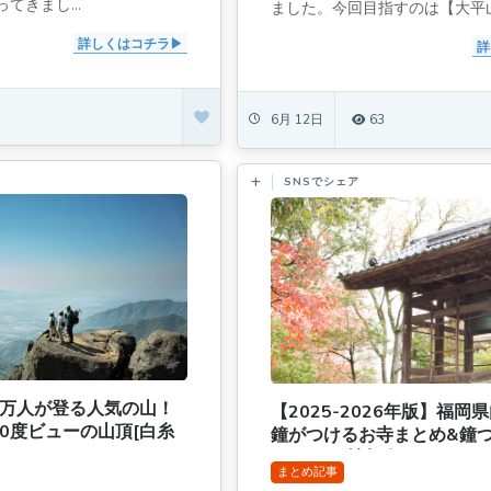
てきまし...
ました。今回目指すのは【大平山.
詳しくはコチラ
詳
6月 12日
63
SNSでシェア
0万人が登る人気の山！
【2025-2026年版】福岡
0度ビューの山頂[白糸
鐘がつけるお寺まとめ&鐘
[ふるまい情報有]
まとめ記事