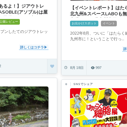
あるよ！】ジアウトレ
【イベントレポート】はたら
SOBLE(アソブル)は屋
北九州&スペースLABOも
い子供のとのお出かけ
高過ぎた！[北九州市民には
公園レビュー
お出かけスポット
イベント
オープンしたてのジアウトレッ
2022年8月、ついに「はたら
九州市に！ということで行っ...
詳しくはコチラ
詳
2
8月 18日
997
SNSでシェア