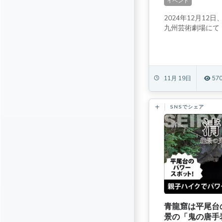
イベント
2024年12月12
九州芸術劇場にて「.
11月 19日
57
SNSでシェア
青龍窟は平尾台
景の「鬼の唐手