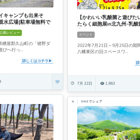
イキャンプも出来そ
【かわいい乳酸菌と遊びた
親水広場[駐車場無料で
たらく細胞展in北九州-乳
]
大冒険
公園レビュー
イベント
岡県糟屋郡久山町の「猪野ダ
2022年7月21日～9月25日の
びへ行っ...
八幡東区の旧スペースワ...
詳しくはコチラ
詳
3
7月 22日
1,863
SNSでシェア