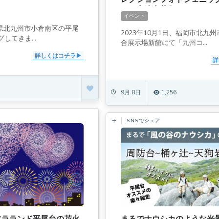
ジ」出演者募集！
イベント
岡県北九州市小倉南区の平尾
2023年10月1日、福岡市北九
してきま...
合展示場新館にて「九州コ...
詳しくはコチラ
詳
9月 8日
1,256
SNSでシェア
】ソラランド平尾台の花火