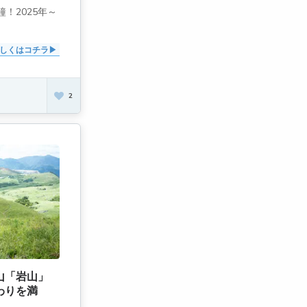
！2025年～
しくはコチラ
2
山「岩山」
わりを満