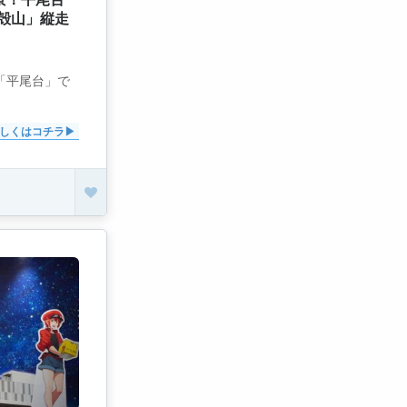
景！平尾台
貝殻山」縦走
い！
の「平尾台」で
しくはコチラ