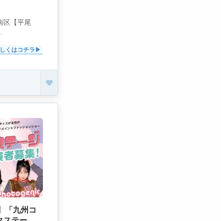
倉南区【平尾
.
しくはコチラ
で】「九州コ
クステー