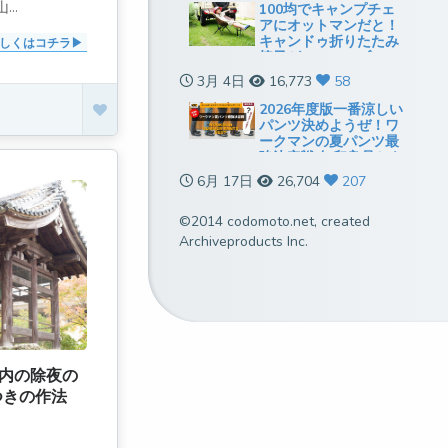
..
100均でキャンプチェ
アにオットマンだと！
キャンドゥ折りたたみ
しくはコチラ
椅子がミニテーブルに
も使えていい感じ
3月 4日
16,773
58
2026年度版一番涼しい
パンツ決めようぜ！ワ
ークマンの夏パンツ最
強決定戦[無印良品とも
比較]
6月 17日
26,704
207
©2014 codomoto.net, created
Archiveproducts Inc.
県内の除夜の
つきの作法