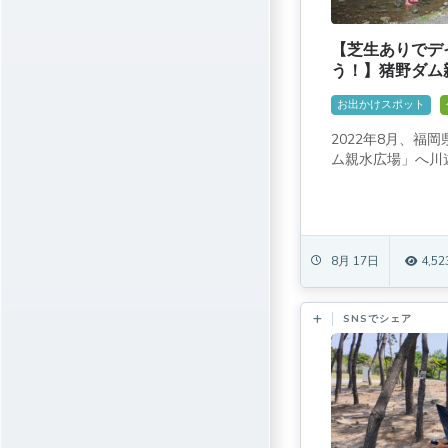
【芝生ありでデ
う！】猪野ダム
トイレもあるよ
お出かけスポット
2022年8月、福
ム親水広場」へ川遊
8月 17日
4,52
SNSでシェア