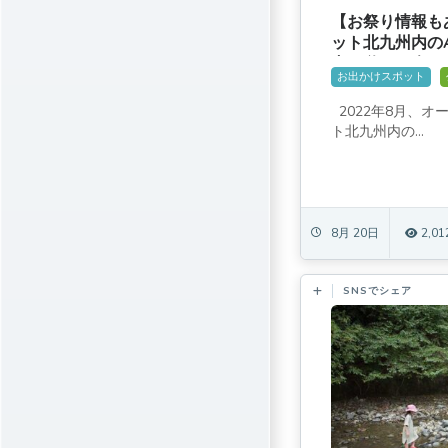
【お祭り情報も
ット北九州内のA
内で遊べる楽し
お出かけスポット
スポットだ！
2022年8月、
ト北九州内の...
8月 20日
2,01
SNSでシェア