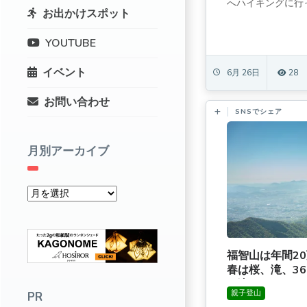
へハイキングに行っ
お出かけスポット
YOUTUBE
イベント
6月 26日
28
お問い合わせ
SNSでシェア
月別アーカイブ
福智山は年間2
春は桜、滝、36
の滝ルート]
親子登山
PR