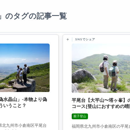
」のタグの記事一覧
SNSでシェア
偽水晶山」-本物より偽
平尾台【大平山〜塔ヶ峯】
ういうこと？
コース[登山におすすめの晴
報]
親子登山
岡県北九州市小倉南区平尾台
福岡県北九州市小倉南区の平尾