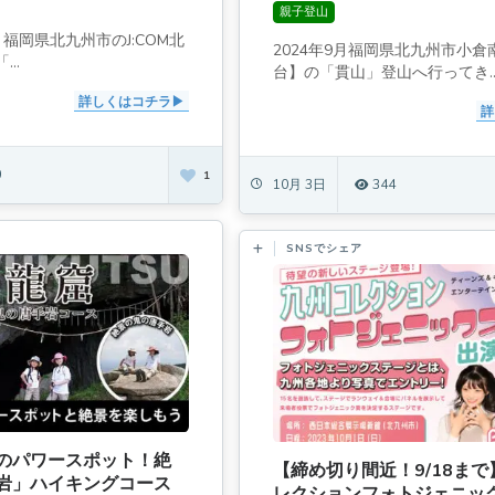
親子登山
日、福岡県北九州市のJ:COM北
2024年9月福岡県北九州市小
..
台】の「貫山」登山へ行ってき..
詳しくはコチラ
詳
0
1
10月 3日
344
SNSでシェア
のパワースポット！絶
【締め切り間近！9/18ま
岩」ハイキングコース
レクションフォトジェニッ