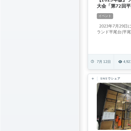
大会「第72回
催[コンサート
イベント
2023年7月29
ランド平尾台(平尾台
7月 12日
4,92
SNSでシェア