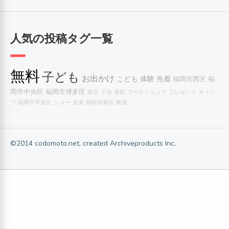
人気の投稿タグ一覧
無料
子ども
お出かけ
こども
体験
先着
福岡市西区
福
岡市中央区
福岡市博多区
限定
子供
撮影
ワークショップ
プレゼント
キャン
プ
福岡市早良区
ショー
音楽
福岡市東区
教室
©2014 codomoto.net, created Archiveproducts Inc.