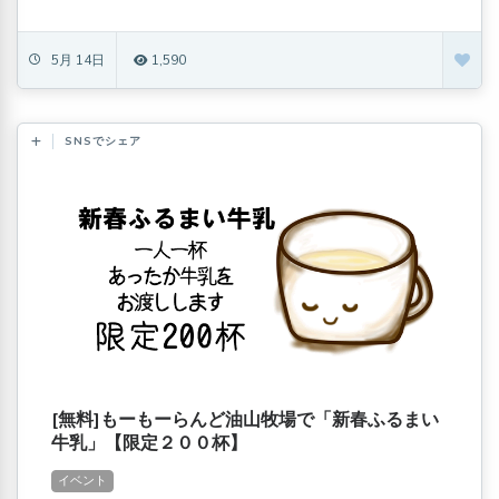
5月 14日
1,590
SNSでシェア
[無料]もーもーらんど油山牧場で「新春ふるまい
牛乳」【限定２００杯】
イベント