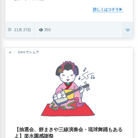
詳しくはコチラ
11月 27日
350
SNSでシェア
【抽選会、餅まきや三線演奏会・琉球舞踊もある
よ】楽水園感謝祭