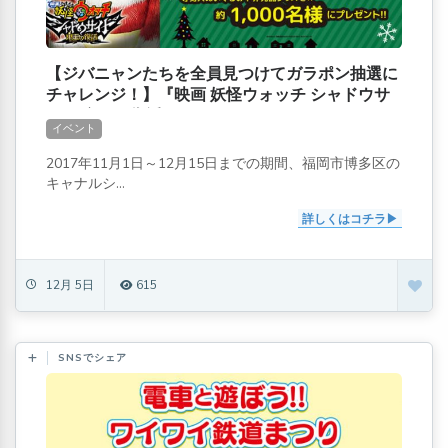
【ジバニャンたちを全員見つけてガラポン抽選に
チャレンジ！】『映画 妖怪ウォッチ シャドウサ
イド 鬼王の復活』キーワードラリーキャンペーン
イベント
クリスマスサイド
2017年11月1日～12月15日までの期間、福岡市博多区の
キャナルシ...
詳しくはコチラ
12月 5日
615
SNSでシェア