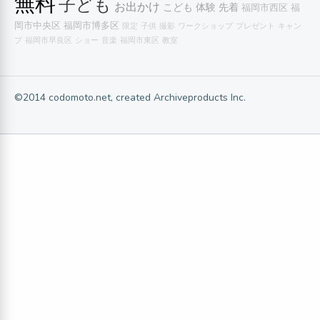
無料
子ども
お出かけ
こども
体験
先着
福岡市西区
福
岡市中央区
福岡市博多区
限定
子供
撮影
ワークショップ
プレゼント
キャン
プ
福岡市早良区
ショー
音楽
福岡市東区
教室
©2014 codomoto.net, created Archiveproducts Inc.